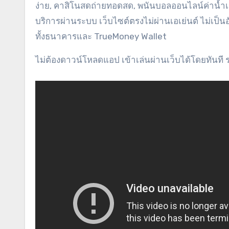
ง่าย, คาสิโนสดถ่ายทอดสด, พนันบอลออนไลน์ค่าน้ำเหม
บริการผ่านระบบ เว็บไซต์ตรงไม่ผ่านเอเย่นต์ ไม่เป็น
ทั้งธนาคารและ TrueMoney Wallet ​
ไม่ต้องดาวน์โหลดแอป เข้าเล่นผ่านเว็บได้โดยทันที ร