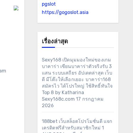
pgslot
https://gogoslot.asia
เรื่องล่าสุด
Sexy168 เปิดมุมมองใหม่ของเกม
บาคาร่า เซียนบาคาร่าตัวจริงรับ 3
eam
แสน ระบบเสถียร อัปเดตล่าสุด เว็บ
ดี มีโต๊ะให้เลือกเยอะ บาคาร่า168
สมัครไว ได้โปรใหญ่ ใช้สิทธิ์ทันใจ
Top 8 by Katharina
Sexy168c.com 17 กรกฎาคม
2026
188bet เว็บสล็อตโปรโมชั่นดี แจก
เครดิตฟรีสำหรับสมาชิกใหม่ 1