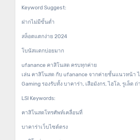
Keyword Suggest:
ฝากไม่มีขั้นต่ำ
สล็อตแตกง่าย 2024
โบนัสแตกบ่อยมาก​
ufanance คาสิโนสด ครบทุกค่าย
เล่น คาสิโนสด กับ ufanance จากค่ายชั้นแนวหน้า 
Gaming รองรับทั้ง บาคาร่า, เสือมังกร, ไฮโล, รูเล็ต 
LSI Keywords:
คาสิโนสดโทรศัพท์เคลื่อนที่
บาคาร่าเว็บไซต์ตรง