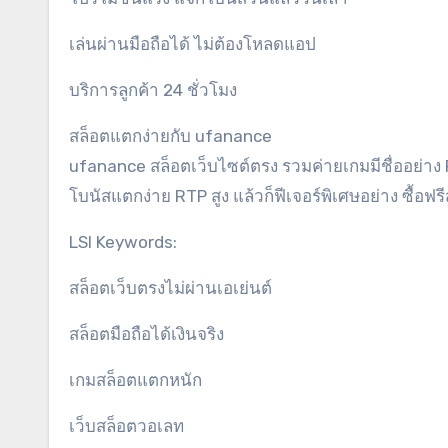
เล่นผ่านมือถือได้ ไม่ต้องโหลดแอป
บริการลูกค้า 24 ชั่วโมง​
สล็อตแตกง่ายกับ ufanance
ufanance สล็อตเว็บไซต์ตรง รวมค่ายเกมมีชื่ออย่าง PG
โบนัสแตกง่าย RTP สูง แล้วก็ฟีเจอร์พิเศษอย่าง ซื้อฟ
LSI Keywords:
สล็อตเว็บตรงไม่ผ่านเอเย่นต์
สล็อตมือถือได้เงินจริง
เกมสล็อตแตกหนัก
เว็บสล็อตวอเลท​