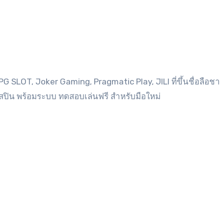
 SLOT, Joker Gaming, Pragmatic Play, JILI ที่ขึ้นชื่อลือชาเ
รีสปิน พร้อมระบบ ทดสอบเล่นฟรี สำหรับมือใหม่​