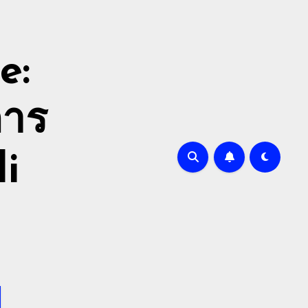
e:
การ
li
ง