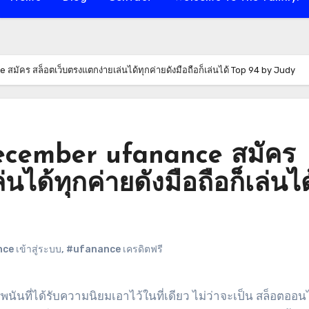
ัคร สล็อตเว็บตรงแตกง่ายเล่นได้ทุกค่ายดังมือถือก็เล่นได้ Top 94 by Judy
ecember ufanance สมัคร
ได้ทุกค่ายดังมือถือก็เล่นได
e เข้าสู่ระบบ
,
#ufanance เครดิตฟรี