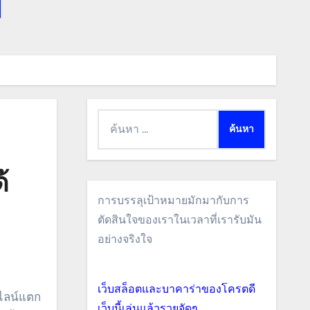
ค้นหา
สำหรับ:
้
การบรรลุเป้าหมายมักมากับการ
ตัดสินใจของเราในเวลาที่เรารับมัน
อย่างจริงใจ
เว็บสล็อตและบาคาร่าของโครตดี
เว็บนี้เล่นแล้วรวยจัดๆ