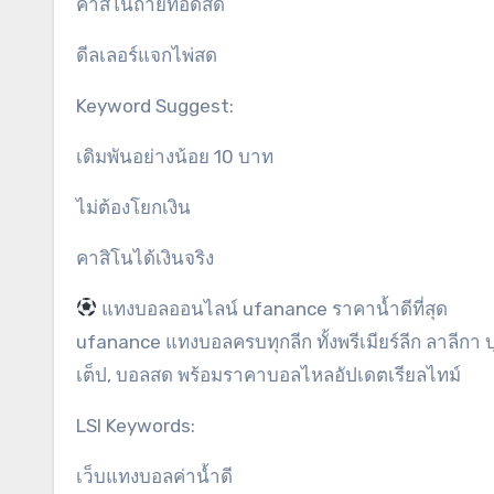
คาสิโนถ่ายทอดสด
ดีลเลอร์แจกไพ่สด​
Keyword Suggest:
เดิมพันอย่างน้อย 10 บาท
ไม่ต้องโยกเงิน
คาสิโนได้เงินจริง​
แทงบอลออนไลน์ ufanance ราคาน้ำดีที่สุด
ufanance แทงบอลครบทุกลีก ทั้งพรีเมียร์ลีก ลาลีกา 
เต็ป, บอลสด พร้อมราคาบอลไหลอัปเดตเรียลไทม์​
LSI Keywords:
เว็บแทงบอลค่าน้ำดี