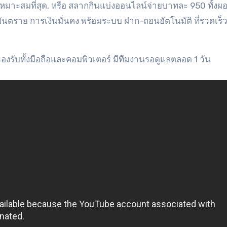
าะสมที่สุด, หรือ สลากกินแบ่งออนไลน์จ่ายบาทละ 950 ทั้งผอง
อันตราย การเงินมั่นคง พร้อมระบบ ฝาก-ถอนอัตโนมัติ ที่รวดเร็ว
องรับทั้งมือถือและคอมพิวเตอร์ มีทีมงานรอดูแลตลอด 1 วัน​