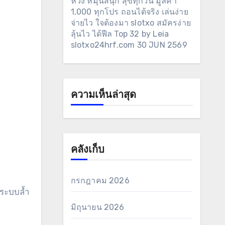
หวัง หมุนสนุก สุขทุกวัน มูลค่า
1,000 ทุกโปร ถอนได้จริง เล่นง่าย
จ่ายไว ใจต้องมา slotxo สมัครง่าย
ลุ้นไว ได้ฟีล Top 32 by Leia
slotxo24hrf.com 30 JUN 2569
ความเห็นล่าสุด
คลังเก็บ
กรกฎาคม 2026
 ระบบล้ำ
มิถุนายน 2026