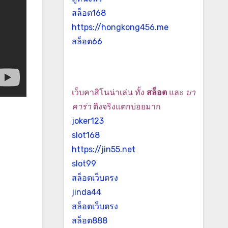
สล็อต168
https://hongkong456.me
สล็อต66
เว็บคาสิโนน่าเล่น ทั้ง
สล็อต
และ
บา
คาร่า
ตึงจริงแตกบ่อยมาก
joker123
slot168
https://jin55.net
slot99
สล็อตเว็บตรง
jinda44
สล็อตเว็บตรง
สล็อต888