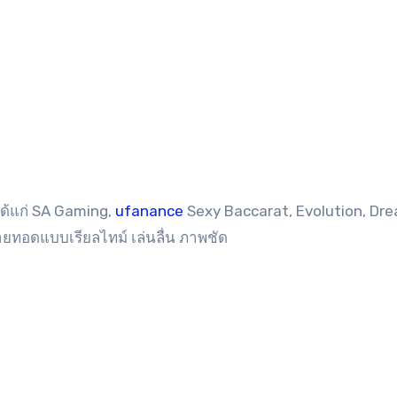
ได้แก่ SA Gaming,
ufanance
Sexy Baccarat, Evolution, Dr
ถ่ายทอดแบบเรียลไทม์ เล่นลื่น ภาพชัด​