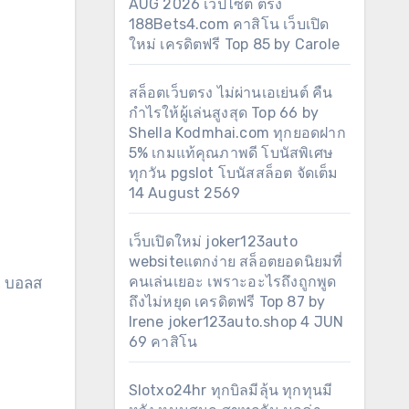
AUG 2026 เวปไซต์ ตรง
188Bets4.com คาสิโน เว็บเปิด
ใหม่ เครดิตฟรี Top 85 by Carole
สล็อตเว็บตรง ไม่ผ่านเอเย่นต์ คืน
กำไรให้ผู้เล่นสูงสุด Top 66 by
Shella Kodmhai.com ทุกยอดฝาก
5% เกมแท้คุณภาพดี โบนัสพิเศษ
ทุกวัน pgslot โบนัสสล็อต จัดเต็ม
14 August 2569
เว็บเปิดใหม่ joker123auto
websiteแตกง่าย สล็อตยอดนิยมที่
คนเล่นเยอะ เพราะอะไรถึงถูกพูด
ว, บอลส
ถึงไม่หยุด เครดิตฟรี Top 87 by
Irene joker123auto.shop 4 JUN
69 คาสิโน
Slotxo24hr ทุกบิลมีลุ้น ทุกทุนมี