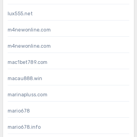
lux555.net
m4newonline.com
m4newonline.com
mac1bet789.com
macau888.win
marinapluss.com
mario678
mario678.info