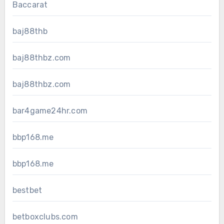
Baccarat
baj88thb
baj88thbz.com
baj88thbz.com
bar4game24hr.com
bbp168.me
bbp168.me
bestbet
betboxclubs.com