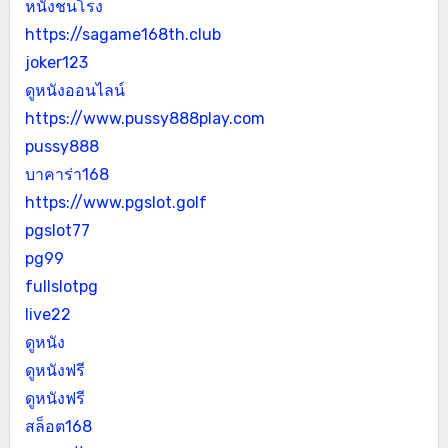
หนังชนโรง
https://sagame168th.club
joker123
ดูหนังออนไลน์
https://www.pussy888play.com
pussy888
บาคาร่า168
https://www.pgslot.golf
pgslot77
pg99
fullslotpg
live22
ดูหนัง
ดูหนังฟรี
ดูหนังฟรี
สล็อต168