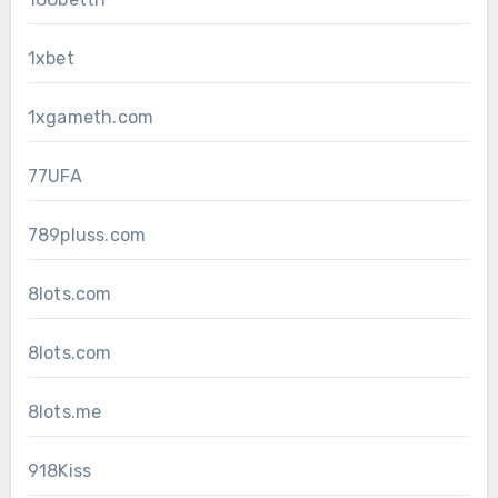
1xbet
1xgameth.com
77UFA
789pluss.com
8lots.com
8lots.com
8lots.me
918Kiss