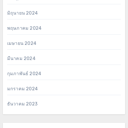
มิถุนายน 2024
พฤษภาคม 2024
เมษายน 2024
มีนาคม 2024
กุมภาพันธ์ 2024
มกราคม 2024
ธันวาคม 2023