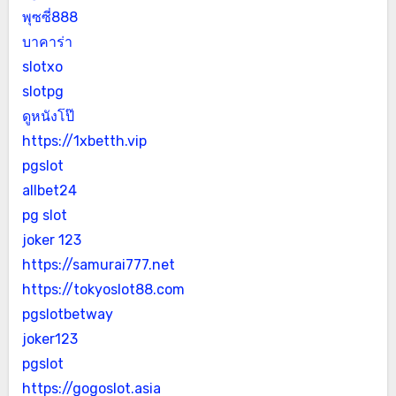
พุซซี่888
บาคาร่า
slotxo
slotpg
ดูหนังโป๊
https://1xbetth.vip
pgslot
allbet24
pg slot
joker 123
https://samurai777.net
https://tokyoslot88.com
pgslotbetway
joker123
pgslot
https://gogoslot.asia