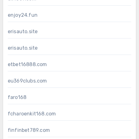
enjoy24.fun
erisauto.site
erisauto.site
etbet16888.com
eu369clubs.com
faro168
fcharoenkit168.com
finfinbet789.com