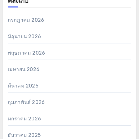
คลังเก็บ
กรกฎาคม 2026
มิถุนายน 2026
พฤษภาคม 2026
เมษายน 2026
มีนาคม 2026
กุมภาพันธ์ 2026
มกราคม 2026
ธันวาคม 2025