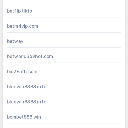
betflixtikto
betm4vip.com
betway
betworld369hot.com
bio285th.com
bluewin8888.info
bluewin8888.info
bombet888.win