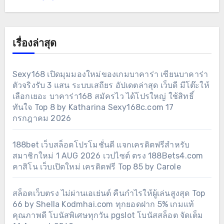
เรื่องล่าสุด
Sexy168 เปิดมุมมองใหม่ของเกมบาคาร่า เซียนบาคาร่า
ตัวจริงรับ 3 แสน ระบบเสถียร อัปเดตล่าสุด เว็บดี มีโต๊ะให้
เลือกเยอะ บาคาร่า168 สมัครไว ได้โปรใหญ่ ใช้สิทธิ์
ทันใจ Top 8 by Katharina Sexy168c.com 17
กรกฎาคม 2026
188bet เว็บสล็อตโปรโมชั่นดี แจกเครดิตฟรีสำหรับ
สมาชิกใหม่ 1 AUG 2026 เวปไซต์ ตรง 188Bets4.com
คาสิโน เว็บเปิดใหม่ เครดิตฟรี Top 85 by Carole
สล็อตเว็บตรง ไม่ผ่านเอเย่นต์ คืนกำไรให้ผู้เล่นสูงสุด Top
66 by Shella Kodmhai.com ทุกยอดฝาก 5% เกมแท้
คุณภาพดี โบนัสพิเศษทุกวัน pgslot โบนัสสล็อต จัดเต็ม