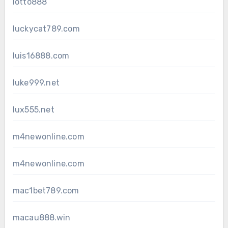
lotto888
luckycat789.com
luis16888.com
luke999.net
lux555.net
m4newonline.com
m4newonline.com
mac1bet789.com
macau888.win