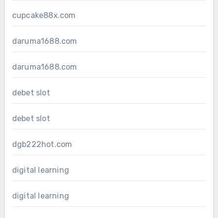
cupcake88x.com
daruma1688.com
daruma1688.com
debet slot
debet slot
dgb222hot.com
digital learning
digital learning