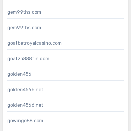
gem99ths.com
gem99ths.com
goatbetroyalcasino.com
goatza888fin.com
golden456
golden4566.net
golden4566.net
gowingo88.com