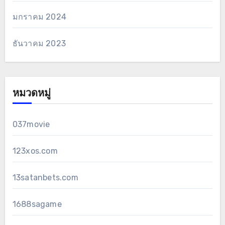
มกราคม 2024
ธันวาคม 2023
หมวดหมู่
037movie
123xos.com
13satanbets.com
1688sagame