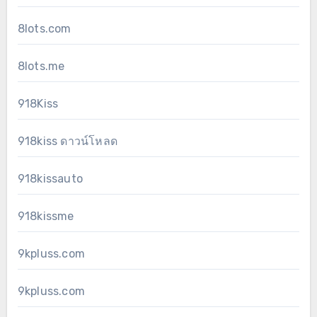
8lots.com
8lots.me
918Kiss
918kiss ดาวน์โหลด
918kissauto
918kissme
9kpluss.com
9kpluss.com