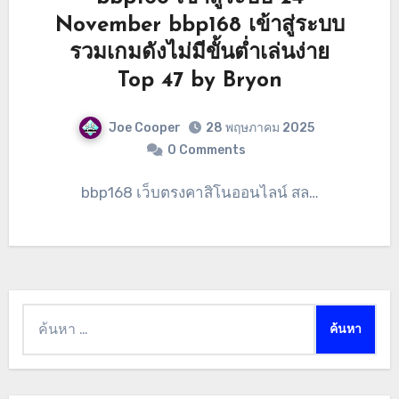
November bbp168 เข้าสู่ระบบ
รวมเกมดังไม่มีขั้นต่ำเล่นง่าย
Top 47 by Bryon
Joe Cooper
28 พฤษภาคม 2025
0 Comments
bbp168 เว็บตรงคาสิโนออนไลน์ สล…
ค้นหา
สำหรับ: