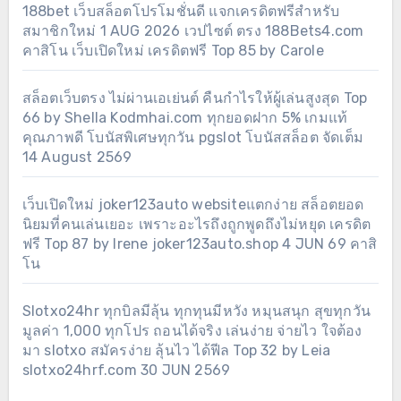
188bet เว็บสล็อตโปรโมชั่นดี แจกเครดิตฟรีสำหรับ
สมาชิกใหม่ 1 AUG 2026 เวปไซต์ ตรง 188Bets4.com
คาสิโน เว็บเปิดใหม่ เครดิตฟรี Top 85 by Carole
สล็อตเว็บตรง ไม่ผ่านเอเย่นต์ คืนกำไรให้ผู้เล่นสูงสุด Top
66 by Shella Kodmhai.com ทุกยอดฝาก 5% เกมแท้
คุณภาพดี โบนัสพิเศษทุกวัน pgslot โบนัสสล็อต จัดเต็ม
14 August 2569
เว็บเปิดใหม่ joker123auto websiteแตกง่าย สล็อตยอด
นิยมที่คนเล่นเยอะ เพราะอะไรถึงถูกพูดถึงไม่หยุด เครดิต
ฟรี Top 87 by Irene joker123auto.shop 4 JUN 69 คาสิ
โน
Slotxo24hr ทุกบิลมีลุ้น ทุกทุนมีหวัง หมุนสนุก สุขทุกวัน
มูลค่า 1,000 ทุกโปร ถอนได้จริง เล่นง่าย จ่ายไว ใจต้อง
มา slotxo สมัครง่าย ลุ้นไว ได้ฟีล Top 32 by Leia
slotxo24hrf.com 30 JUN 2569