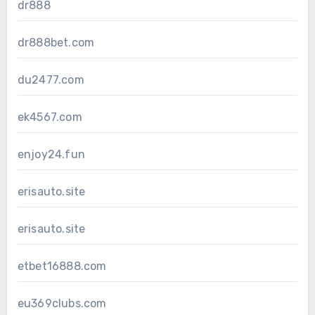
dr888
dr888bet.com
du2477.com
ek4567.com
enjoy24.fun
erisauto.site
erisauto.site
etbet16888.com
eu369clubs.com