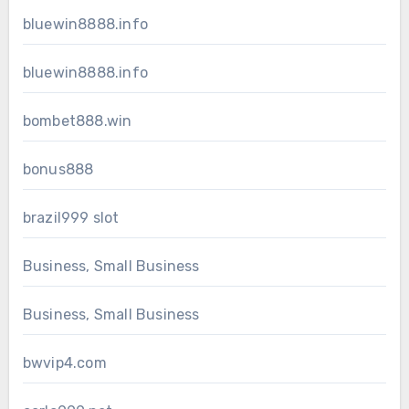
bluewin8888.info
bluewin8888.info
bombet888.win
bonus888
brazil999 slot
Business, Small Business
Business, Small Business
bwvip4.com