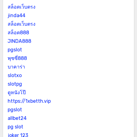
สล็อตเว็บตรง
jinda44
สล็อตเว็บตรง
สล็อต888
JINDA888
pgslot
พุซซี่888
บาคาร่า
slotxo
slotpg
ดูหนังโป๊
https://1xbetth.vip
pgslot
allbet24
pg slot
joker 123