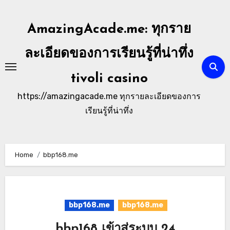
Skip
to
AmazingAcade.me: ทุกราย
content
ละเอียดของการเรียนรู้ที่น่าทึ่ง
tivoli casino
https://amazingacade.me ทุกรายละเอียดของการ
เรียนรู้ที่น่าทึ่ง
Home
bbp168.me
bbp168.me
bbp168.me
bbp168 เข้าสู่ระบบ 24