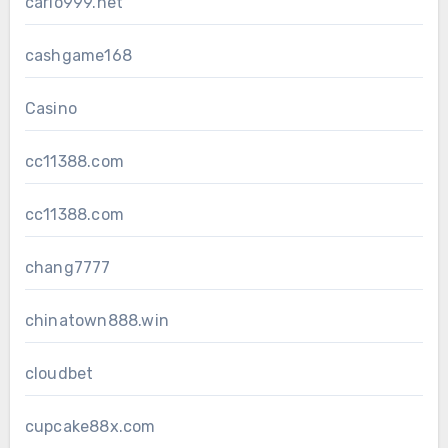
carlo999.net
cashgame168
Casino
cc11388.com
cc11388.com
chang7777
chinatown888.win
cloudbet
cupcake88x.com