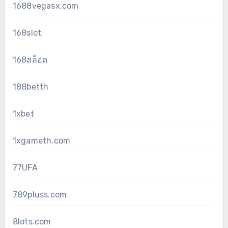
1688vegasx.com
168slot
168สล็อต
188betth
1xbet
1xgameth.com
77UFA
789pluss.com
8lots.com