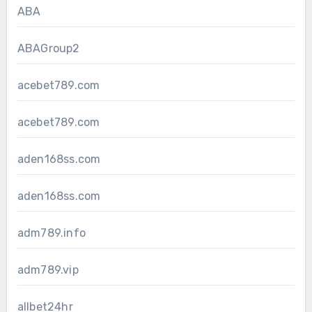
ABA
ABAGroup2
acebet789.com
acebet789.com
aden168ss.com
aden168ss.com
adm789.info
adm789.vip
allbet24hr