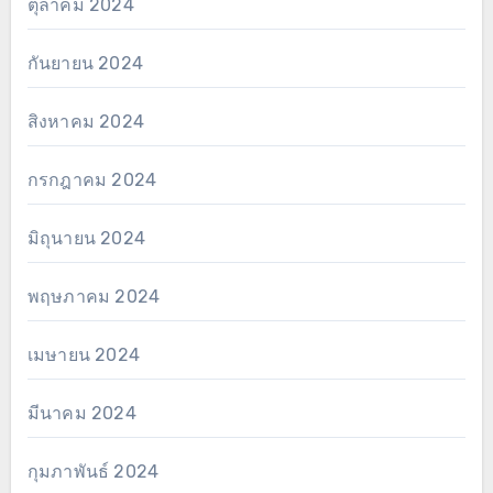
ตุลาคม 2024
กันยายน 2024
สิงหาคม 2024
กรกฎาคม 2024
มิถุนายน 2024
พฤษภาคม 2024
เมษายน 2024
มีนาคม 2024
กุมภาพันธ์ 2024