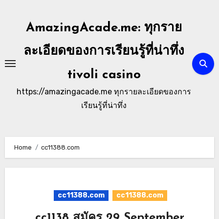
Skip
to
AmazingAcade.me: ทุกราย
content
ละเอียดของการเรียนรู้ที่น่าทึ่ง
tivoli casino
https://amazingacade.me ทุกรายละเอียดของการ
เรียนรู้ที่น่าทึ่ง
Home
cc11388.com
cc11388.com
cc11388.com
cc1138 สมัคร 29 September