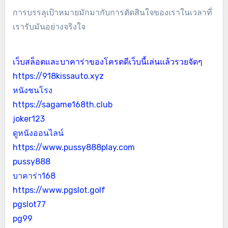
การบรรลุเป้าหมายมักมากับการตัดสินใจของเราในเวลาที่
เรารับมันอย่างจริงใจ
เว็บสล็อตและบาคาร่าของโครตดีเว็บนี้เล่นแล้วรวยจัดๆ
https://918kissauto.xyz
หนังชนโรง
https://sagame168th.club
joker123
ดูหนังออนไลน์
https://www.pussy888play.com
pussy888
บาคาร่า168
https://www.pgslot.golf
pgslot77
pg99