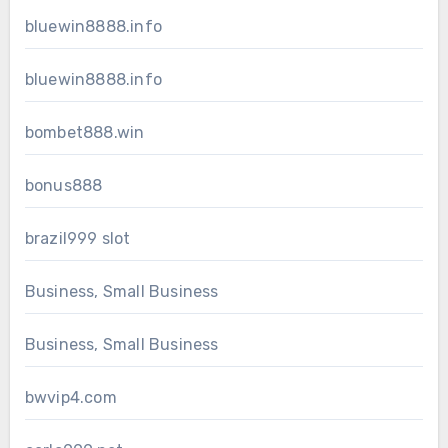
bluewin8888.info
bluewin8888.info
bombet888.win
bonus888
brazil999 slot
Business, Small Business
Business, Small Business
bwvip4.com