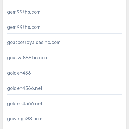
gem99ths.com
gem99ths.com
goatbetroyalcasino.com
goatza888fin.com
golden456
golden4566.net
golden4566.net
gowingo88.com