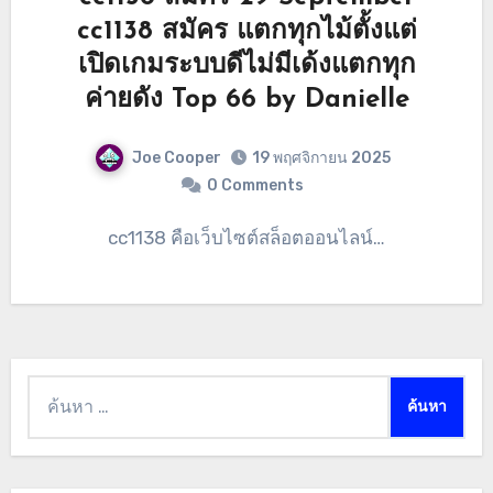
cc1138 สมัคร แตกทุกไม้ตั้งแต่
เปิดเกมระบบดีไม่มีเด้งแตกทุก
ค่ายดัง Top 66 by Danielle
Joe Cooper
19 พฤศจิกายน 2025
0 Comments
cc1138 คือเว็บไซต์สล็อตออนไลน์…
ค้นหา
สำหรับ: