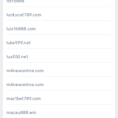
lotto888
luckycat789.com
luis16888.com
luke999.net
lux555.net
m4newonline.com
m4newonline.com
mac1bet789.com
macau888.win