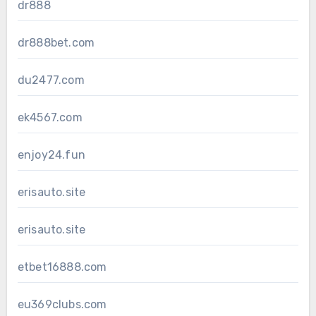
dr888
dr888bet.com
du2477.com
ek4567.com
enjoy24.fun
erisauto.site
erisauto.site
etbet16888.com
eu369clubs.com