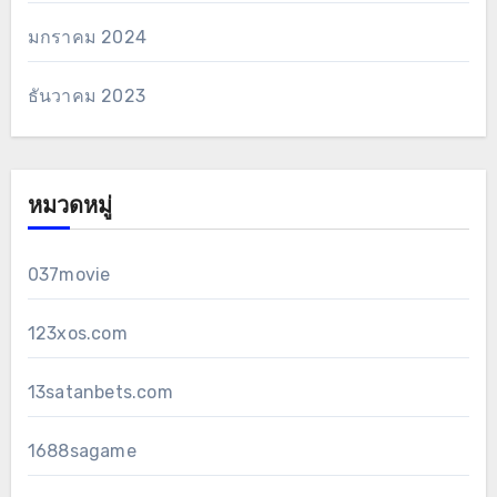
มกราคม 2024
ธันวาคม 2023
หมวดหมู่
037movie
123xos.com
13satanbets.com
1688sagame