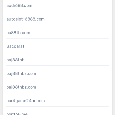
audi688.com
autoslot16888.com
ba88th.com
Baccarat
baj88thb
baj88thbz.com
baj88thbz.com
bar4game24hr.com
bbp168.me