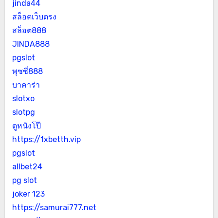
jinda44
สล็อตเว็บตรง
สล็อต888
JINDA888
pgslot
พุซซี่888
บาคาร่า
slotxo
slotpg
ดูหนังโป๊
https://1xbetth.vip
pgslot
allbet24
pg slot
joker 123
https://samurai777.net