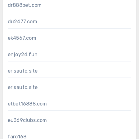
dr888bet.com
du2477.com
ek4567.com
enjoy24.fun
erisauto.site
erisauto.site
etbet16888.com
eu369clubs.com
faro168