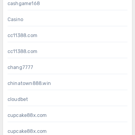
cashgame168
Casino
cc11388.com
cc11388.com
chang7777
chinatown888.win
cloudbet
cupcake88x.com
cupcake88x.com