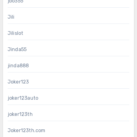
jbo355
Jili
Jilislot
Jinda55
jinda888
Joker123
joker123auto
joker123th
Joker123th.com