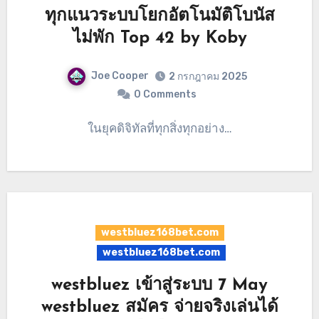
ทุกแนวระบบโยกอัตโนมัติโบนัส
ไม่พัก Top 42 by Koby
Joe Cooper
2 กรกฎาคม 2025
0 Comments
ในยุคดิจิทัลที่ทุกสิ่งทุกอย่าง…
westbluez168bet.com
westbluez168bet.com
westbluez เข้าสู่ระบบ 7 May
westbluez สมัคร จ่ายจริงเล่นได้