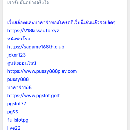
เรารับมันอย่างจริงใจ
เว็บสล็อตและบาคาร่าของโครตดีเว็บนี้เล่นแล้วรวยจัดๆ
https://918kissauto.xyz
หนังชนโรง
https://sagame168th.club
joker123
ดูหนังออนไลน์
https://www.pussy888play.com
pussy888
บาคาร่า168
https://www.pgslot.golf
pgslot77
pg99
fullslotpg
live22