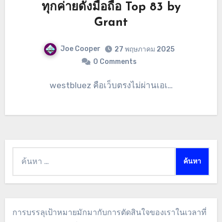
ทุกค่ายดังมือถือ Top 83 by
Grant
Joe Cooper
27 พฤษภาคม 2025
0 Comments
westbluez คือเว็บตรงไม่ผ่านเอเ…
ค้นหา
สำหรับ:
การบรรลุเป้าหมายมักมากับการตัดสินใจของเราในเวลาที่