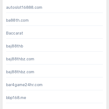
autoslot16888.com
ba88th.com
Baccarat
baj88thb
baj88thbz.com
baj88thbz.com
bar4game24hr.com
bbp168.me