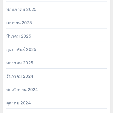
พฤษภาคม 2025
เมษายน 2025
มีนาคม 2025
กุมภาพันธ์ 2025
มกราคม 2025
ธันวาคม 2024
พฤศจิกายน 2024
ตุลาคม 2024