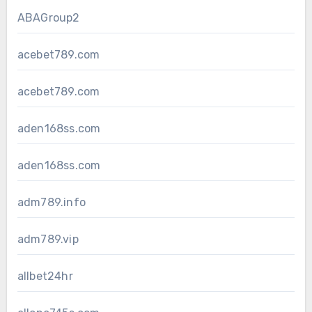
ABAGroup2
acebet789.com
acebet789.com
aden168ss.com
aden168ss.com
adm789.info
adm789.vip
allbet24hr