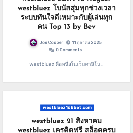
westbluez โบนัสสุ่มทุกช่วงเวลา
ระบบทันใจดีเหมาะกับผู้เล่นทุก
คน Top 13 by Bev
Joe Cooper
11 ตุลาคม 2025
0 Comments
westbluez คือหนึ่งในเว็บคาสิโน…
westbluez168bet.com
westbluez 21 สิงหาคม
westbluez เครดิตฟรี สล็อตครบ