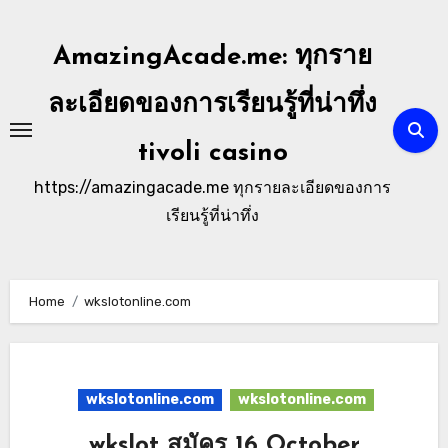
Skip
to
AmazingAcade.me: ทุกราย
content
ละเอียดของการเรียนรู้ที่น่าทึ่ง
tivoli casino
https://amazingacade.me ทุกรายละเอียดของการ
เรียนรู้ที่น่าทึ่ง
Home
wkslotonline.com
wkslotonline.com
wkslotonline.com
wkslot สมัคร 16 October