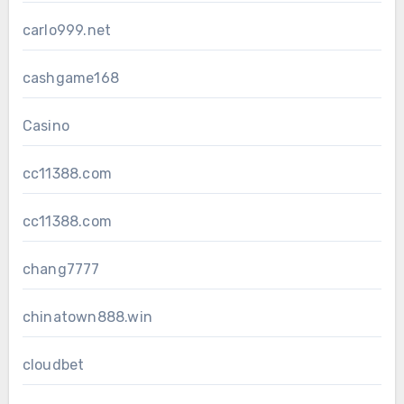
carlo999.net
cashgame168
Casino
cc11388.com
cc11388.com
chang7777
chinatown888.win
cloudbet