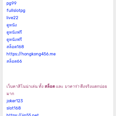
pg99
fullslotpg
live22
ดูหนัง
ดูหนังฟรี
ดูหนังฟรี
สล็อต168
https://hongkong456.me
สล็อต66
เว็บคาสิโนน่าเล่น ทั้ง
สล็อต
และ
บาคาร่า
ตึงจริงแตกบ่อย
มาก
joker123
slot168
https://jin55.net