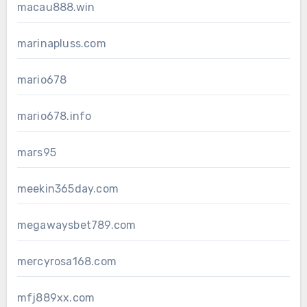
macau888.win
marinapluss.com
mario678
mario678.info
mars95
meekin365day.com
megawaysbet789.com
mercyrosa168.com
mfj889xx.com