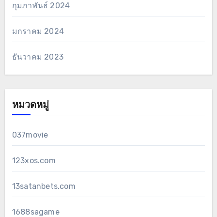
กุมภาพันธ์ 2024
มกราคม 2024
ธันวาคม 2023
หมวดหมู่
037movie
123xos.com
13satanbets.com
1688sagame