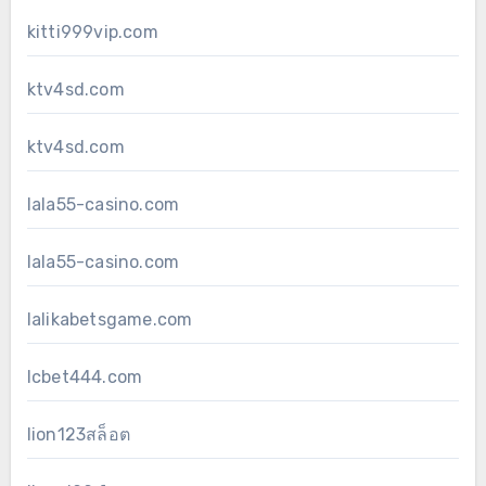
kitti999vip.com
ktv4sd.com
ktv4sd.com
lala55-casino.com
lala55-casino.com
lalikabetsgame.com
lcbet444.com
lion123สล็อต