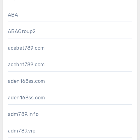
ABA
ABAGroup2
acebet789.com
acebet789.com
aden168ss.com
aden168ss.com
adm789.info
adm789.vip