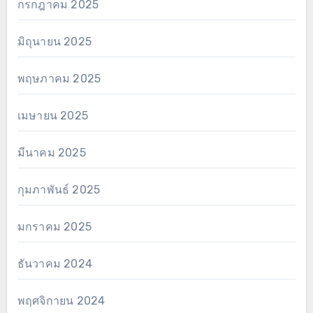
กรกฎาคม 2025
มิถุนายน 2025
พฤษภาคม 2025
เมษายน 2025
มีนาคม 2025
กุมภาพันธ์ 2025
มกราคม 2025
ธันวาคม 2024
พฤศจิกายน 2024