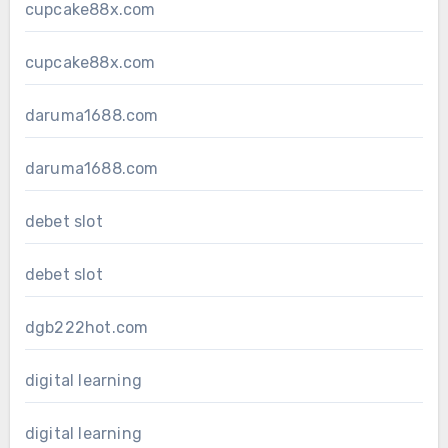
cupcake88x.com
cupcake88x.com
daruma1688.com
daruma1688.com
debet slot
debet slot
dgb222hot.com
digital learning
digital learning