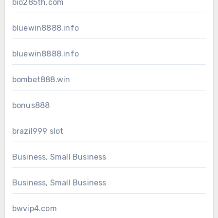
bio285th.com
bluewin8888.info
bluewin8888.info
bombet888.win
bonus888
brazil999 slot
Business, Small Business
Business, Small Business
bwvip4.com