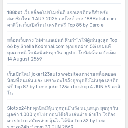
188bet เว็บสล็อตโปรโมชั่นดี แจกเครดิตฟรีสำหรับ
สมาชิกใหม่ 1 AUG 2026 เวปไซต์ ตรง 188Bets4.com
คาสิโน เว็บเปิดใหม่ เครดิตฟรี Top 85 by Carole
สล็อตเว็บตรง ไม่ผ่านเอเย่นต์ คืนกำไรให้ผู้เล่นสูงสุด Top
66 by Shella Kodmhai.com ทุกยอดฝาก 5% เกมแท้
คุณภาพดี โบนัสพิเศษทุกวัน pgslot โบนัสสล็อต จัดเต็ม
14 August 2569
เว็บเปิดใหม่ joker123auto websiteแตกง่าย สล็อตยอด
นิยมที่คนเล่นเยอะ เพราะอะไรถึงถูกพูดถึงไม่หยุด เครดิต
ฟรี Top 87 by Irene joker123auto.shop 4 JUN 69 คาสิ
โน
Slotxo24hr ทุกบิลมีลุ้น ทุกทุนมีหวัง หมุนสนุก สุขทุกวัน
มูลค่า 1,000 ทุกโปร ถอนได้จริง เล่นง่าย จ่ายไว ใจต้อง
มา slotxo สมัครง่าย ลุ้นไว ได้ฟีล Top 32 by Leia
slotxo24hrf.com 30 JUN 2569