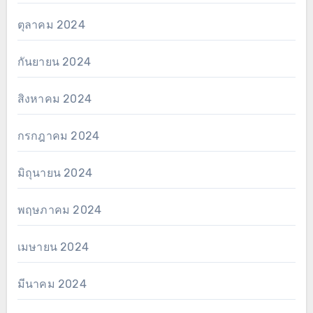
ตุลาคม 2024
กันยายน 2024
สิงหาคม 2024
กรกฎาคม 2024
มิถุนายน 2024
พฤษภาคม 2024
เมษายน 2024
มีนาคม 2024