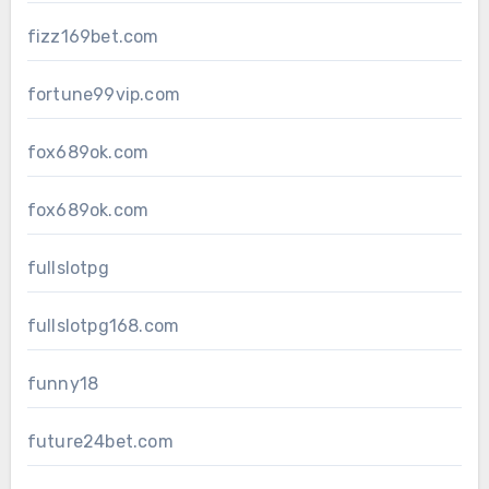
fizz169bet.com
fortune99vip.com
fox689ok.com
fox689ok.com
fullslotpg
fullslotpg168.com
funny18
future24bet.com