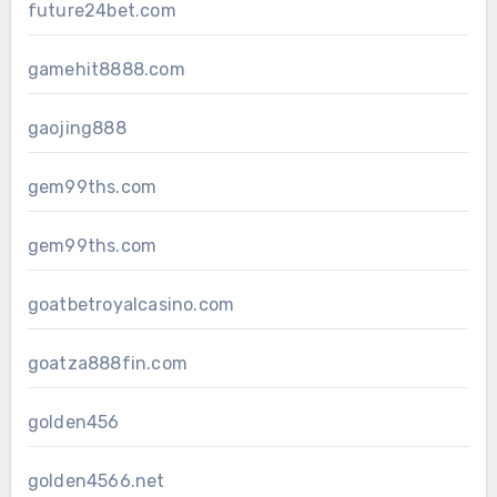
future24bet.com
gamehit8888.com
gaojing888
gem99ths.com
gem99ths.com
goatbetroyalcasino.com
goatza888fin.com
golden456
golden4566.net