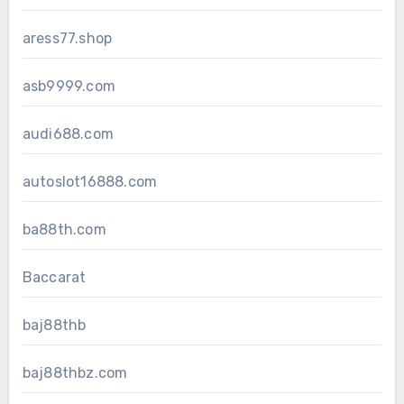
aress77.shop
asb9999.com
audi688.com
autoslot16888.com
ba88th.com
Baccarat
baj88thb
baj88thbz.com