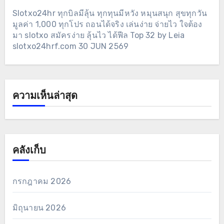
Slotxo24hr ทุกบิลมีลุ้น ทุกทุนมีหวัง หมุนสนุก สุขทุกวัน
มูลค่า 1,000 ทุกโปร ถอนได้จริง เล่นง่าย จ่ายไว ใจต้อง
มา slotxo สมัครง่าย ลุ้นไว ได้ฟีล Top 32 by Leia
slotxo24hrf.com 30 JUN 2569
ความเห็นล่าสุด
คลังเก็บ
กรกฎาคม 2026
มิถุนายน 2026