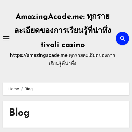
Skip
to
AmazingAcade.me: ทุกราย
content
ละเอียดของการเรียนรู้ที่น่าทึ่ง
tivoli casino
https://amazingacade.me ทุกรายละเอียดของการ
เรียนรู้ที่น่าทึ่ง
Home
Blog
Blog