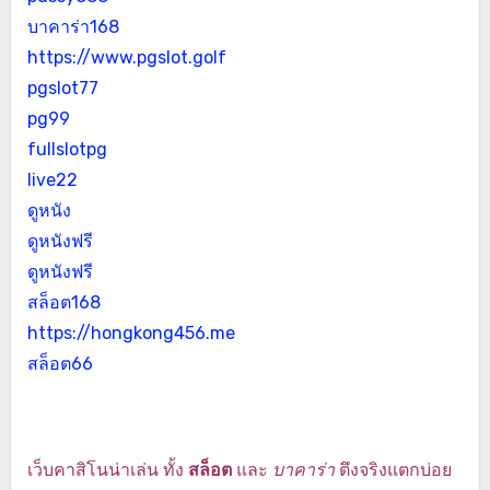
บาคาร่า168
https://www.pgslot.golf
pgslot77
pg99
fullslotpg
live22
ดูหนัง
ดูหนังฟรี
ดูหนังฟรี
สล็อต168
https://hongkong456.me
สล็อต66
เว็บคาสิโนน่าเล่น ทั้ง
สล็อต
และ
บาคาร่า
ตึงจริงแตกบ่อย