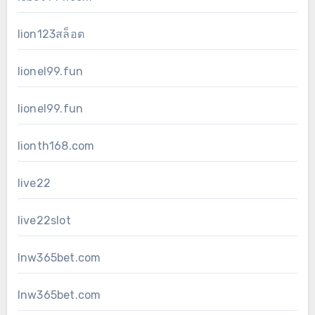
lion123สล็อต
lionel99.fun
lionel99.fun
lionth168.com
live22
live22slot
lnw365bet.com
lnw365bet.com