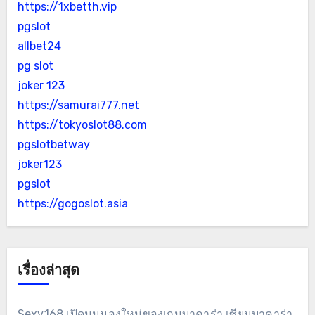
https://1xbetth.vip
pgslot
allbet24
pg slot
joker 123
https://samurai777.net
https://tokyoslot88.com
pgslotbetway
joker123
pgslot
https://gogoslot.asia
เรื่องล่าสุด
Sexy168 เปิดมุมมองใหม่ของเกมบาคาร่า เซียนบาคาร่า