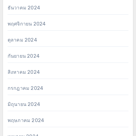
ธันวาคม 2024
พฤศจิกายน 2024
ตุลาคม 2024
กันยายน 2024
สิงหาคม 2024
กรกฎาคม 2024
มิถุนายน 2024
พฤษภาคม 2024