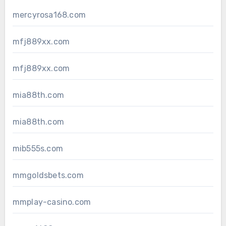
mercyrosa168.com
mfj889xx.com
mfj889xx.com
mia88th.com
mia88th.com
mib555s.com
mmgoldsbets.com
mmplay-casino.com