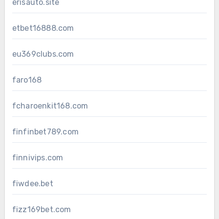
erisauto.site
etbet16888.com
eu369clubs.com
faro168
fcharoenkit168.com
finfinbet789.com
finnivips.com
fiwdee.bet
fizz169bet.com