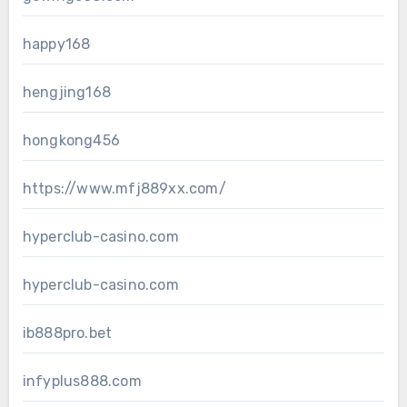
happy168
hengjing168
hongkong456
https://www.mfj889xx.com/
hyperclub-casino.com
hyperclub-casino.com
ib888pro.bet
infyplus888.com