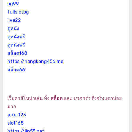
pg99
fullslotpg
live22
ดูหนัง
ดูหนังฟรี
ดูหนังฟรี
สล็อต168
https://hongkong456.me
สล็อต66
เว็บคาสิโนน่าเล่น ทั้ง
สล็อต
และ
บาคาร่า
ตึงจริงแตกบ่อย
มาก
joker123
slot168
https://jin55.net