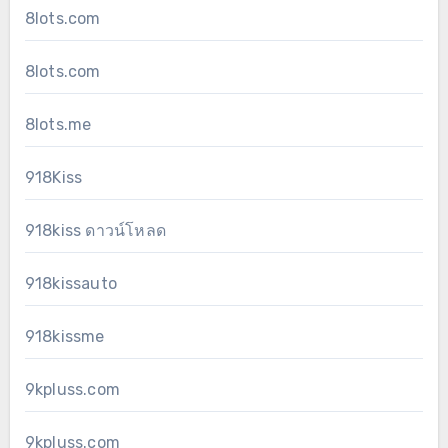
8lots.com
8lots.com
8lots.me
918Kiss
918kiss ดาวน์โหลด
918kissauto
918kissme
9kpluss.com
9kpluss.com