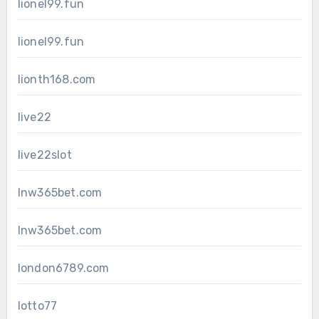
lionel99.fun
lionel99.fun
lionth168.com
live22
live22slot
lnw365bet.com
lnw365bet.com
london6789.com
lotto77