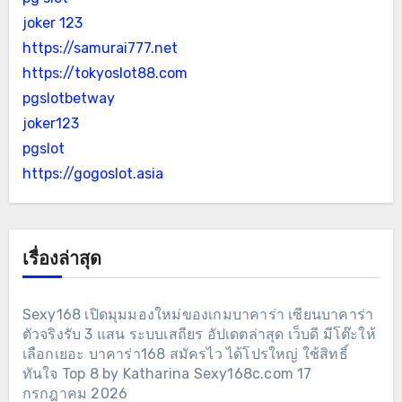
joker 123
https://samurai777.net
https://tokyoslot88.com
pgslotbetway
joker123
pgslot
https://gogoslot.asia
เรื่องล่าสุด
Sexy168 เปิดมุมมองใหม่ของเกมบาคาร่า เซียนบาคาร่า
ตัวจริงรับ 3 แสน ระบบเสถียร อัปเดตล่าสุด เว็บดี มีโต๊ะให้
เลือกเยอะ บาคาร่า168 สมัครไว ได้โปรใหญ่ ใช้สิทธิ์
ทันใจ Top 8 by Katharina Sexy168c.com 17
กรกฎาคม 2026