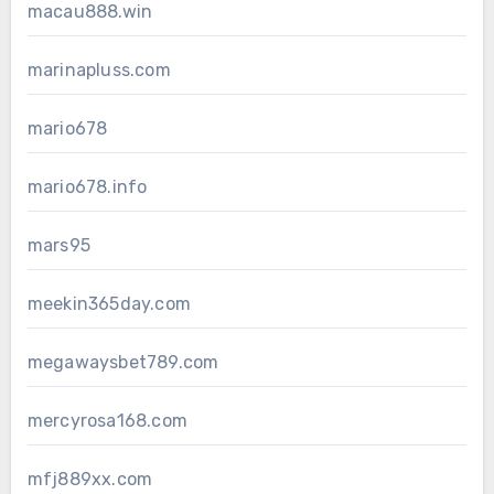
macau888.win
marinapluss.com
mario678
mario678.info
mars95
meekin365day.com
megawaysbet789.com
mercyrosa168.com
mfj889xx.com