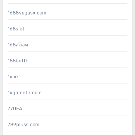
1688vegasx.com
168slot
168สล็อต
188betth
1xbet
1xgameth.com
77UFA
789pluss.com