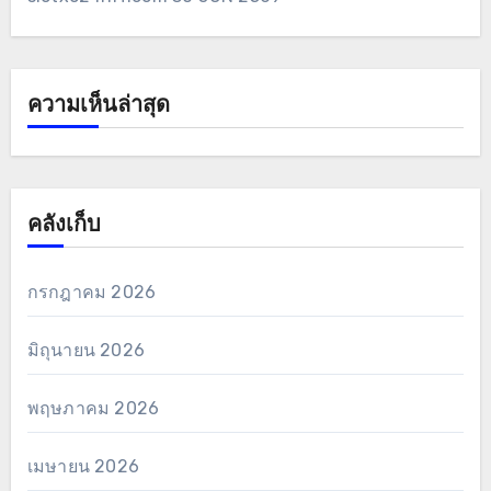
ความเห็นล่าสุด
คลังเก็บ
กรกฎาคม 2026
มิถุนายน 2026
พฤษภาคม 2026
เมษายน 2026