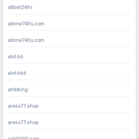
allbet24hr
allone745s.com
allone745s.com
alot66
alot666
ambking
aress77.shop
aress77.shop
asb9999.com