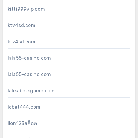
kitti999vip.com
ktv4sd.com
ktv4sd.com
lala55-casino.com
lala55-casino.com
lalikabetsgame.com
lcbet444.com
lion123สล็อต