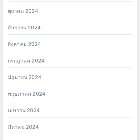
ตุลาคม 2024
กันยายน 2024
สิงหาคม 2024
กรกฎาคม 2024
มิถุนายน 2024
พฤษภาคม 2024
เมษายน 2024
มีนาคม 2024