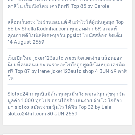
คาสิโน เว็บเปิดใหม่ เครดิตฟรี Top 85 by Carole
สล็อตเว็บตรง ไม่ผ่านเอเย่นต์ คืนกำไรให้ผู้เล่นสูงสุด Top
66 by Shella Kodmhai.com ทุกยอดฝาก 5% เกมแท้
คุณภาพดี โบนัสพิเศษทุกวัน pgslot โบนัสสล็อต จัดเต็ม
14 August 2569
เว็บเปิดใหม่ joker123auto websiteแตกง่าย สล็อตยอด
นิยมที่คนเล่นเยอะ เพราะอะไรถึงถูกพูดถึงไม่หยุด เครดิต
ฟรี Top 87 by Irene joker123auto.shop 4 JUN 69 คาสิ
โน
Slotxo24hr ทุกบิลมีลุ้น ทุกทุนมีหวัง หมุนสนุก สุขทุกวัน
มูลค่า 1,000 ทุกโปร ถอนได้จริง เล่นง่าย จ่ายไว ใจต้อง
มา slotxo สมัครง่าย ลุ้นไว ได้ฟีล Top 32 by Leia
slotxo24hrf.com 30 JUN 2569