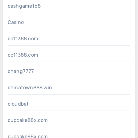
cashgame168
Casino
cc11388.com
cc11388.com
chang7777
chinatown888.win
cloudbet
cupcake88x.com
cupcake88x.com