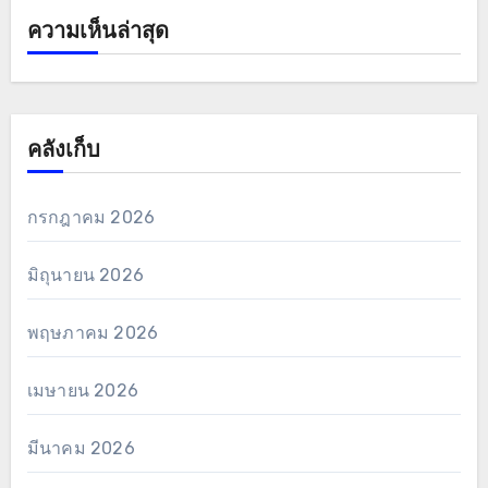
ความเห็นล่าสุด
คลังเก็บ
กรกฎาคม 2026
มิถุนายน 2026
พฤษภาคม 2026
เมษายน 2026
มีนาคม 2026