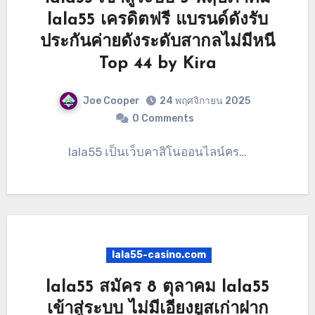
lala55 เครดิตฟรี แบรนด์ดังรับ
ประกันค่ายดังระดับสากลไม่มีหนี
Top 44 by Kira
Joe Cooper
24 พฤศจิกายน 2025
0 Comments
lala55 เป็นเว็บคาสิโนออนไลน์คร…
lala55-casino.com
lala55 สมัคร 8 ตุลาคม lala55
เข้าสู่ระบบ ไม่มีเอียงยูสเก่าฝาก