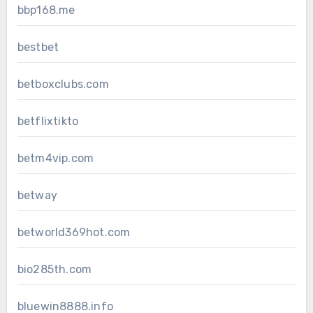
bbp168.me
bestbet
betboxclubs.com
betflixtikto
betm4vip.com
betway
betworld369hot.com
bio285th.com
bluewin8888.info