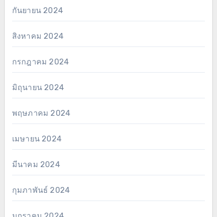
กันยายน 2024
สิงหาคม 2024
กรกฎาคม 2024
มิถุนายน 2024
พฤษภาคม 2024
เมษายน 2024
มีนาคม 2024
กุมภาพันธ์ 2024
มกราคม 2024