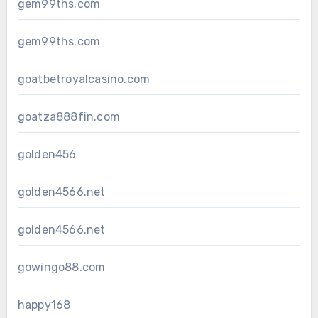
gem99ths.com
gem99ths.com
goatbetroyalcasino.com
goatza888fin.com
golden456
golden4566.net
golden4566.net
gowingo88.com
happy168