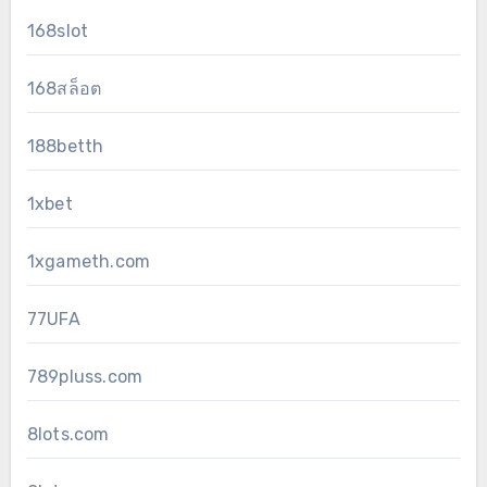
168slot
168สล็อต
188betth
1xbet
1xgameth.com
77UFA
789pluss.com
8lots.com