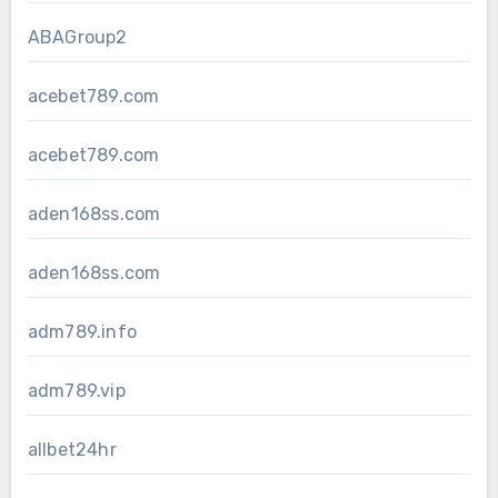
ABAGroup2
acebet789.com
acebet789.com
aden168ss.com
aden168ss.com
adm789.info
adm789.vip
allbet24hr