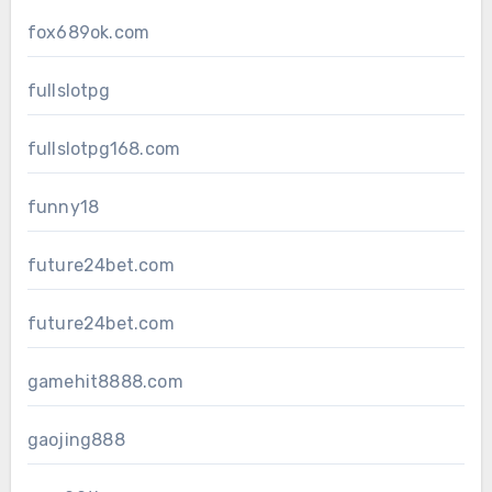
fox689ok.com
fullslotpg
fullslotpg168.com
funny18
future24bet.com
future24bet.com
gamehit8888.com
gaojing888