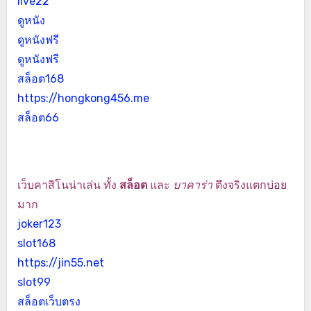
live22
ดูหนัง
ดูหนังฟรี
ดูหนังฟรี
สล็อต168
https://hongkong456.me
สล็อต66
เว็บคาสิโนน่าเล่น ทั้ง
สล็อต
และ
บาคาร่า
ตึงจริงแตกบ่อย
มาก
joker123
slot168
https://jin55.net
slot99
สล็อตเว็บตรง