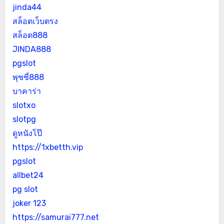
jinda44
สล็อตเว็บตรง
สล็อต888
JINDA888
pgslot
พุซซี่888
บาคาร่า
slotxo
slotpg
ดูหนังโป๊
https://1xbetth.vip
pgslot
allbet24
pg slot
joker 123
https://samurai777.net