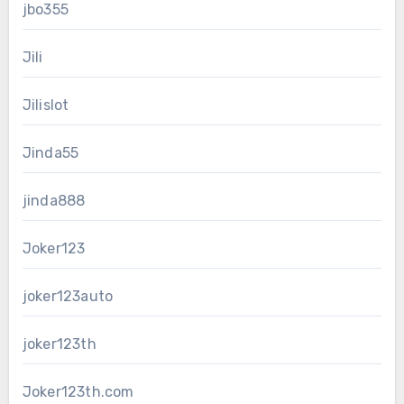
jbo355
Jili
Jilislot
Jinda55
jinda888
Joker123
joker123auto
joker123th
Joker123th.com