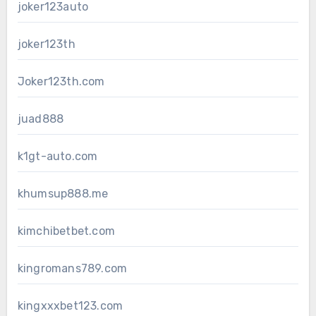
joker123auto
joker123th
Joker123th.com
juad888
k1gt-auto.com
khumsup888.me
kimchibetbet.com
kingromans789.com
kingxxxbet123.com