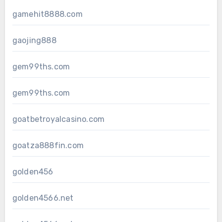
gamehit8888.com
gaojing888
gem99ths.com
gem99ths.com
goatbetroyalcasino.com
goatza888fin.com
golden456
golden4566.net