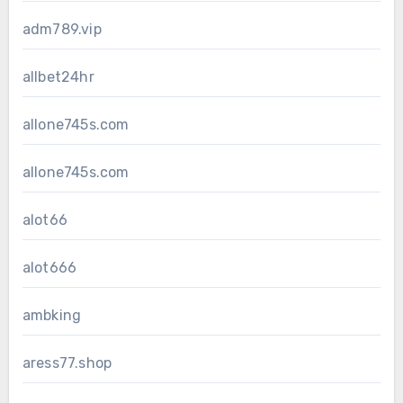
adm789.vip
allbet24hr
allone745s.com
allone745s.com
alot66
alot666
ambking
aress77.shop