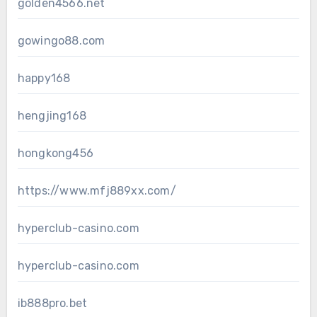
golden4566.net
gowingo88.com
happy168
hengjing168
hongkong456
https://www.mfj889xx.com/
hyperclub-casino.com
hyperclub-casino.com
ib888pro.bet