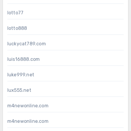
lotto77
lotto888
luckycat789.com
luis16888.com
luke999.net
lux555.net
m4newonline.com
m4newonline.com