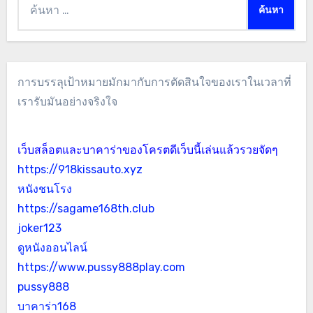
สำหรับ:
การบรรลุเป้าหมายมักมากับการตัดสินใจของเราในเวลาที่
เรารับมันอย่างจริงใจ
เว็บสล็อตและบาคาร่าของโครตดีเว็บนี้เล่นแล้วรวยจัดๆ
https://918kissauto.xyz
หนังชนโรง
https://sagame168th.club
joker123
ดูหนังออนไลน์
https://www.pussy888play.com
pussy888
บาคาร่า168