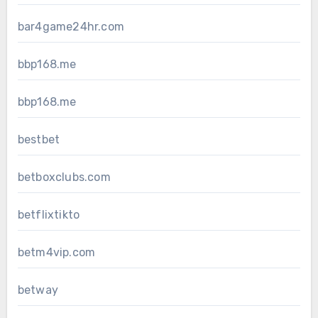
bar4game24hr.com
bbp168.me
bbp168.me
bestbet
betboxclubs.com
betflixtikto
betm4vip.com
betway