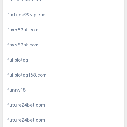
fortune99vip.com
fox689ok.com
fox689ok.com
fullslotpg
fullslotpg168.com
funny18
future24bet.com
future24bet.com