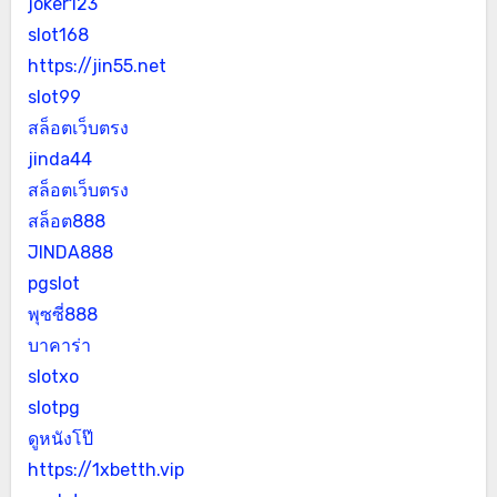
joker123
slot168
https://jin55.net
slot99
สล็อตเว็บตรง
jinda44
สล็อตเว็บตรง
สล็อต888
JINDA888
pgslot
พุซซี่888
บาคาร่า
slotxo
slotpg
ดูหนังโป๊
https://1xbetth.vip