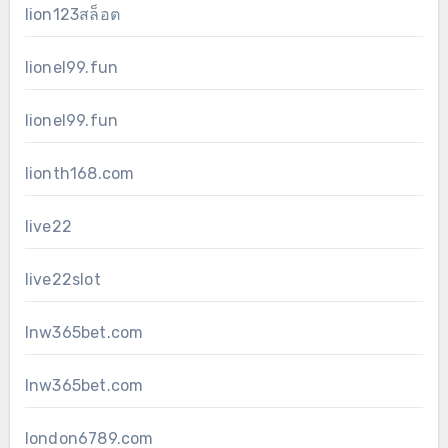
lion123สล็อต
lionel99.fun
lionel99.fun
lionth168.com
live22
live22slot
lnw365bet.com
lnw365bet.com
london6789.com