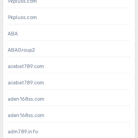
9kpluss.com
9kpluss.com
ABA
ABAGroup2
acebet789.com
acebet789.com
aden168ss.com
aden168ss.com
adm789.info