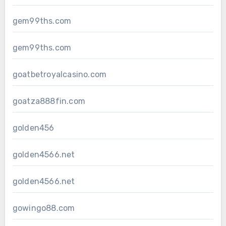
gem99ths.com
gem99ths.com
goatbetroyalcasino.com
goatza888fin.com
golden456
golden4566.net
golden4566.net
gowingo88.com