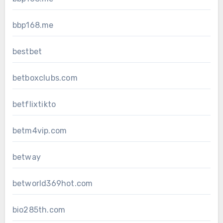
bbp168.me
bestbet
betboxclubs.com
betflixtikto
betm4vip.com
betway
betworld369hot.com
bio285th.com