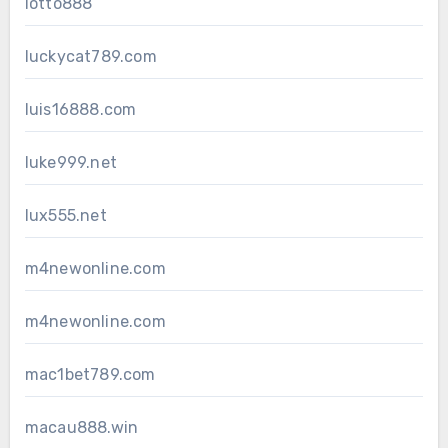
lotto888
luckycat789.com
luis16888.com
luke999.net
lux555.net
m4newonline.com
m4newonline.com
mac1bet789.com
macau888.win