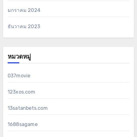
มกราคม 2024
ธันวาคม 2023
หมวดหมู่
037movie
123xos.com
13satanbets.com
1688sagame