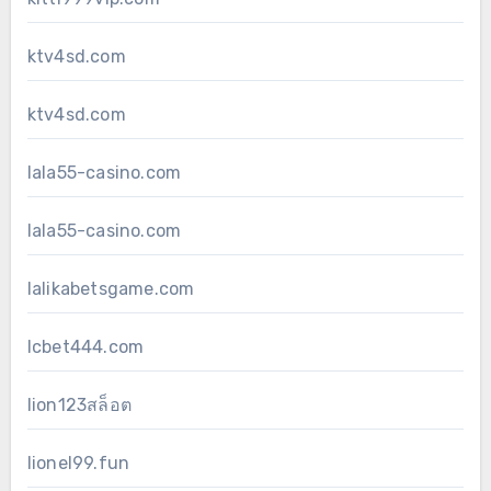
ktv4sd.com
ktv4sd.com
lala55-casino.com
lala55-casino.com
lalikabetsgame.com
lcbet444.com
lion123สล็อต
lionel99.fun