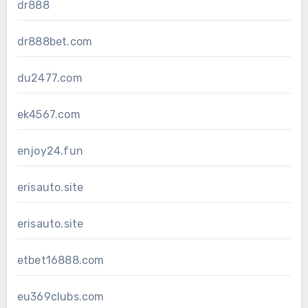
dr888
dr888bet.com
du2477.com
ek4567.com
enjoy24.fun
erisauto.site
erisauto.site
etbet16888.com
eu369clubs.com