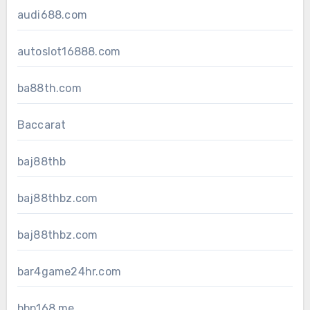
audi688.com
autoslot16888.com
ba88th.com
Baccarat
baj88thb
baj88thbz.com
baj88thbz.com
bar4game24hr.com
bbp168.me