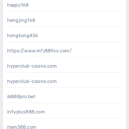
happy168
hengjing168
hongkong456
https://www.mfj889xx.com/
hyperclub-casino.com
hyperclub-casino.com
ib888pro.bet
infyplus888.com
item388.com