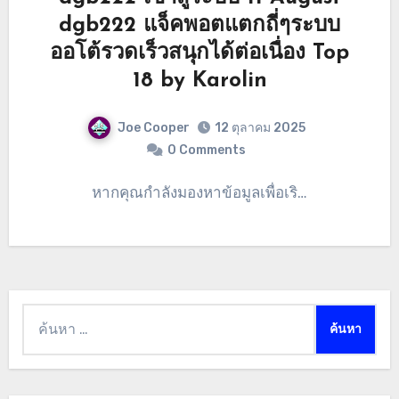
dgb222 แจ็คพอตแตกถี่ๆระบบ
ออโต้รวดเร็วสนุกได้ต่อเนื่อง Top
18 by Karolin
Joe Cooper
12 ตุลาคม 2025
0 Comments
หากคุณกำลังมองหาข้อมูลเพื่อเริ…
ค้นหา
สำหรับ: