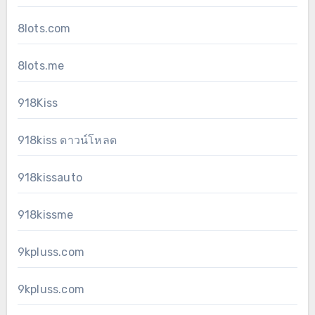
8lots.com
8lots.me
918Kiss
918kiss ดาวน์โหลด
918kissauto
918kissme
9kpluss.com
9kpluss.com