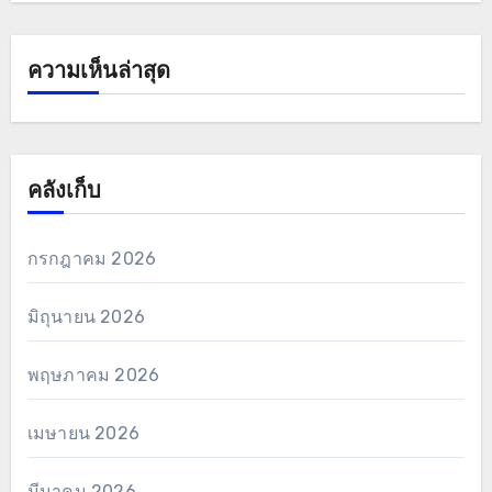
ความเห็นล่าสุด
คลังเก็บ
กรกฎาคม 2026
มิถุนายน 2026
พฤษภาคม 2026
เมษายน 2026
มีนาคม 2026