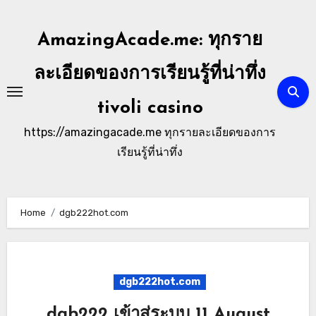
Skip
to
AmazingAcade.me: ทุกราย
content
ละเอียดของการเรียนรู้ที่น่าทึ่ง
tivoli casino
https://amazingacade.me ทุกรายละเอียดของการ
เรียนรู้ที่น่าทึ่ง
Home
dgb222hot.com
dgb222hot.com
dgb222 เข้าสู่ระบบ 11 August