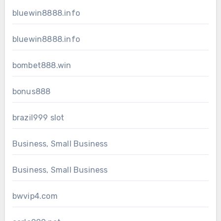
bluewin8888.info
bluewin8888.info
bombet888.win
bonus888
brazil999 slot
Business, Small Business
Business, Small Business
bwvip4.com