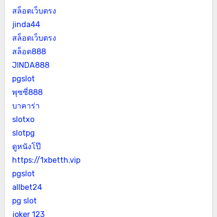
สล็อตเว็บตรง
jinda44
สล็อตเว็บตรง
สล็อต888
JINDA888
pgslot
พุซซี่888
บาคาร่า
slotxo
slotpg
ดูหนังโป๊
https://1xbetth.vip
pgslot
allbet24
pg slot
joker 123