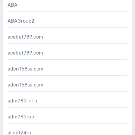
ABA
ABAGroup2
acebet789.com
acebet789.com
aden168ss.com
aden168ss.com
adm789.info
adm789.vip
allbet24hr