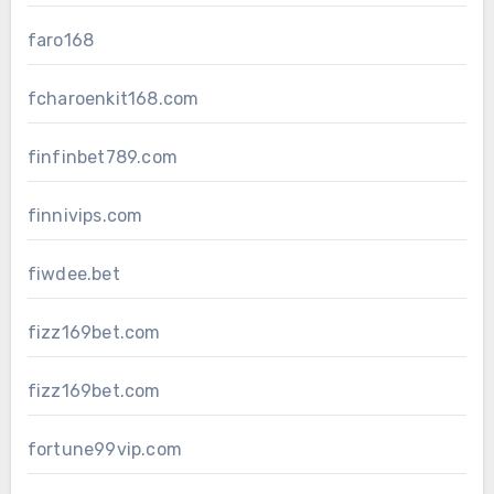
faro168
fcharoenkit168.com
finfinbet789.com
finnivips.com
fiwdee.bet
fizz169bet.com
fizz169bet.com
fortune99vip.com