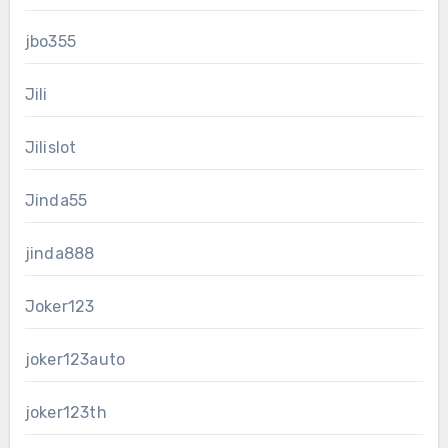
jbo355
Jili
Jilislot
Jinda55
jinda888
Joker123
joker123auto
joker123th