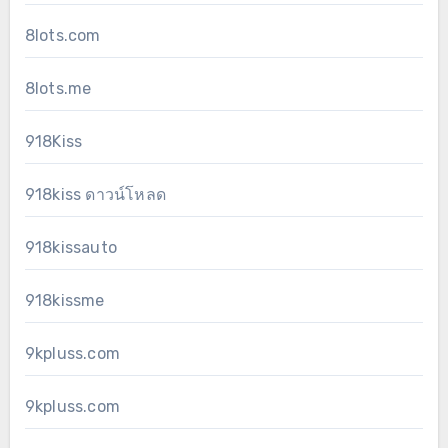
8lots.com
8lots.me
918Kiss
918kiss ดาวน์โหลด
918kissauto
918kissme
9kpluss.com
9kpluss.com