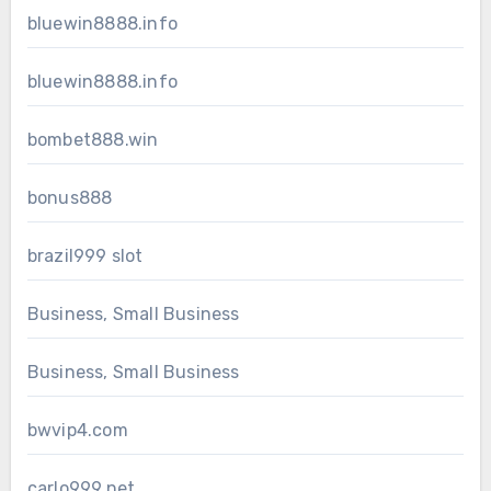
bluewin8888.info
bluewin8888.info
bombet888.win
bonus888
brazil999 slot
Business, Small Business
Business, Small Business
bwvip4.com
carlo999.net