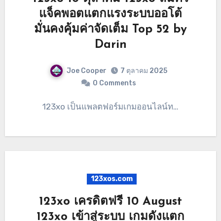
แจ็คพอตแตกแรงระบบออโต้
มั่นคงคุ้มค่าจัดเต็ม Top 52 by
Darin
Joe Cooper
7 ตุลาคม 2025
0 Comments
123xo เป็นแพลตฟอร์มเกมออนไลน์ท…
123xos.com
123xo เครดิตฟรี 10 August
123xo เข้าสู่ระบบ เกมดังแตก