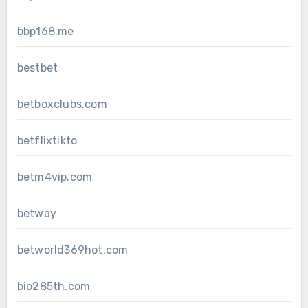
bbp168.me
bestbet
betboxclubs.com
betflixtikto
betm4vip.com
betway
betworld369hot.com
bio285th.com