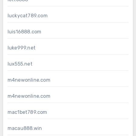
luckycat789.com
luis16888.com
luke999.net
lux555.net
m4newonline.com
m4newonline.com
mac1bet789.com
macau888.win