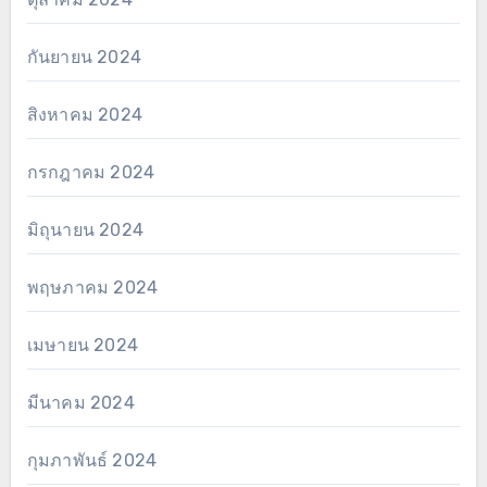
กันยายน 2024
สิงหาคม 2024
กรกฎาคม 2024
มิถุนายน 2024
พฤษภาคม 2024
เมษายน 2024
มีนาคม 2024
กุมภาพันธ์ 2024