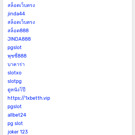
สล็อตเว็บตรง
jinda44
สล็อตเว็บตรง
สล็อต888
JINDA888
pgslot
พุซซี่888
บาคาร่า
slotxo
slotpg
ดูหนังโป๊
https://1xbetth.vip
pgslot
allbet24
pg slot
joker 123