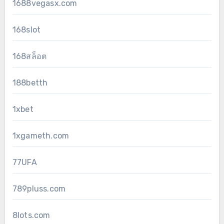
1688vegasx.com
168slot
168สล็อต
188betth
1xbet
1xgameth.com
77UFA
789pluss.com
8lots.com