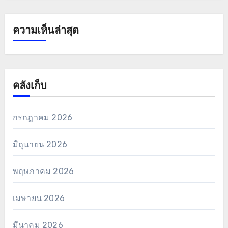
ความเห็นล่าสุด
คลังเก็บ
กรกฎาคม 2026
มิถุนายน 2026
พฤษภาคม 2026
เมษายน 2026
มีนาคม 2026