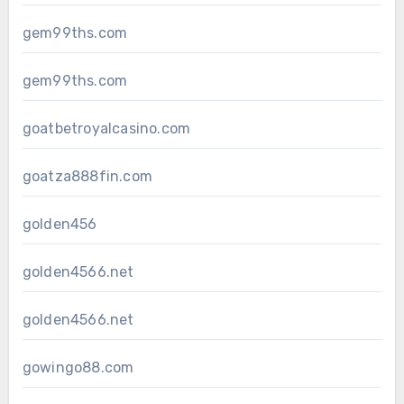
gem99ths.com
gem99ths.com
goatbetroyalcasino.com
goatza888fin.com
golden456
golden4566.net
golden4566.net
gowingo88.com