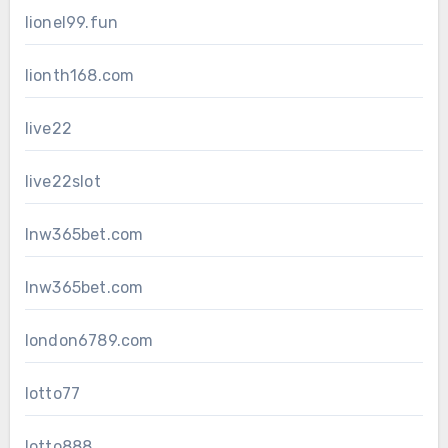
lionel99.fun
lionth168.com
live22
live22slot
lnw365bet.com
lnw365bet.com
london6789.com
lotto77
lotto888