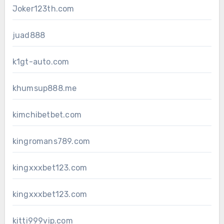
Joker123th.com
juad888
k1gt-auto.com
khumsup888.me
kimchibetbet.com
kingromans789.com
kingxxxbet123.com
kingxxxbet123.com
kitti999vip.com