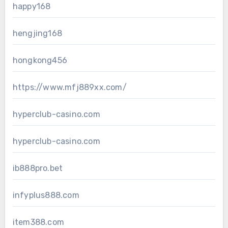
happy168
hengjing168
hongkong456
https://www.mfj889xx.com/
hyperclub-casino.com
hyperclub-casino.com
ib888pro.bet
infyplus888.com
item388.com