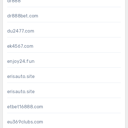
dr888
dr888bet.com
du2477.com
ek4567.com
enjoy24.fun
erisauto.site
erisauto.site
etbet16888.com
eu369clubs.com