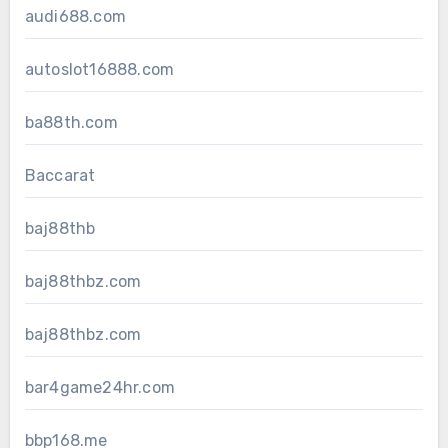
audi688.com
autoslot16888.com
ba88th.com
Baccarat
baj88thb
baj88thbz.com
baj88thbz.com
bar4game24hr.com
bbp168.me