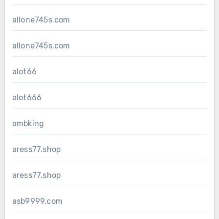
allone745s.com
allone745s.com
alot66
alot666
ambking
aress77.shop
aress77.shop
asb9999.com