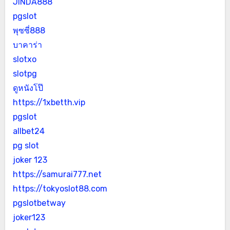
JINDA888
pgslot
พุซซี่888
บาคาร่า
slotxo
slotpg
ดูหนังโป๊
https://1xbetth.vip
pgslot
allbet24
pg slot
joker 123
https://samurai777.net
https://tokyoslot88.com
pgslotbetway
joker123