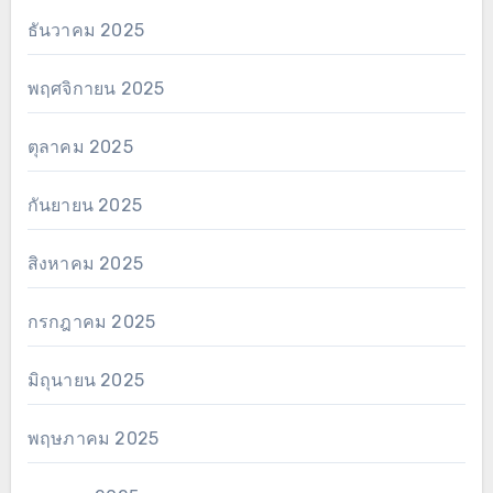
ธันวาคม 2025
พฤศจิกายน 2025
ตุลาคม 2025
กันยายน 2025
สิงหาคม 2025
กรกฎาคม 2025
มิถุนายน 2025
พฤษภาคม 2025