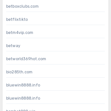
betboxclubs.com
betflixtikto
betm4vip.com
betway
betworld369hot.com
bio285th.com
bluewin8888.info
bluewin8888.info