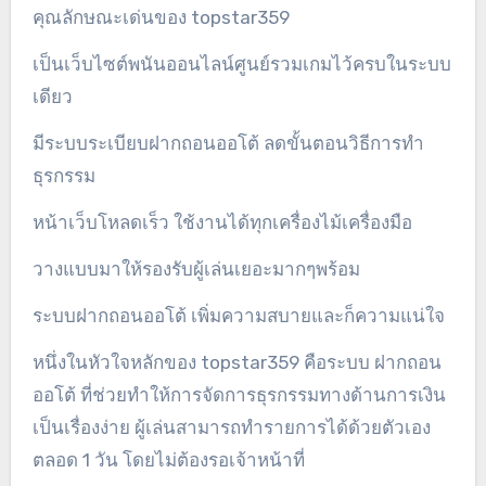
คุณลักษณะเด่นของ topstar359
เป็นเว็บไซต์พนันออนไลน์ศูนย์รวมเกมไว้ครบในระบบ
เดียว
มีระบบระเบียบฝากถอนออโต้ ลดขั้นตอนวิธีการทำ
ธุรกรรม
หน้าเว็บโหลดเร็ว ใช้งานได้ทุกเครื่องไม้เครื่องมือ
วางแบบมาให้รองรับผู้เล่นเยอะมากๆพร้อม
ระบบฝากถอนออโต้ เพิ่มความสบายและก็ความแน่ใจ
หนึ่งในหัวใจหลักของ topstar359 คือระบบ ฝากถอน
ออโต้ ที่ช่วยทำให้การจัดการธุรกรรมทางด้านการเงิน
เป็นเรื่องง่าย ผู้เล่นสามารถทำรายการได้ด้วยตัวเอง
ตลอด 1 วัน โดยไม่ต้องรอเจ้าหน้าที่