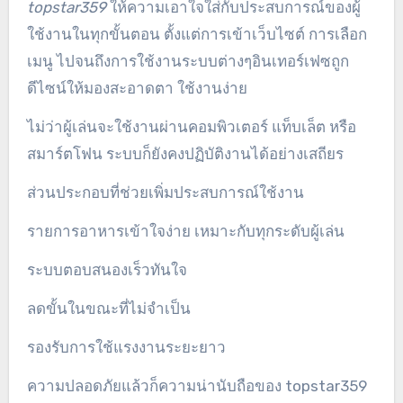
topstar359
ให้ความเอาใจใส่กับประสบการณ์ของผู้
ใช้งานในทุกขั้นตอน ตั้งแต่การเข้าเว็บไซต์ การเลือก
เมนู ไปจนถึงการใช้งานระบบต่างๆอินเทอร์เฟซถูก
ดีไซน์ให้มองสะอาดตา ใช้งานง่าย
ไม่ว่าผู้เล่นจะใช้งานผ่านคอมพิวเตอร์ แท็บเล็ต หรือ
สมาร์ตโฟน ระบบก็ยังคงปฏิบัติงานได้อย่างเสถียร
ส่วนประกอบที่ช่วยเพิ่มประสบการณ์ใช้งาน
รายการอาหารเข้าใจง่าย เหมาะกับทุกระดับผู้เล่น
ระบบตอบสนองเร็วทันใจ
ลดขั้นในขณะที่ไม่จำเป็น
รองรับการใช้แรงงานระยะยาว
ความปลอดภัยแล้วก็ความน่านับถือของ topstar359