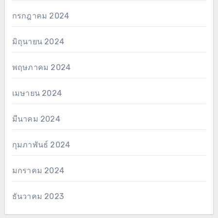
กรกฎาคม 2024
มิถุนายน 2024
พฤษภาคม 2024
เมษายน 2024
มีนาคม 2024
กุมภาพันธ์ 2024
มกราคม 2024
ธันวาคม 2023