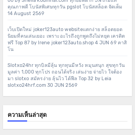
66 by Shella Kodmhai.com ทุกยอดฝาก 5% เกมแท้
คุณภาพดี โบนัสพิเศษทุกวัน pgslot โบนัสสล็อต จัดเต็ม
14 August 2569
เว็บเปิดใหม่ joker123auto websiteแตกง่าย สล็อตยอด
นิยมที่คนเล่นเยอะ เพราะอะไรถึงถูกพูดถึงไม่หยุด เครดิต
ฟรี Top 87 by Irene joker123auto.shop 4 JUN 69 คาสิ
โน
Slotxo24hr ทุกบิลมีลุ้น ทุกทุนมีหวัง หมุนสนุก สุขทุกวัน
มูลค่า 1,000 ทุกโปร ถอนได้จริง เล่นง่าย จ่ายไว ใจต้อง
มา slotxo สมัครง่าย ลุ้นไว ได้ฟีล Top 32 by Leia
slotxo24hrf.com 30 JUN 2569
ความเห็นล่าสุด