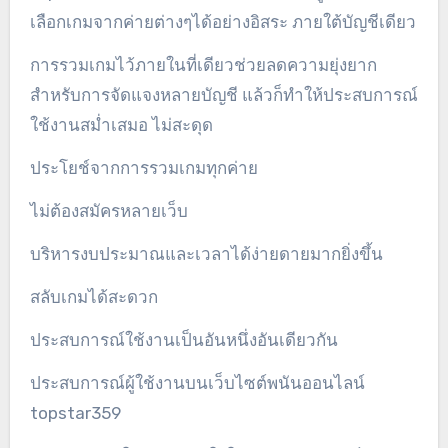
เลือกเกมจากค่ายต่างๆได้อย่างอิสระ ภายใต้บัญชีเดียว
การรวมเกมไว้ภายในที่เดียวช่วยลดความยุ่งยาก
สำหรับการจัดแจงหลายบัญชี แล้วก็ทำให้ประสบการณ์
ใช้งานสม่ำเสมอ ไม่สะดุด
ประโยช์จากการรวมเกมทุกค่าย
ไม่ต้องสมัครหลายเว็บ
บริหารงบประมาณและเวลาได้ง่ายดายมากยิ่งขึ้น
สลับเกมได้สะดวก
ประสบการณ์ใช้งานเป็นอันหนึ่งอันเดียวกัน
ประสบการณ์ผู้ใช้งานบนเว็บไซต์พนันออนไลน์
topstar359