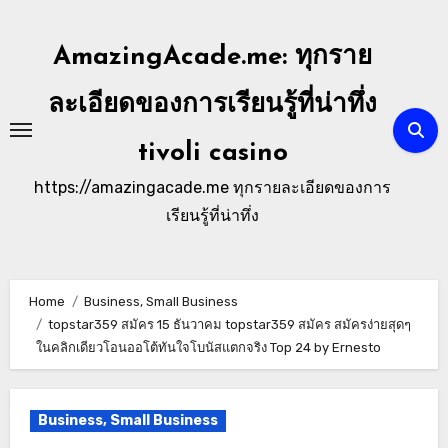
Skip
to
AmazingAcade.me: ทุกราย
content
ละเอียดของการเรียนรู้ที่น่าทึ่ง
tivoli casino
https://amazingacade.me ทุกรายละเอียดของการ
เรียนรู้ที่น่าทึ่ง
Home
Business, Small Business
topstar359 สมัคร 15 ธันวาคม topstar359 สมัคร สมัครง่ายสุดๆ
ในคลิกเดียวโอนออโต้ทันใจโบนัสแตกจริง Top 24 by Ernesto
Business, Small Business