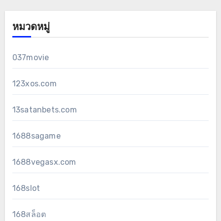
หมวดหมู่
037movie
123xos.com
13satanbets.com
1688sagame
1688vegasx.com
168slot
168สล็อต