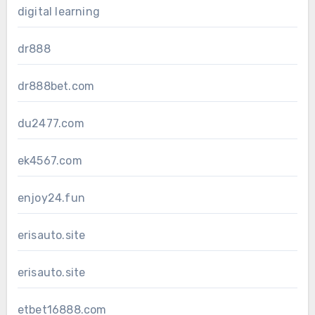
digital learning
dr888
dr888bet.com
du2477.com
ek4567.com
enjoy24.fun
erisauto.site
erisauto.site
etbet16888.com