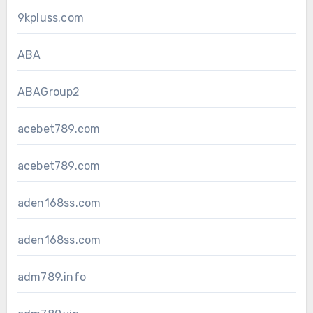
9kpluss.com
ABA
ABAGroup2
acebet789.com
acebet789.com
aden168ss.com
aden168ss.com
adm789.info