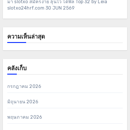
มา slotxo สมัครง่าย ลุ้นไว ได้ฟีล Top 32 by Leia
slotxo24hrf.com 30 JUN 2569
ความเห็นล่าสุด
คลังเก็บ
กรกฎาคม 2026
มิถุนายน 2026
พฤษภาคม 2026