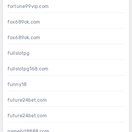
fortune99vip.com
fox689ok.com
fox689ok.com
fullslotpg
fullslotpg168.com
funny18
future24bet.com
future24bet.com
gamehit8888.com