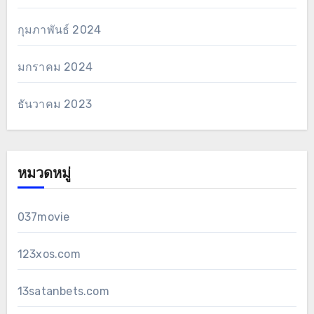
กุมภาพันธ์ 2024
มกราคม 2024
ธันวาคม 2023
หมวดหมู่
037movie
123xos.com
13satanbets.com