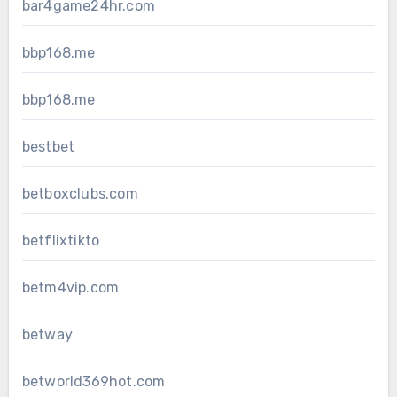
bar4game24hr.com
bbp168.me
bbp168.me
bestbet
betboxclubs.com
betflixtikto
betm4vip.com
betway
betworld369hot.com