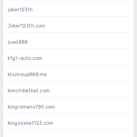
joker123th
Joker123th.com
juad888
k1gt-auto.com
khumsup888.me
kimchibetbet.com
kingromans789.com
kingxxxbet123.com