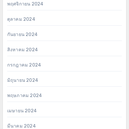
พฤศจิกายน 2024
ตุลาคม 2024
กันยายน 2024
สิงหาคม 2024
กรกฎาคม 2024
มิถุนายน 2024
พฤษภาคม 2024
เมษายน 2024
มีนาคม 2024