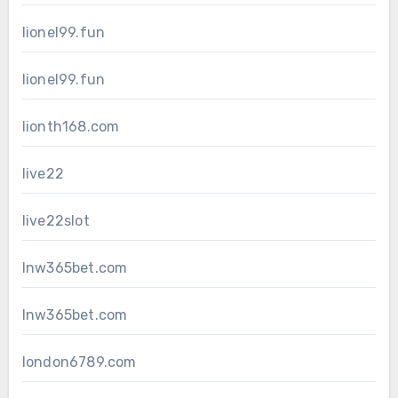
lionel99.fun
lionel99.fun
lionth168.com
live22
live22slot
lnw365bet.com
lnw365bet.com
london6789.com