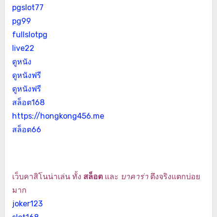
pgslot77
pg99
fullslotpg
live22
ดูหนัง
ดูหนังฟรี
ดูหนังฟรี
สล็อต168
https://hongkong456.me
สล็อต66
เว็บคาสิโนน่าเล่น ทั้ง
สล็อต
และ
บาคาร่า
ตึงจริงแตกบ่อย
มาก
joker123