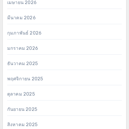
เมษายน 2026
มีนาคม 2026
กุมภาพันธ์ 2026
มกราคม 2026
ธันวาคม 2025
พฤศจิกายน 2025
ตุลาคม 2025
กันยายน 2025
สิงหาคม 2025