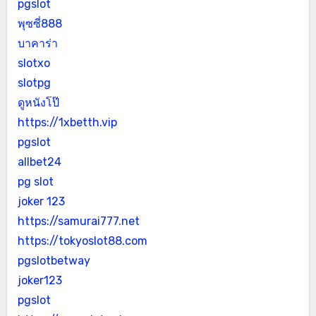
pgslot
พุซซี่888
บาคาร่า
slotxo
slotpg
ดูหนังโป๊
https://1xbetth.vip
pgslot
allbet24
pg slot
joker 123
https://samurai777.net
https://tokyoslot88.com
pgslotbetway
joker123
pgslot