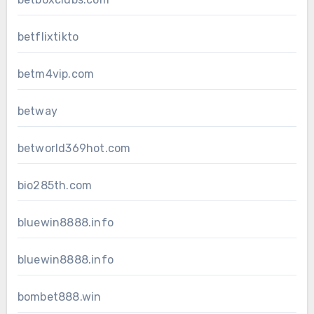
betflixtikto
betm4vip.com
betway
betworld369hot.com
bio285th.com
bluewin8888.info
bluewin8888.info
bombet888.win