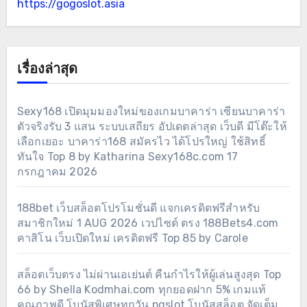
https://gogoslot.asia
เรื่องล่าสุด
Sexy168 เปิดมุมมองใหม่ของเกมบาคาร่า เซียนบาคาร่า
ตัวจริงรับ 3 แสน ระบบเสถียร อัปเดตล่าสุด เว็บดี มีโต๊ะให้
เลือกเยอะ บาคาร่า168 สมัครไว ได้โปรใหญ่ ใช้สิทธิ์
ทันใจ Top 8 by Katharina Sexy168c.com 17
กรกฎาคม 2026
188bet เว็บสล็อตโปรโมชั่นดี แจกเครดิตฟรีสำหรับ
สมาชิกใหม่ 1 AUG 2026 เวปไซต์ ตรง 188Bets4.com
คาสิโน เว็บเปิดใหม่ เครดิตฟรี Top 85 by Carole
สล็อตเว็บตรง ไม่ผ่านเอเย่นต์ คืนกำไรให้ผู้เล่นสูงสุด Top
66 by Shella Kodmhai.com ทุกยอดฝาก 5% เกมแท้
คุณภาพดี โบนัสพิเศษทุกวัน pgslot โบนัสสล็อต จัดเต็ม