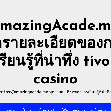
mazingAcade.m
กรายละเอียดของ
รียนรู้ที่น่าทึ่ง tivo
casino
https://amazingacade.me ทุกรายละเอียดของการเรียนรู้ที่น่าทึ่
Home
Blog
Contact
Welcome to the family!