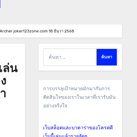
 by Archer joker123zone.com 18 ธันวา 2568
ค้นหา
สำหรับ:
เล่น
อง
การบรรลุเป้าหมายมักมากับการ
วา
ตัดสินใจของเราในเวลาที่เรารับมัน
อย่างจริงใจ
เว็บสล็อตและบาคาร่าของโครตดี
เว็บนี้เล่นแล้วรวยจัดๆ