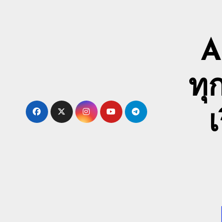
Skip
to
content
A
ทุ
เ