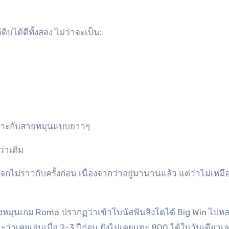
บได้ดีทั้งสอง ไม่ว่าจะเป็น:
หมาะกับสายหมุนแบบยาวๆ
่าเดิม
ไม่ราวกับครั้งก่อน เนื่องจากว่าอยู่มานานแล้ว แต่ว่าไม่เหมื
องหมุนเกม Roma ปรากฏว่าเข้าโบนัสฟันสิงโตได้ Big Win ไป
ะว่าเคยเล่นเมื่อ 2-3 ปีก่อน ยังไม่เคยแตะ 800 ได้ในวันเดียวเ