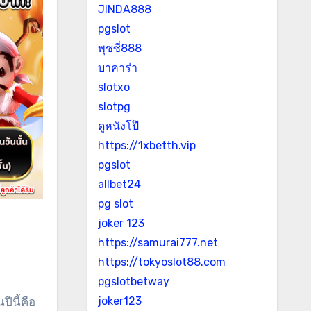
JINDA888
pgslot
พุซซี่888
บาคาร่า
slotxo
slotpg
ดูหนังโป๊
https://1xbetth.vip
pgslot
allbet24
pg slot
joker 123
https://samurai777.net
https://tokyoslot88.com
pgslotbetway
joker123
ีนี้คือ