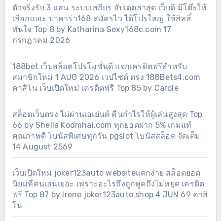
ตัวจริงรับ 3 แสน ระบบเสถียร อัปเดตล่าสุด เว็บดี มีโต๊ะให้
เลือกเยอะ บาคาร่า168 สมัครไว ได้โปรใหญ่ ใช้สิทธิ์
ทันใจ Top 8 by Katharina Sexy168c.com 17
กรกฎาคม 2026
188bet เว็บสล็อตโปรโมชั่นดี แจกเครดิตฟรีสำหรับ
สมาชิกใหม่ 1 AUG 2026 เวปไซต์ ตรง 188Bets4.com
คาสิโน เว็บเปิดใหม่ เครดิตฟรี Top 85 by Carole
สล็อตเว็บตรง ไม่ผ่านเอเย่นต์ คืนกำไรให้ผู้เล่นสูงสุด Top
66 by Shella Kodmhai.com ทุกยอดฝาก 5% เกมแท้
คุณภาพดี โบนัสพิเศษทุกวัน pgslot โบนัสสล็อต จัดเต็ม
14 August 2569
เว็บเปิดใหม่ joker123auto websiteแตกง่าย สล็อตยอด
นิยมที่คนเล่นเยอะ เพราะอะไรถึงถูกพูดถึงไม่หยุด เครดิต
ฟรี Top 87 by Irene joker123auto.shop 4 JUN 69 คาสิ
โน