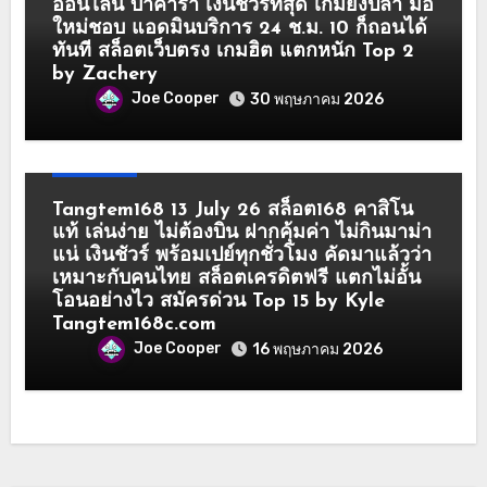
ออนไลน์ บาคาร่า เงินชัวร์ที่สุด เกมยิงปลา มือ
ใหม่ชอบ แอดมินบริการ 24 ช.ม. 10 ก็ถอนได้
ทันที สล็อตเว็บตรง เกมฮิต แตกหนัก Top 2
by Zachery
Joe Cooper
30 พฤษภาคม 2026
สล็อต168
Tangtem168 13 July 26 สล็อต168 คาสิโน
แท้ เล่นง่าย ไม่ต้องบิน ฝากคุ้มค่า ไม่กินมาม่า
แน่ เงินชัวร์ พร้อมเปย์ทุกชั่วโมง คัดมาแล้วว่า
เหมาะกับคนไทย สล็อตเครดิตฟรี แตกไม่อั้น
โอนอย่างไว สมัครด่วน Top 15 by Kyle
Tangtem168c.com
Joe Cooper
16 พฤษภาคม 2026