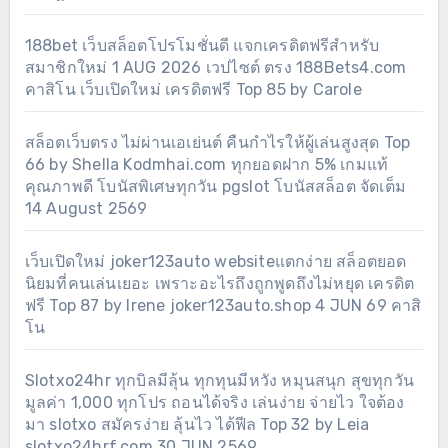
188bet เว็บสล็อตโปรโมชั่นดี แจกเครดิตฟรีสำหรับ
สมาชิกใหม่ 1 AUG 2026 เวปไซต์ ตรง 188Bets4.com
คาสิโน เว็บเปิดใหม่ เครดิตฟรี Top 85 by Carole
สล็อตเว็บตรง ไม่ผ่านเอเย่นต์ คืนกำไรให้ผู้เล่นสูงสุด Top
66 by Shella Kodmhai.com ทุกยอดฝาก 5% เกมแท้
คุณภาพดี โบนัสพิเศษทุกวัน pgslot โบนัสสล็อต จัดเต็ม
14 August 2569
เว็บเปิดใหม่ joker123auto websiteแตกง่าย สล็อตยอด
นิยมที่คนเล่นเยอะ เพราะอะไรถึงถูกพูดถึงไม่หยุด เครดิต
ฟรี Top 87 by Irene joker123auto.shop 4 JUN 69 คาสิ
โน
Slotxo24hr ทุกบิลมีลุ้น ทุกทุนมีหวัง หมุนสนุก สุขทุกวัน
มูลค่า 1,000 ทุกโปร ถอนได้จริง เล่นง่าย จ่ายไว ใจต้อง
มา slotxo สมัครง่าย ลุ้นไว ได้ฟีล Top 32 by Leia
slotxo24hrf.com 30 JUN 2569