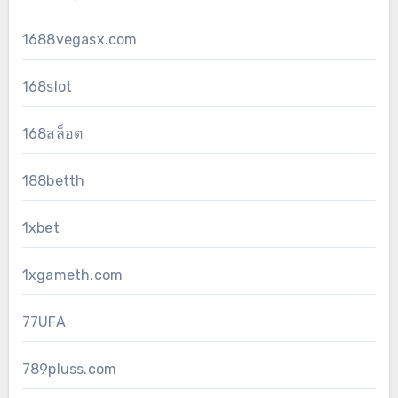
1688vegasx.com
168slot
168สล็อต
188betth
1xbet
1xgameth.com
77UFA
789pluss.com