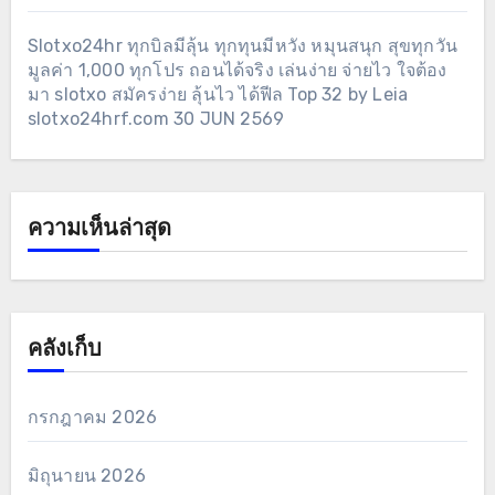
Slotxo24hr ทุกบิลมีลุ้น ทุกทุนมีหวัง หมุนสนุก สุขทุกวัน
มูลค่า 1,000 ทุกโปร ถอนได้จริง เล่นง่าย จ่ายไว ใจต้อง
มา slotxo สมัครง่าย ลุ้นไว ได้ฟีล Top 32 by Leia
slotxo24hrf.com 30 JUN 2569
ความเห็นล่าสุด
คลังเก็บ
กรกฎาคม 2026
มิถุนายน 2026