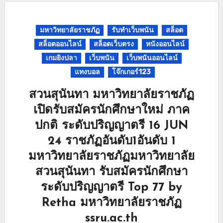
มหาวิทยาลัยราชภัฏ
รับทำเว็บพนัน
สล็อต
สล็อตออนไลน์
สล็อตเว็บตรง
หนังออนไลน์
เกมยิงปลา
เว็บพนัน
เว็บพนันออนไลน์
แทงบอล
โจ๊กเกอร์123
สวนสุนันทา มหาวิทยาลัยราชภัฏ
เปิดรับสมัครนักศึกษาใหม่ ภาค
ปกติ ระดับปริญญาตรี 16 JUN
24 ราชภัฏอันดับ1อันดับ 1
มหาวิทยาลัยราชภัฏมหาวิทยาลัย
สวนสุนันทา รับสมัครนักศึกษา
ระดับปริญญาตรี Top 77 by
Retha มหาวิทยาลัยราชภัฏ
ssru.ac.th