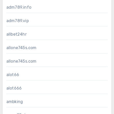
adm789.info
adm789.vip
allbet24hr
allone745s.com
allone745s.com
alot66
alot666
ambking