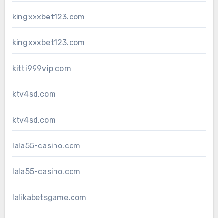
kingxxxbet123.com
kingxxxbet123.com
kitti999vip.com
ktv4sd.com
ktv4sd.com
lala55-casino.com
lala55-casino.com
lalikabetsgame.com