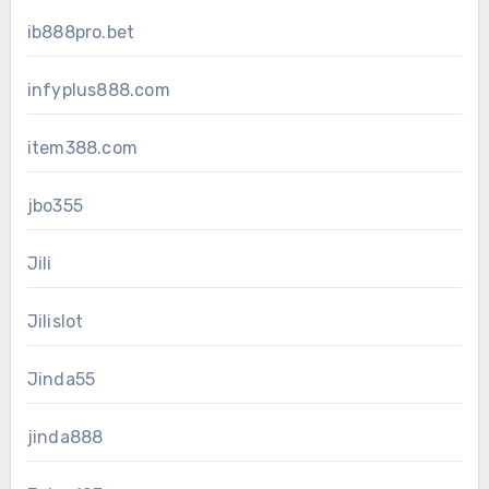
ib888pro.bet
infyplus888.com
item388.com
jbo355
Jili
Jilislot
Jinda55
jinda888