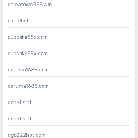
chinatown888.win
cloudbet
cupcake88x.com
cupcake88x.com
daruma1688.com
daruma1688.com
debet slot
debet slot
dgb222hot.com