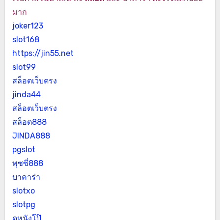
มาก
joker123
slot168
https://jin55.net
slot99
สล็อตเว็บตรง
jinda44
สล็อตเว็บตรง
สล็อต888
JINDA888
pgslot
พุซซี่888
บาคาร่า
slotxo
slotpg
ดูหนังโป๊