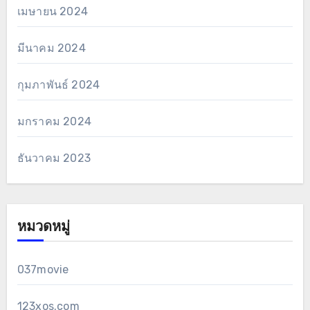
เมษายน 2024
มีนาคม 2024
กุมภาพันธ์ 2024
มกราคม 2024
ธันวาคม 2023
หมวดหมู่
037movie
123xos.com