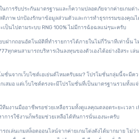
รับในการรับประกันมาตรฐานและก็ความปลอดภัยจากค่ายเกมต่า
สดิภาพ ปกป้องรักษาข้อมูลส่วนตัวและการทำธุรกรรมของคุณได้
จะเป็นไปตามระบบ RNG 100% ไม่มีการฉ้อฉลแน่ๆนะครับ
ากถอนอัตโนมัติที่ทำรายการได้ภายในไม่กี่วินาทีเท่านั้น ไม่ม
ต777ทุกคนสามารถบริหารเงินลงทุนของตัวเองได้อย่างอิสระ เล่น
รโมชั่นจากเว็บไซต์เอเย่นต์ไหมครับผม? โปรโมชั่นกลุ่มนี้จะมีค
กเสมอ แต่เว็บไซต์ตรงจะมีโปรโมชั่นที่เป็นมาตรฐานรวมทั้งแจ
มีทีมงานมืออาชีพรอช่วยเหลือรวมทั้งดูแลคุณตลอดระยะเวลา เพ
การใช้งานก็พร้อมช่วยเหลือได้ทันการนั่นเองนะครับ
มารถเล่นเกมสล็อตออนไลน์จากค่ายเกมโด่งดังได้มากมาย ไม่ว่า