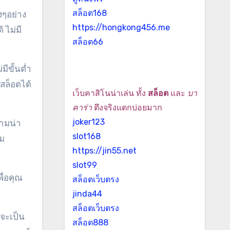
สล็อต168
งๆอย่าง
https://hongkong456.me
 ไม่มี
สล็อต66
ีขั้นต่ำ
สล็อตได้
เว็บคาสิโนน่าเล่น ทั้ง
สล็อต
และ
บา
คาร่า
ตึงจริงแตกบ่อยมาก
joker123
วามน่า
slot168
่ม
https://jin55.net
slot99
ื่อคุณ
สล็อตเว็บตรง
jinda44
สล็อตเว็บตรง
จะเป็น
สล็อต888