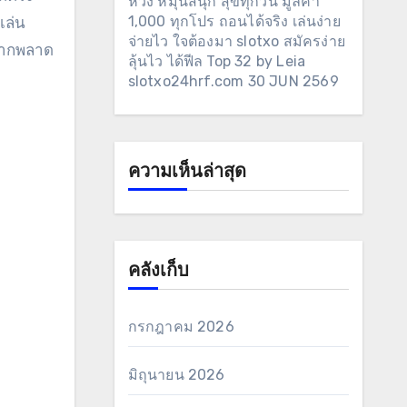
หวัง หมุนสนุก สุขทุกวัน มูลค่า
1,000 ทุกโปร ถอนได้จริง เล่นง่าย
เล่น
จ่ายไว ใจต้องมา slotxo สมัครง่าย
อยากพลาด
ลุ้นไว ได้ฟีล Top 32 by Leia
slotxo24hrf.com 30 JUN 2569
ความเห็นล่าสุด
คลังเก็บ
กรกฎาคม 2026
มิถุนายน 2026