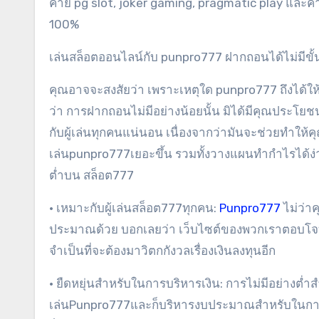
ค่าย pg slot, joker gaming, pragmatic play และค
100%
เล่นสล็อตออนไลน์กับ punpro777 ฝากถอนได้ไม่มีขั้
คุณอาจจะสงสัยว่า เพราะเหตุใด punpro777 ถึงได้ใ
ว่า การฝากถอนไม่มีอย่างน้อยนั้น มิได้มีคุณประโยชน
กับผู้เล่นทุกคนแน่นอน เนื่องจากว่ามันจะช่วยทำให้
เล่นpunpro777เยอะขึ้น รวมทั้งวางแผนทำกำไรได้ง่
ต่ำบน สล็อต777
• เหมาะกับผู้เล่นสล็อต777ทุกคน:
Punpro777
ไม่ว่า
ประมาณด้วย บอกเลยว่า เว็บไซต์ของพวกเราตอบโจทย์ไ
จำเป็นที่จะต้องมาวิตกกังวลเรื่องเงินลงทุนอีก
• ยืดหยุ่นสำหรับในการบริหารเงิน: การไม่มีอย่าง
เล่นPunpro777และก็บริหารงบประมาณสำหรับในการเล่