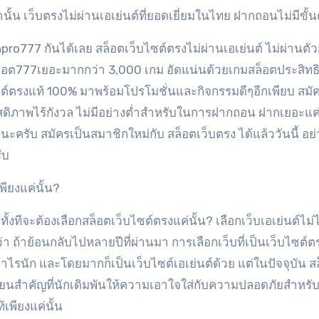
านั้น เว็บตรงไม่ผ่านเอเย่นต์ที่ยอดเยี่ยมในไทย ฝากถอนไม่มีขั้น
ro777 กันได้เลย สล็อตเว็บไซต์ตรงไม่ผ่านเอเย่นต์ ไม่ผ่านตั
ล็อต777เยอะมากกว่า 3,000 เกม อัดแน่นด้วยเกมสล็อตประสิทธ
ไซต์ตรงแท้ 100% มาพร้อมโปรโมชั่นและกิจกรรมดีๆอีกเพียบ สมั
ัสดิภาพไร้กังวล ไม่มีอย่างต่ำสำหรับในการฝากถอน ฝากเยอะแ
ะครับ สมัครเป็นสมาชิกใหม่กับ สล็อตเว็บตรง ได้แล้ววันนี้ อย
ับ
ียงแค่นั้น?
งทีจะต้องเลือกสล็อตเว็บไซต์ตรงแค่นั้น? เลือกเว็บเอเย่นต์ไม่
 ถ้าย้อนกลับไปหลายปีที่ผ่านมา การเลือกเว็บที่เป็นเว็บไซต์
่าไรนัก และโดยมากก็เป็นเว็บไซต์เอเย่นต์ด้วย แต่ในปัจจุบัน ส
่ยนสำคัญที่นักเดิมพันให้ความเอาใจใส่กับความปลอดภัยสำหรับ
้เพียงแค่นั้น