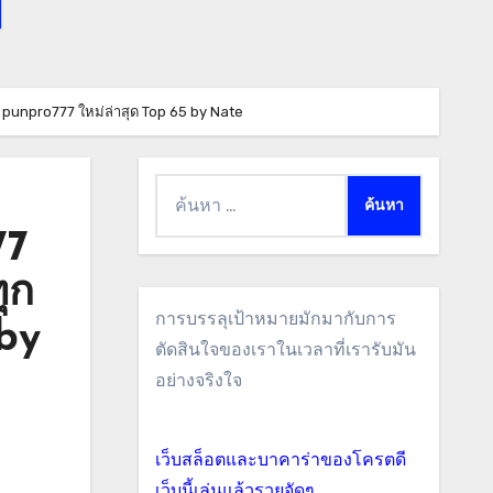
่ punpro777 ใหม่ล่าสุด Top 65 by Nate
ค้นหา
สำหรับ:
77
ุก
การบรรลุเป้าหมายมักมากับการ
 by
ตัดสินใจของเราในเวลาที่เรารับมัน
อย่างจริงใจ
เว็บสล็อตและบาคาร่าของโครตดี
เว็บนี้เล่นแล้วรวยจัดๆ