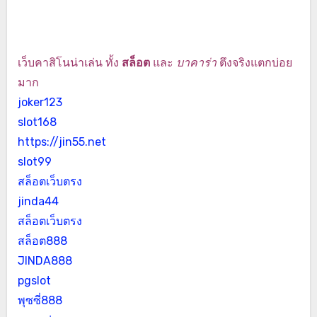
เว็บคาสิโนน่าเล่น ทั้ง
สล็อต
และ
บาคาร่า
ตึงจริงแตกบ่อย
มาก
joker123
slot168
https://jin55.net
slot99
สล็อตเว็บตรง
jinda44
สล็อตเว็บตรง
สล็อต888
JINDA888
pgslot
พุซซี่888