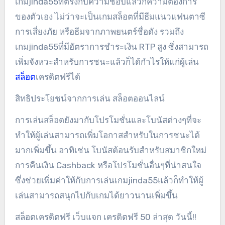
เกมjinda55ที่ตรงกับความชอบแล้วก็ความต้องการ
ของตัวเอง ไม่ว่าจะเป็นเกมสล็อตที่มีธีมแนวแฟนตาซี
การเสี่ยงภัย หรือธีมจากภาพยนตร์ชื่อดัง รวมถึง
เกมjinda55ที่มีอัตราการชำระเงิน RTP สูง ซึ่งสามารถ
เพิ่มจังหวะสำหรับการชนะแล้วก็ได้กำไรให้แก่ผู้เล่น
สล็อต
เครดิตฟรีได้
สิทธิประโยชน์จากการเล่น สล็อตออนไลน์
การเล่นสล็อตยังมากับโปรโมชั่นและโบนัสต่างๆที่จะ
ทำให้ผู้เล่นสามารถเพิ่มโอกาสสำหรับในการชนะได้
มากเพิ่มขึ้น อาทิเช่น โบนัสต้อนรับสำหรับสมาชิกใหม่
การคืนเงิน Cashback หรือโปรโมชั่นอื่นๆที่น่าสนใจ
ซึ่งช่วยเพิ่มค่าให้กับการเล่นเกมjinda55แล้วก็ทำให้ผู้
เล่นสามารถสนุกไปกับเกมได้ยาวนานเพิ่มขึ้น
สล็อตเครดิตฟรี เว็บแจก เครดิตฟรี 50 ล่าสุด วันนี้!!