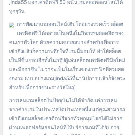
jinda55 แจกเครดิตฟรี 50 พนันเกมสล็อตออนไลน์ได้
ทุกๆวัน
การพัฒนาเกมออนไลน์เติบโตอย่างรวดเร็ว สล็อต
เครดิตฟรี ได้กลายเป็นหนึ่งในกิจกรรมยอดฮิตของ
คนเราทั่วโลก ด้วยความสบายสบายสำหรับเพื่อการ
เข้าถึงแล้วก็ความระทึกใจที่เกมนี้มอบให้ ทำให้สล็อต
เป็นที่ชื่นชอบอีกทั้งในกรุ๊ปผู้เล่นสล็อตเครดิตฟรีมือใหม่
และมืออาชีพ ไม่ว่าจะเป็นในเรื่องของกราฟิกที่สวยสด
งดงาม แบบอย่างเกมjinda55ที่นานัปการ แล้วก็จังหวะ
สำหรับเพื่อการชนะรางวัลใหญ่
การเล่นเกมสล็อตในปัจจุบันไม่ได้จำกัดแค่การเล่น
จากค่ายเกมในประเทศใดประเทศหนึ่ง แต่คุณสามารถ
เข้าถึงเกมสล็อตเครดิตฟรีจากทั่วทุกมุมโลกได้ไม่ยาก
ผ่านแพลตฟอร์มออนไลน์ที่ให้บริการเกมที่ได้รับการ