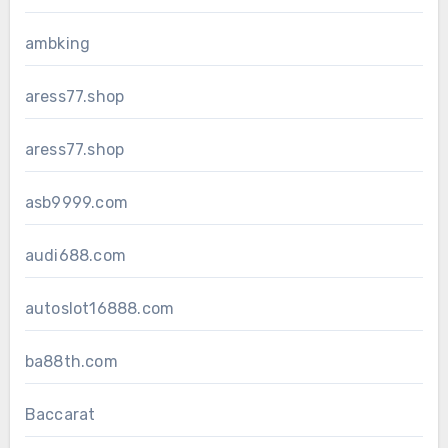
ambking
aress77.shop
aress77.shop
asb9999.com
audi688.com
autoslot16888.com
ba88th.com
Baccarat