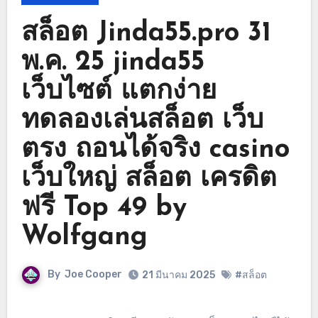
สล็อต Jinda55.pro 31
พ.ค. 25 jinda55
เว็บไซต์ แตกง่าย
ทดลองเล่นสล็อต เว็บ
ตรง ถอนได้จริง casino
เว็บใหญ่ สล็อต เครดิต
ฟรี Top 49 by
Wolfgang
By
Joe Cooper
21 มีนาคม 2025
#สล็อต