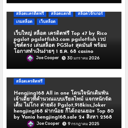
สล็อตเว็บตรง
สล็อตเว็บตรง 168
สล็อตเเครดิตฟรี
สล็อตแตกดี
สล็อตโจ๊กเกอร์
เกมสล็อต
เว็บสล็อต
เว็บใหญ่ สล็อต เครดิตฟรี Top 47 by Rico
pgslot pgslotfish3.com pgslotfish เวป
ไซต์ตรง เล่นสล็อต PGSlot สุดมันส์ พร้อม
โอกาสทำเงินง่ายๆ 1 ธ.ค. 68 casino
Joe Cooper
30 มกราคม 2026
สล็อตเครดิตฟรี
Hengjing168 All in one โดนใจนักเดิมพัน
เจ้าเดียวที่คำนวณแบบเรียลไทม์ แจกหนักจัด
เต็ม ไม่โกง ค่ายดัง Pgslot,918kiss,Joker
hengjing168 ฝากน้อย ก็ได้ถอนเยอะ Top 80
by Vania hengjing168.sale 24 สิงหา 2568
Joe Cooper
9 กรกฎาคม 2025