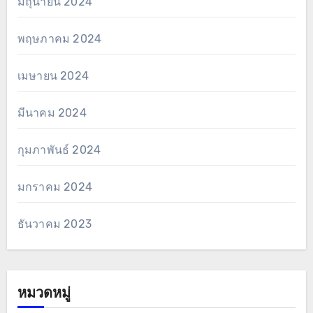
มิถุนายน 2024
พฤษภาคม 2024
เมษายน 2024
มีนาคม 2024
กุมภาพันธ์ 2024
มกราคม 2024
ธันวาคม 2023
หมวดหมู่