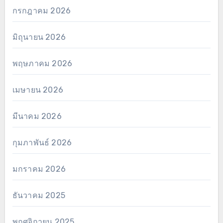
กรกฎาคม 2026
มิถุนายน 2026
พฤษภาคม 2026
เมษายน 2026
มีนาคม 2026
กุมภาพันธ์ 2026
มกราคม 2026
ธันวาคม 2025
พฤศจิกายน 2025