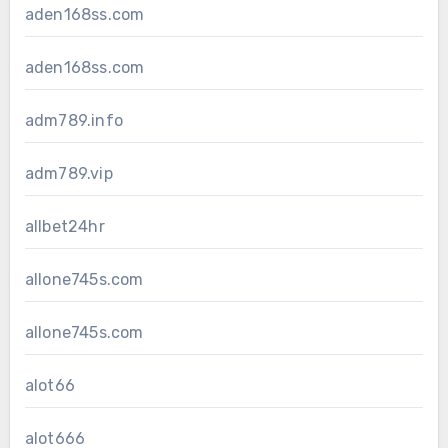
aden168ss.com
aden168ss.com
adm789.info
adm789.vip
allbet24hr
allone745s.com
allone745s.com
alot66
alot666