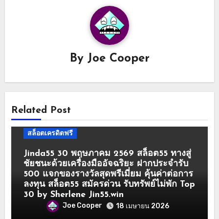
By
Joe Cooper
Related Post
สล็อตเครดิตฟรี
168สล็อต
lion123สล็อต
ทดลองเล่นสล็อต
Jinda55 30 พฤษภาคม 2569 สล็อต55 ทางสู่
ปั่นสล็อต
พีจีสล็อต
ฟลูสล็อตพีจี
รวมเกมสล็อต
ชัยชนะด้วยเครื่องมืออัจฉริยะ ฝากประจำรับ
500 แจกของรางวัลสุดพรีเมี่ยม คุ้นค่าต่อการ
สล็อต
สล็อต168
สล็อต456
สล็อต55
ลงทุน สล็อต55 สมัครด่วน รับทรัพย์ไม่พัก Top
สล็อต66
สล็อต777
สล็อต888
สล็อต918
30 by Sherlene Jin55.win
สล็อต918kiss
สล็อตpg
สล็อตxo
สล็อตพุซซี่
Joe Cooper
18 เมษายน 2026
สล็อตยูฟ่า
สล็อตออนไลน์
สล็อตเครดิตฟรี