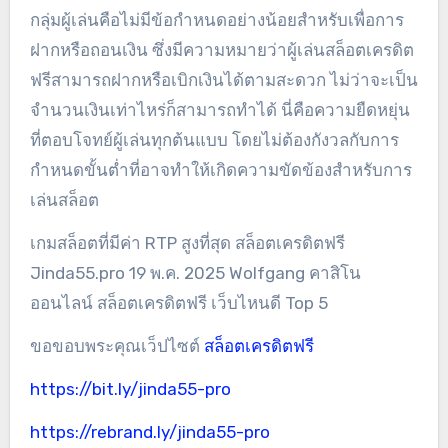
กลุ่มผู้เล่นคือไม่มีข้อกำหนดอย่างน้อยสำหรับเพื่อการ
ฝากหรือถอนเงิน ซึ่งมีความหมายว่าผู้เล่นสล็อตเครดิต
ฟรีสามารถฝากหรือเบิกเงินได้ตามสะดวก ไม่ว่าจะเป็น
จำนวนเงินเท่าไหร่ก็สามารถทำได้ นี่คือความยืดหยุ่น
ที่ตอบโจทย์ผู้เล่นทุกต้นแบบ โดยไม่ต้องกังวลกับการ
กำหนดขั้นต่ำที่อาจทำให้เกิดความขัดข้องสำหรับการ
เล่นสล็อต
เกมสล็อตที่มีค่า RTP สูงที่สุด สล็อตเครดิตฟรี
Jinda55.pro 19 พ.ค. 2025 Wolfgang คาสิโน
ออนไลน์ สล็อตเครดิตฟรี เว็บไหนดี Top 5
ขอขอบพระคุณเว็ปไซต์
สล็อตเครดิตฟรี
https://bit.ly/jinda55-pro
https://rebrand.ly/jinda55-pro