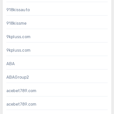
918kissauto
918kissme
9kpluss.com
9kpluss.com
ABA
ABAGroup2
acebet789.com
acebet789.com