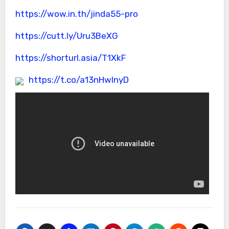
https://wow.in.th/jinda55-pro
https://cutt.ly/Uru3BeXG
https://shorturl.asia/T1XkF
https://t.co/a13nHwlnyD