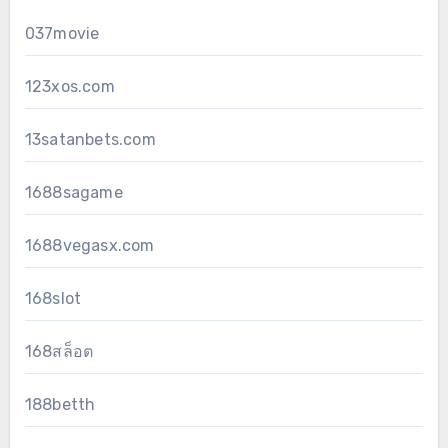
037movie
123xos.com
13satanbets.com
1688sagame
1688vegasx.com
168slot
168สล็อต
188betth