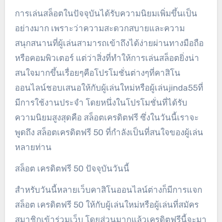
การเล่นสล็อตในปัจจุบันได้รับความนิยมเพิ่มขึ้นเป็น
อย่างมาก เพราะว่าความสะดวกสบายและความ
สนุกสนานที่ผู้เล่นสามารถเข้าถึงได้ง่ายผ่านทางมือถือ
หรือคอมพิวเตอร์ แต่ว่าสิ่งที่ทำให้การเล่นสล็อตยิ่งน่า
สนใจมากขึ้นเรื่อยๆคือโปรโมชั่นต่างๆที่คาสิโน
ออนไลน์ชอบเสนอให้กับผู้เล่นใหม่หรือผู้เล่นjinda55ที่
มีการใช้งานประจำ โดยหนึ่งในโปรโมชั่นที่ได้รับ
ความนิยมสูงสุดคือ สล็อตเครดิตฟรี ซึ่งในวันนี้เราจะ
พูดถึง สล็อตเครดิตฟรี 50 ที่กำลังเป็นที่สนใจของผู้เล่น
หลายท่าน
สล็อต เครดิตฟรี 50 ปัจจุบันวันนี้
สำหรับวันนี้หลายเว็บคาสิโนออนไลน์ต่างก็มีการแจก
สล็อต เครดิตฟรี 50 ให้กับผู้เล่นใหม่หรือผู้เล่นที่สมัคร
สมาชิกเข้าร่วมเว็บ โดยส่วนมากแล้วเครดิตฟรีนี้จะมา