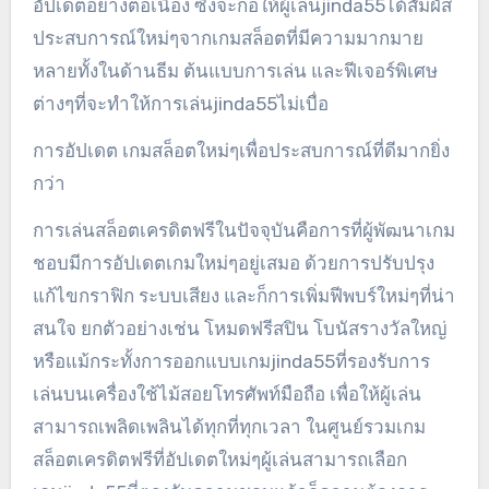
อัปเดตอย่างต่อเนื่อง ซึ่งจะก่อให้ผู้เล่นjinda55ได้สัมผัส
ประสบการณ์ใหม่ๆจากเกมสล็อตที่มีความมากมาย
หลายทั้งในด้านธีม ต้นแบบการเล่น และฟีเจอร์พิเศษ
ต่างๆที่จะทำให้การเล่นjinda55ไม่เบื่อ
การอัปเดต เกมสล็อตใหม่ๆเพื่อประสบการณ์ที่ดีมากยิ่ง
กว่า
การเล่นสล็อตเครดิตฟรีในปัจจุบันคือการที่ผู้พัฒนาเกม
ชอบมีการอัปเดตเกมใหม่ๆอยู่เสมอ ด้วยการปรับปรุง
แก้ไขกราฟิก ระบบเสียง และก็การเพิ่มฟีพบร์ใหม่ๆที่น่า
สนใจ ยกตัวอย่างเช่น โหมดฟรีสปิน โบนัสรางวัลใหญ่
หรือแม้กระทั้งการออกแบบเกมjinda55ที่รองรับการ
เล่นบนเครื่องใช้ไม้สอยโทรศัพท์มือถือ เพื่อให้ผู้เล่น
สามารถเพลิดเพลินได้ทุกที่ทุกเวลา ในศูนย์รวมเกม
สล็อตเครดิตฟรีที่อัปเดตใหม่ๆผู้เล่นสามารถเลือก