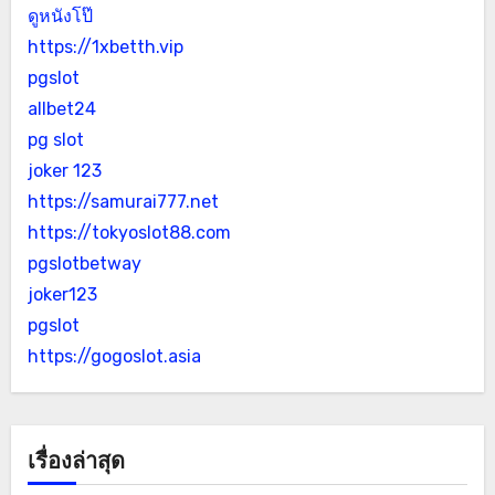
ดูหนังโป๊
https://1xbetth.vip
pgslot
allbet24
pg slot
joker 123
https://samurai777.net
https://tokyoslot88.com
pgslotbetway
joker123
pgslot
https://gogoslot.asia
เรื่องล่าสุด