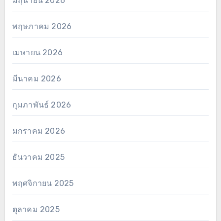
มิถุนายน 2026
พฤษภาคม 2026
เมษายน 2026
มีนาคม 2026
กุมภาพันธ์ 2026
มกราคม 2026
ธันวาคม 2025
พฤศจิกายน 2025
ตุลาคม 2025