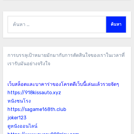
ค้นหา
สำหรับ:
การบรรลุเป้าหมายมักมากับการตัดสินใจของเราในเวลาที่
เรารับมันอย่างจริงใจ
เว็บสล็อตและบาคาร่าของโครตดีเว็บนี้เล่นแล้วรวยจัดๆ
https://918kissauto.xyz
หนังชนโรง
https://sagame168th.club
joker123
ดูหนังออนไลน์