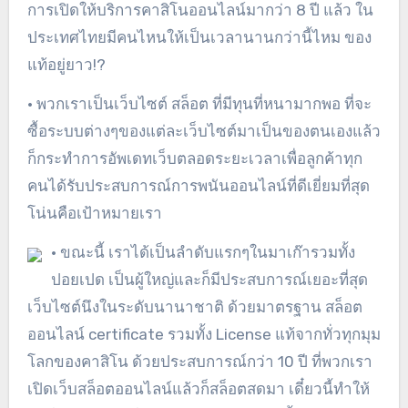
การเปิดให้บริการคาสิโนออนไลน์มากว่า 8 ปี แล้ว ใน
ประเทศไทยมีคนไหนให้เป็นเวลานานกว่านี้ไหม ของ
แท้อยู่ยาว!?
• พวกเราเป็นเว็บไซต์ สล็อต ที่มีทุนที่หนามากพอ ที่จะ
ซื้อระบบต่างๆของแต่ละเว็บไซต์มาเป็นของตนเองแล้ว
ก็กระทำการอัพเดทเว็บตลอดระยะเวลาเพื่อลูกค้าทุก
คนได้รับประสบการณ์การพนันออนไลน์ที่ดีเยี่ยมที่สุด
โน่นคือเป้าหมายเรา
• ขณะนี้ เราได้เป็นลำดับแรกๆในมาเก๊ารวมทั้ง
ปอยเปด เป็นผู้ใหญ่และก็มีประสบการณ์เยอะที่สุด
เว็บไซต์นึงในระดับนานาชาติ ด้วยมาตรฐาน สล็อต
ออนไลน์ certificate รวมทั้ง License แท้จากทั่วทุกมุม
โลกของคาสิโน ด้วยประสบการณ์กว่า 10 ปี ที่พวกเรา
เปิดเว็บสล็อตออนไลน์แล้วก็สล็อตสดมา เดี๋ยวนี้ทำให้