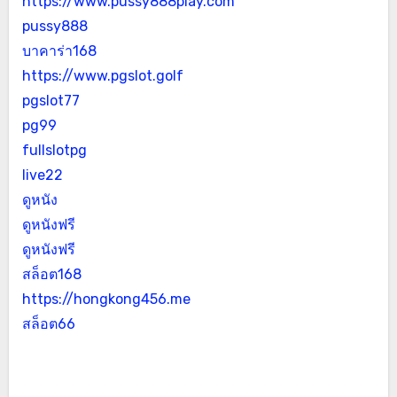
https://www.pussy888play.com
pussy888
บาคาร่า168
https://www.pgslot.golf
pgslot77
pg99
fullslotpg
live22
ดูหนัง
ดูหนังฟรี
ดูหนังฟรี
สล็อต168
https://hongkong456.me
สล็อต66