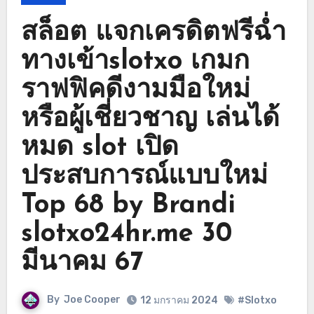
สล็อต แจกเครดิตฟรีฉ่ำ
ทางเข้าslotxo เกมก
ราฟฟิคดีงามมือใหม่
หรือผู้เชี่ยวชาญ เล่นได้
หมด slot เปิด
ประสบการณ์แบบใหม่
Top 68 by Brandi
slotxo24hr.me 30
มีนาคม 67
By
Joe Cooper
12 มกราคม 2024
#Slotxo