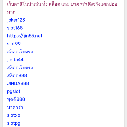
เว็บคาสิโนน่าเล่น ทั้ง
สล็อต
และ
บาคาร่า
ตึงจริงแตกบ่อย
มาก
joker123
slot168
https://jin55.net
slot99
สล็อตเว็บตรง
jinda44
สล็อตเว็บตรง
สล็อต888
JINDA888
pgslot
พุซซี่888
บาคาร่า
slotxo
slotpg