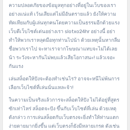
ความปลอดภัยของข้อมูลทุกอย่างที่อยู่ในเว็บของเรา
อย่างแน่แท้ เว้นเสียแต่ไม่มีอันตรายแล้ว ยังให้ความ
ทัดเทียมกับผู้เล่นทุกคนโดยความเป็นธรรมอีกด้วยแรง
เว็บดีเว็บไซต์เด่นอย่างเรา slotxo24hr อย่างนี้ อย่า
ทำให้พวกเราหลุดมือทุกท่านไปน้า ด้วยเหตุนั้นหากลืม
ชื่อพวกเราไป จะหาเราจากโฆษณาแทบจะไม่ได้เลย
น้า ระวังจะหากันไม่พบแล้วเสียโอกาสนะ! แล้วเจอะ
กันแรง
เล่นสล็อตให้ปังจะต้องทำเช่นไร? อาจจะหนีไม่พ้นการ
เลือกเว็บไซต์ที่เล่นนั่นแหละจ้า!
ในความเป็นจริงแล้วการจะสล็อตให้ปัง ไม่ได้อยู่ที่สูตร
ซักเท่าไหร่ สล็อตจะปัง ขึ้นกับเว็บไซต์ที่เล่น ด้วยเหตุ
ดังกล่าว การเล่นสล็อตกับเว็บตรงจะยิ่งทำให้ท่านแตก
ง่ายดายมากยิ่งขึ้น แต่เว็บตรงก็ยังมีหลายเกรด ดังเช่น