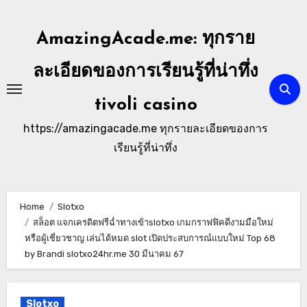
Skip
to
AmazingAcade.me: ทุกราย
content
ละเอียดของการเรียนรู้ที่น่าทึ่ง
tivoli casino
https://amazingacade.me ทุกรายละเอียดของการ
เรียนรู้ที่น่าทึ่ง
Home
Slotxo
สล็อต แจกเครดิตฟรีฉ่ำทางเข้าslotxo เกมกราฟฟิคดีงามมือใหม่
หรือผู้เชี่ยวชาญ เล่นได้หมด slot เปิดประสบการณ์แบบใหม่ Top 68
by Brandi slotxo24hr.me 30 มีนาคม 67
Slotxo