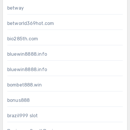
betway
betworld369hot.com
bio285th.com
bluewin8888.info
bluewin8888.info
bombet888.win
bonus888
brazil999 slot