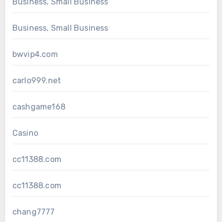
Business, Small Business
Business, Small Business
bwvip4.com
carlo999.net
cashgame168
Casino
cc11388.com
cc11388.com
chang7777