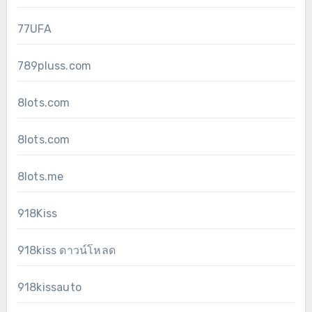
77UFA
789pluss.com
8lots.com
8lots.com
8lots.me
918Kiss
918kiss ดาวน์โหลด
918kissauto