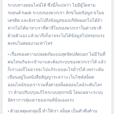
ระบบทางออนไลน์ได้ ซึ่งนี่ก็แปลว่า ไม่มีผู้ใดสาม
รถยนต์ hack ระบบของพวกเรา ลักขโมยข้อมูล ขโมย
เครดิต และยังรวมไปถึงข้อมูลของบริษัทออกไปได้ถ้า
หากไม่ได้มาหาเราที่คาสิโนของพวกเราในต่างชาติ
ด้วยตัวเอง แล้วมาถึงก็อาจจะไม่ได้ข้อมูลไปหรอกแรง
คงจบไม่ค่อยงามเท่าไหร่
• เรื่องของความปลอดภัยแบบสุดจัดปลัดบอก ไม่มีวันที่
คนไหนกันจะเข้ามาแตะต้องระบบของพวกเราได้ แล้ว
ก็เราเองก็ไม่อาจจะไปแก้ระบบอะไรมั่วๆได้ เพราะมัน
เขียนอยู่ในหนังสือสัญญาระหว่าง เว็บไซต์สล็อต
ออนไลน์ของเรารวมทั้งค่ายสล็อตออนไลน์ระดับโลก
ว่า ห้ามปรับปรุงแก้ไขระบบทุกกรณี โดยเฉพาะระบบ
อัตราการสุ่มเดาของเกมส์นั่นเองแรง
• ด้วยเหตุผลกลุ่มนี้ ทำให้เรา สล็อต เป็นตัวตึงด้าน