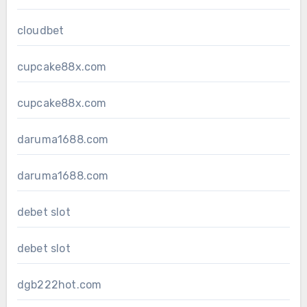
cloudbet
cupcake88x.com
cupcake88x.com
daruma1688.com
daruma1688.com
debet slot
debet slot
dgb222hot.com