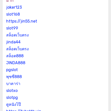
มาก
joker123
slot168
https://jin55.net
slot99
สล็อตเว็บตรง
jinda44
สล็อตเว็บตรง
สล็อต888
JINDA888
pgslot
พุซซี่888
บาคาร่า
slotxo
slotpg
ดูหนังโป๊