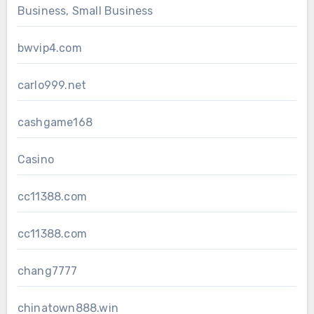
Business, Small Business
bwvip4.com
carlo999.net
cashgame168
Casino
cc11388.com
cc11388.com
chang7777
chinatown888.win