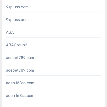
9kpluss.com
9kpluss.com
ABA
ABAGroup2
acebet789.com
acebet789.com
aden168ss.com
aden168ss.com