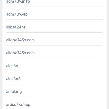
adm789.info
adm789.vip
allbet24hr
allone745s.com
allone745s.com
alot66
alot666
ambking
aress77.shop