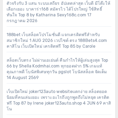
ตัวจริงรับ 3 แสน ระบบเสถียร อัปเดตล่าสุด เว็บดี มีโต๊ะให้
เลือกเยอะ บาคาร่า168 สมัครไว ได้โปรใหญ่ ใช้สิทธิ์
ทันใจ Top 8 by Katharina Sexy168c.com 17
กรกฎาคม 2026
188bet เว็บสล็อตโปรโมชั่นดี แจกเครดิตฟรีสำหรับ
สมาชิกใหม่ 1 AUG 2026 เวปไซต์ ตรง 188Bets4.com
คาสิโน เว็บเปิดใหม่ เครดิตฟรี Top 85 by Carole
สล็อตเว็บตรง ไม่ผ่านเอเย่นต์ คืนกำไรให้ผู้เล่นสูงสุด Top
66 by Shella Kodmhai.com ทุกยอดฝาก 5% เกมแท้
คุณภาพดี โบนัสพิเศษทุกวัน pgslot โบนัสสล็อต จัดเต็ม
14 August 2569
เว็บเปิดใหม่ joker123auto websiteแตกง่าย สล็อตยอด
นิยมที่คนเล่นเยอะ เพราะอะไรถึงถูกพูดถึงไม่หยุด เครดิต
ฟรี Top 87 by Irene joker123auto.shop 4 JUN 69 คาสิ
โน