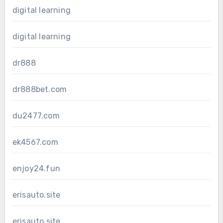
digital learning
digital learning
dr888
dr888bet.com
du2477.com
ek4567.com
enjoy24.fun
erisauto.site
erisauto.site