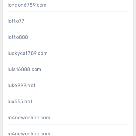
london6789.com
lotto77
lotto888
luckycat789.com
luis16888.com
luke999.net
lux555.net
m4newonline.com
m4newonline.com