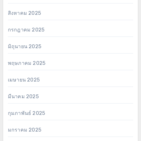
สิงหาคม 2025
กรกฎาคม 2025
มิถุนายน 2025
พฤษภาคม 2025
เมษายน 2025
มีนาคม 2025
กุมภาพันธ์ 2025
มกราคม 2025