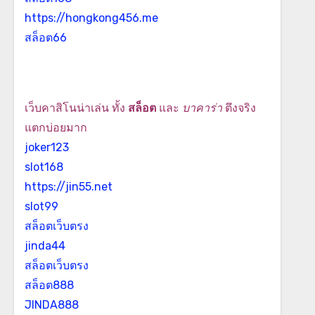
https://hongkong456.me
สล็อต66
เว็บคาสิโนน่าเล่น ทั้ง
สล็อต
และ
บาคาร่า
ตึงจริง
แตกบ่อยมาก
joker123
slot168
https://jin55.net
slot99
สล็อตเว็บตรง
jinda44
สล็อตเว็บตรง
สล็อต888
JINDA888