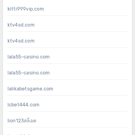
kitti999vip.com
ktv4sd.com
ktv4sd.com
lala55-casino.com
lala55-casino.com
lalikabetsgame.com
lcbet444.com
lion123สล็อต