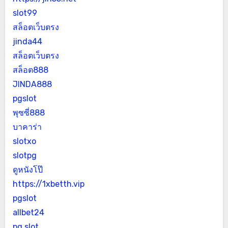
slot99
สล็อตเว็บตรง
jinda44
สล็อตเว็บตรง
สล็อต888
JINDA888
pgslot
พุซซี่888
บาคาร่า
slotxo
slotpg
ดูหนังโป๊
https://1xbetth.vip
pgslot
allbet24
pg slot