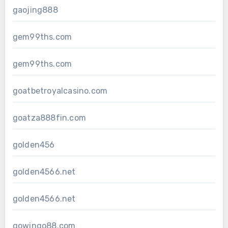
gaojing888
gem99ths.com
gem99ths.com
goatbetroyalcasino.com
goatza888fin.com
golden456
golden4566.net
golden4566.net
gowingo88.com