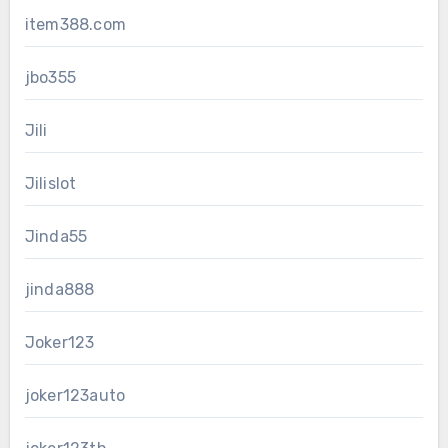
item388.com
jbo355
Jili
Jilislot
Jinda55
jinda888
Joker123
joker123auto