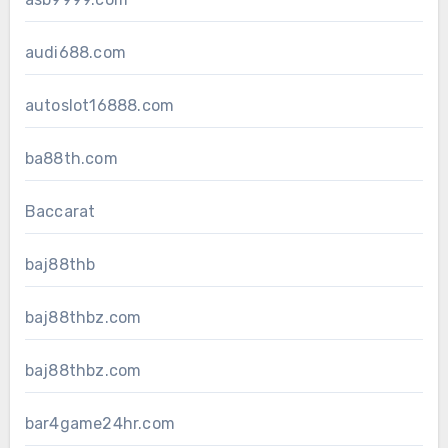
audi688.com
autoslot16888.com
ba88th.com
Baccarat
baj88thb
baj88thbz.com
baj88thbz.com
bar4game24hr.com