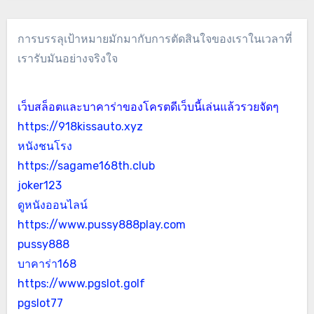
การบรรลุเป้าหมายมักมากับการตัดสินใจของเราในเวลาที่
เรารับมันอย่างจริงใจ
เว็บสล็อตและบาคาร่าของโครตดีเว็บนี้เล่นแล้วรวยจัดๆ
https://918kissauto.xyz
หนังชนโรง
https://sagame168th.club
joker123
ดูหนังออนไลน์
https://www.pussy888play.com
pussy888
บาคาร่า168
https://www.pgslot.golf
pgslot77