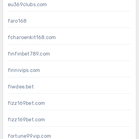
eu369clubs.com
faro168
fcharoenkit168.com
finfinbet789.com
finnivips.com
fiwdee.bet
fizz169bet.com
fizz169bet.com
fortune99vip.com