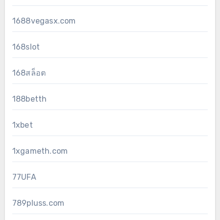
1688vegasx.com
168slot
168สล็อต
188betth
1xbet
1xgameth.com
77UFA
789pluss.com