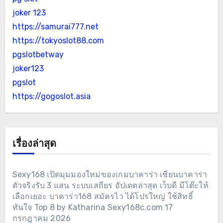
joker 123
https://samurai777.net
https://tokyoslot88.com
pgslotbetway
joker123
pgslot
https://gogoslot.asia
เรื่องล่าสุด
Sexy168 เปิดมุมมองใหม่ของเกมบาคาร่า เซียนบาคาร่า
ตัวจริงรับ 3 แสน ระบบเสถียร อัปเดตล่าสุด เว็บดี มีโต๊ะให้
เลือกเยอะ บาคาร่า168 สมัครไว ได้โปรใหญ่ ใช้สิทธิ์
ทันใจ Top 8 by Katharina Sexy168c.com 17
กรกฎาคม 2026