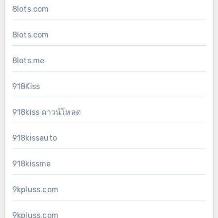
8lots.com
8lots.com
8lots.me
918Kiss
918kiss ดาวน์โหลด
918kissauto
918kissme
9kpluss.com
9kpluss.com