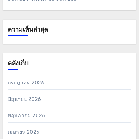
ความเห็นล่าสุด
คลังเก็บ
กรกฎาคม 2026
มิถุนายน 2026
พฤษภาคม 2026
เมษายน 2026