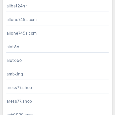
allbet24hr
allone745s.com
allone745s.com
alot66
alot666
ambking
aress77.shop
aress77.shop
asb9999.com