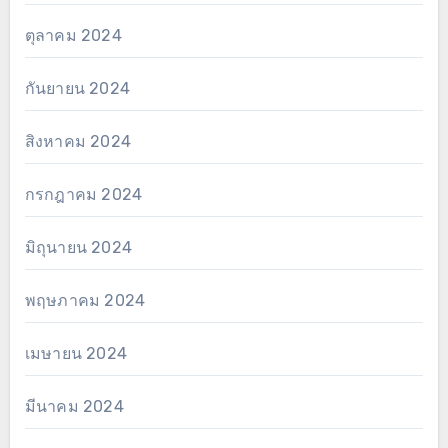
ตุลาคม 2024
กันยายน 2024
สิงหาคม 2024
กรกฎาคม 2024
มิถุนายน 2024
พฤษภาคม 2024
เมษายน 2024
มีนาคม 2024