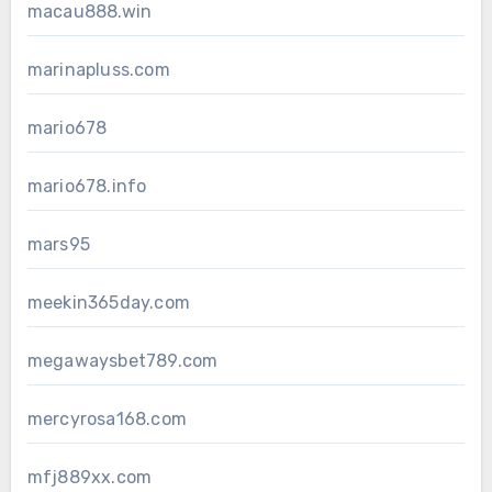
macau888.win
marinapluss.com
mario678
mario678.info
mars95
meekin365day.com
megawaysbet789.com
mercyrosa168.com
mfj889xx.com