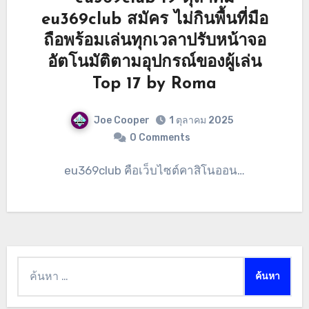
eu369club สมัคร ไม่กินพื้นที่มือ
ถือพร้อมเล่นทุกเวลาปรับหน้าจอ
อัตโนมัติตามอุปกรณ์ของผู้เล่น
Top 17 by Roma
Joe Cooper
1 ตุลาคม 2025
0 Comments
eu369club คือเว็บไซต์คาสิโนออน…
ค้นหา
สำหรับ: