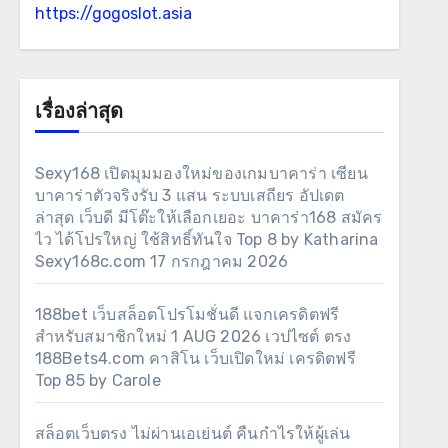
https://gogoslot.asia
เรื่องล่าสุด
Sexy168 เปิดมุมมองใหม่ของเกมบาคาร่า เซียน
บาคาร่าตัวจริงรับ 3 แสน ระบบเสถียร อัปเดต
ล่าสุด เว็บดี มีโต๊ะให้เลือกเยอะ บาคาร่า168 สมัคร
ไว ได้โปรใหญ่ ใช้สิทธิ์ทันใจ Top 8 by Katharina
Sexy168c.com 17 กรกฎาคม 2026
188bet เว็บสล็อตโปรโมชั่นดี แจกเครดิตฟรี
สำหรับสมาชิกใหม่ 1 AUG 2026 เวปไซต์ ตรง
188Bets4.com คาสิโน เว็บเปิดใหม่ เครดิตฟรี
Top 85 by Carole
สล็อตเว็บตรง ไม่ผ่านเอเย่นต์ คืนกำไรให้ผู้เล่น