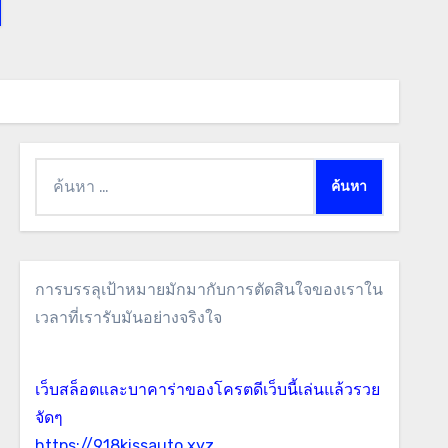
ค้นหา
สำหรับ:
การบรรลุเป้าหมายมักมากับการตัดสินใจของเราใน
เวลาที่เรารับมันอย่างจริงใจ
เว็บสล็อตและบาคาร่าของโครตดีเว็บนี้เล่นแล้วรวย
จัดๆ
https://918kissauto.xyz