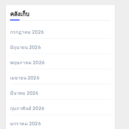
คลังเก็บ
กรกฎาคม 2026
มิถุนายน 2026
พฤษภาคม 2026
เมษายน 2026
มีนาคม 2026
กุมภาพันธ์ 2026
มกราคม 2026