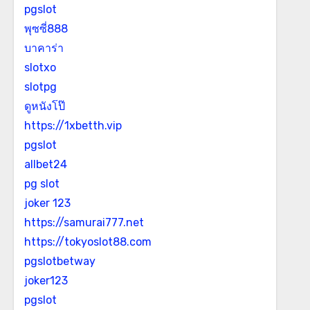
pgslot
พุซซี่888
บาคาร่า
slotxo
slotpg
ดูหนังโป๊
https://1xbetth.vip
pgslot
allbet24
pg slot
joker 123
https://samurai777.net
https://tokyoslot88.com
pgslotbetway
joker123
pgslot