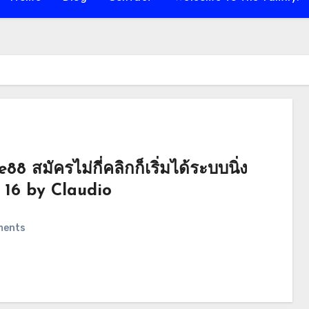
 สมัครไม่กี่คลิกก็เริ่มได้ระบบนิ่ง
p 16 by Claudio
ments