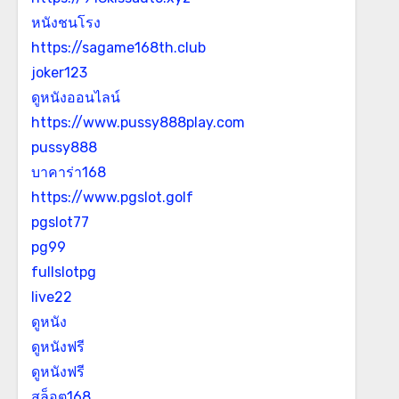
หนังชนโรง
https://sagame168th.club
joker123
ดูหนังออนไลน์
https://www.pussy888play.com
pussy888
บาคาร่า168
https://www.pgslot.golf
pgslot77
pg99
fullslotpg
live22
ดูหนัง
ดูหนังฟรี
ดูหนังฟรี
สล็อต168