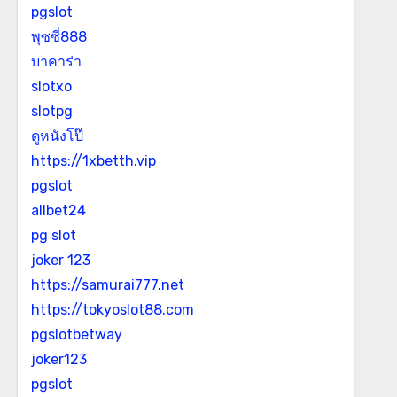
pgslot
พุซซี่888
บาคาร่า
slotxo
slotpg
ดูหนังโป๊
https://1xbetth.vip
pgslot
allbet24
pg slot
joker 123
https://samurai777.net
https://tokyoslot88.com
pgslotbetway
joker123
pgslot