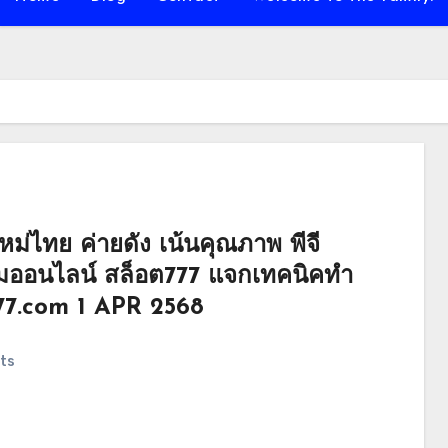
หม่ไทย ค่ายดัง เน้นคุณภาพ พีจี
กมออนไลน์ สล็อต777 แจกเทคนิคทำ
77.com 1 APR 2568
ts