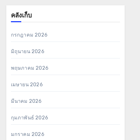
คลังเก็บ
กรกฎาคม 2026
มิถุนายน 2026
พฤษภาคม 2026
เมษายน 2026
มีนาคม 2026
กุมภาพันธ์ 2026
มกราคม 2026