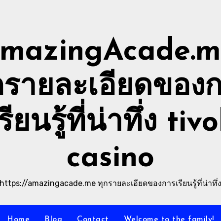
mazingAcade.m
กรายละเอียดของ
รียนรู้ที่น่าทึ่ง tivo
casino
https://amazingacade.me ทุกรายละเอียดของการเรียนรู้ที่น่าทึ่
Home
Blog
Contact
Welcome to the family!