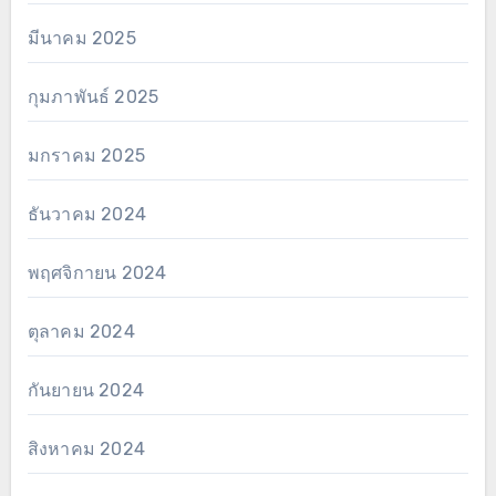
มีนาคม 2025
กุมภาพันธ์ 2025
มกราคม 2025
ธันวาคม 2024
พฤศจิกายน 2024
ตุลาคม 2024
กันยายน 2024
สิงหาคม 2024