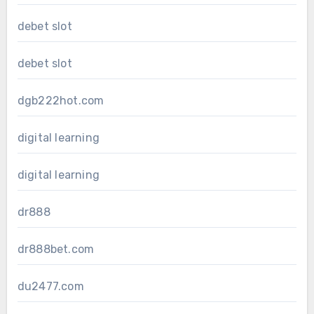
debet slot
debet slot
dgb222hot.com
digital learning
digital learning
dr888
dr888bet.com
du2477.com