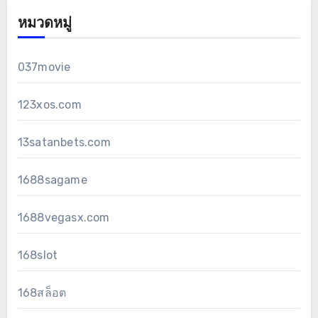
หมวดหมู่
037movie
123xos.com
13satanbets.com
1688sagame
1688vegasx.com
168slot
168สล็อต