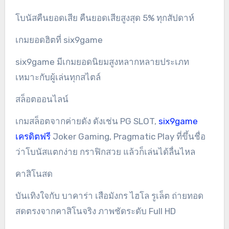
โบนัสคืนยอดเสีย คืนยอดเสียสูงสุด 5% ทุกสัปดาห์
เกมยอดฮิตที่ six9game
six9game มีเกมยอดนิยมสูงหลากหลายประเภท
เหมาะกับผู้เล่นทุกสไตล์
สล็อตออนไลน์
เกมสล็อตจากค่ายดัง ดังเช่น PG SLOT,
six9game
เครดิตฟรี
Joker Gaming, Pragmatic Play ที่ขึ้นชื่อ
ว่าโบนัสแตกง่าย กราฟิกสวย แล้วก็เล่นได้ลื่นไหล
คาสิโนสด
บันเทิงใจกับ บาคาร่า เสือมังกร ไฮโล รูเล็ต ถ่ายทอด
สดตรงจากคาสิโนจริง ภาพชัดระดับ Full HD