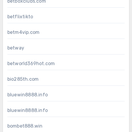
betboxclubs.com
betflixtikto
betm4vip.com
betway
betworld369hot.com
bio285th.com
bluewin8888.info
bluewin8888.info
bombet888.win