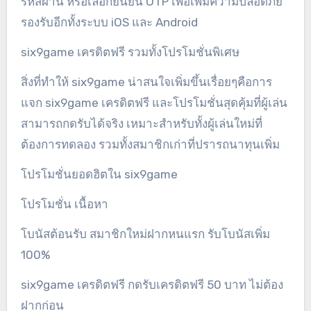
รหัสผ่าน หรือเลือกยืนยัน OTP เพื่อเพิ่มความปลอดภัย
รองรับอีกทั้งระบบ iOS และ Android
six9game เครดิตฟรี รวมทั้งโปรโมชั่นพิเศษ
สิ่งที่ทำให้ six9game น่าสนใจเพิ่มขึ้นเรื่อยๆคือการ
แจก six9game เครดิตฟรี และโปรโมชั่นสุดคุ้มที่ผู้เล่น
สามารถกดรับได้จริง เหมาะสำหรับทั้งผู้เล่นใหม่ที่
ต้องการทดลอง รวมทั้งสมาชิกเก่าที่ปรารถนาทุนเพิ่ม
โปรโมชั่นยอดฮิตใน six9game
โปรโมชั่น เนื้อหา
โบนัสต้อนรับ สมาชิกใหม่ฝากหนแรก รับโบนัสเพิ่ม
100%
six9game เครดิตฟรี กดรับเครดิตฟรี 50 บาท ไม่ต้อง
ฝากก่อน