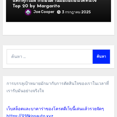
แตกทุกไม้ฝากถอนผ่านมือถือถอนได้ทันใจ
Top 20 by Margarito
Joe Cooper
3 กรกฎาคม 2025
ค้นหา
สำหรับ:
การบรรลุเป้าหมายมักมากับการตัดสินใจของเราในเวลาที่
เรารับมันอย่างจริงใจ
เว็บสล็อตและบาคาร่าของโครตดีเว็บนี้เล่นแล้วรวยจัดๆ
https://918kissauto.xyz