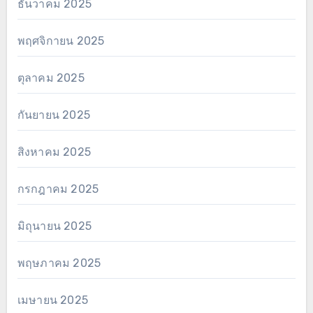
ธันวาคม 2025
พฤศจิกายน 2025
ตุลาคม 2025
กันยายน 2025
สิงหาคม 2025
กรกฎาคม 2025
มิถุนายน 2025
พฤษภาคม 2025
เมษายน 2025