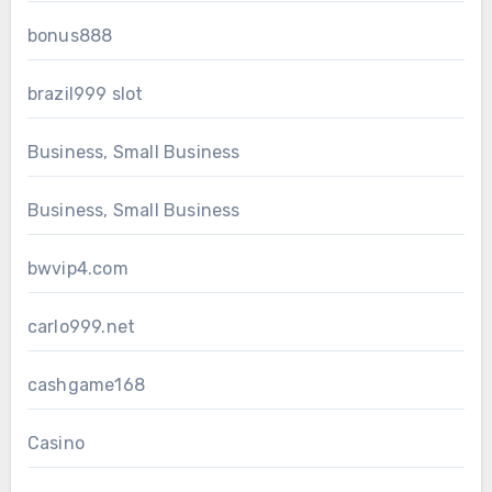
bonus888
brazil999 slot
Business, Small Business
Business, Small Business
bwvip4.com
carlo999.net
cashgame168
Casino