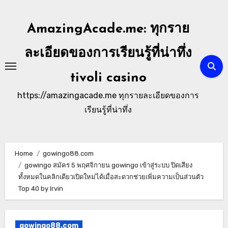
Skip
to
AmazingAcade.me: ทุกราย
content
ละเอียดของการเรียนรู้ที่น่าทึ่ง
tivoli casino
https://amazingacade.me ทุกรายละเอียดของการ
เรียนรู้ที่น่าทึ่ง
Home
gowingo88.com
gowingo สมัคร 5 พฤศจิกายน gowingo เข้าสู่ระบบ ปิดเสียง
ทั้งหมดในคลิกเดียวเปิดใหม่ได้เมื่อสะดวกช่วยเพิ่มความเป็นส่วนตัว
Top 40 by Irvin
gowingo88.com