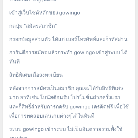
เข้าสู่เว็บไซต์หลักของ gowingo
กดปุ่ม “สมัครสมาชิก”
กรอกข้อมูลส่วนตัว ได้แก่ เบอร์โทรศัพท์และก็รหัสผ่าน
การันตีการสมัคร แล้วกระทำ gowingo เข้าสู่ระบบ ได้
ทันที
สิทธิพิเศษเมื่อลงทะเบียน
หลังจากการสมัครเป็นสมาชิก คุณจะได้รับสิทธิพิเศษ
มาก อาทิเช่น โบนัสต้อนรับ โปรโมชั่นฝากครั้งแรก
และก็สิทธิ์สำหรับการกดรับ gowingo เครดิตฟรี เพื่อใช้
เพื่อการทดสอบเล่นเกมต่างๆได้ในทันที
ระบบ gowingo เข้าระบบ ไม่เป็นอันตรายรวมทั้งใช้