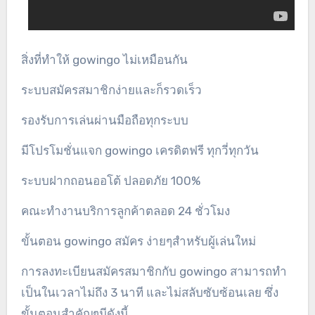
สิ่งที่ทำให้ gowingo ไม่เหมือนกัน
ระบบสมัครสมาชิกง่ายและก็รวดเร็ว
รองรับการเล่นผ่านมือถือทุกระบบ
มีโปรโมชั่นแจก gowingo เครดิตฟรี ทุกวี่ทุกวัน
ระบบฝากถอนออโต้ ปลอดภัย 100%
คณะทำงานบริการลูกค้าตลอด 24 ชั่วโมง
ขั้นตอน gowingo สมัคร ง่ายๆสำหรับผู้เล่นใหม่
การลงทะเบียนสมัครสมาชิกกับ gowingo สามารถทำ
เป็นในเวลาไม่ถึง 3 นาที และไม่สลับซับซ้อนเลย ซึ่ง
ขั้นตอนสำคัญๆมีดังนี้