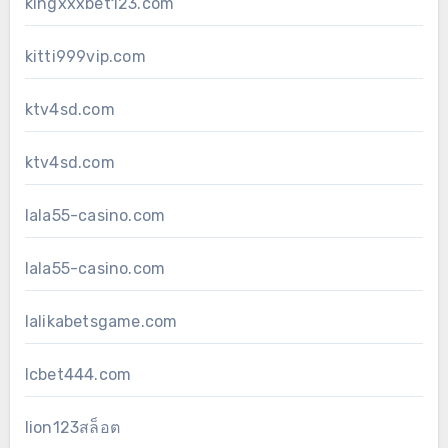
kingxxxbet123.com
kitti999vip.com
ktv4sd.com
ktv4sd.com
lala55-casino.com
lala55-casino.com
lalikabetsgame.com
lcbet444.com
lion123สล็อต