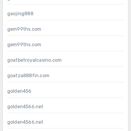
gaojing888
gem99ths.com
gem99ths.com
goatbetroyalcasino.com
goatza888fin.com
golden456
golden4566.net
golden4566.net