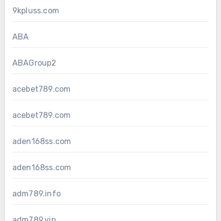
9kpluss.com
ABA
ABAGroup2
acebet789.com
acebet789.com
aden168ss.com
aden168ss.com
adm789.info
adm789.vip