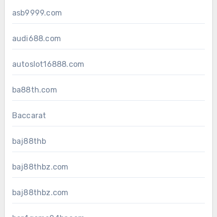
asb9999.com
audi688.com
autoslot16888.com
ba88th.com
Baccarat
baj88thb
baj88thbz.com
baj88thbz.com