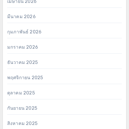
เมษายน 2026
มีนาคม 2026
กุมภาพันธ์ 2026
มกราคม 2026
ธันวาคม 2025
พฤศจิกายน 2025
ตุลาคม 2025
กันยายน 2025
สิงหาคม 2025