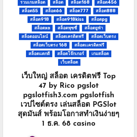
รวมเกมสล็อต
สล็อต
สล็อต168
สล็อต456
สล็อต55
สล็อต66
สล็อต777
สล็อต888
สล็อต918
สล็อต918kiss
สล็อตpg
สล็อตxo
สล็อตพุซซี่
สล็อตยูฟ่า
สล็อตออนไลน์
สล็อตเครดิตฟรี
สล็อตเว็บตรง
สล็อตเว็บตรง 168
สล็อตเเครดิตฟรี
สล็อตแตกดี
สล็อตโจ๊กเกอร์
เกมสล็อต
เว็บสล็อต
เว็บใหญ่ สล็อต เครดิตฟรี Top
47 by Rico pgslot
pgslotfish3.com pgslotfish
เวปไซต์ตรง เล่นสล็อต PGSlot
สุดมันส์ พร้อมโอกาสทำเงินง่ายๆ
1 ธ.ค. 68 casino