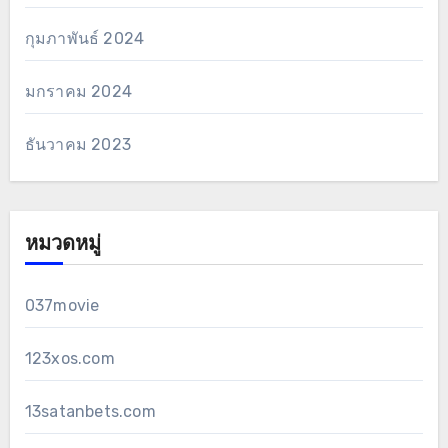
กุมภาพันธ์ 2024
มกราคม 2024
ธันวาคม 2023
หมวดหมู่
037movie
123xos.com
13satanbets.com