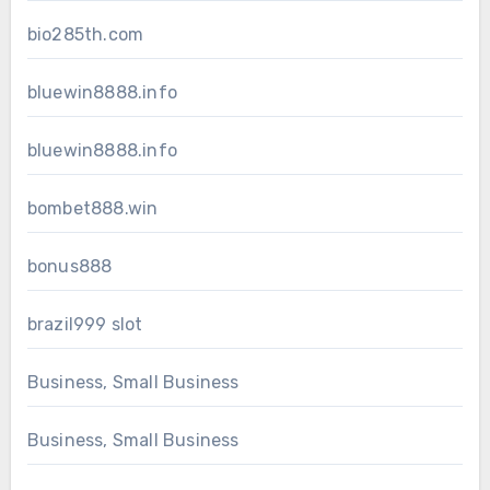
bio285th.com
bluewin8888.info
bluewin8888.info
bombet888.win
bonus888
brazil999 slot
Business, Small Business
Business, Small Business