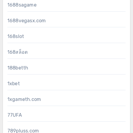
1688sagame
1688vegasx.com
168slot
168สล็อต
188betth
1xbet
1xgameth.com
77UFA
789pluss.com