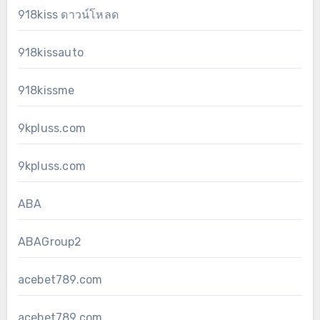
918kiss ดาวน์โหลด
918kissauto
918kissme
9kpluss.com
9kpluss.com
ABA
ABAGroup2
acebet789.com
acebet789.com