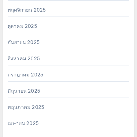
พฤศจิกายน 2025
ตุลาคม 2025
กันยายน 2025
สิงหาคม 2025
กรกฎาคม 2025
มิถุนายน 2025
พฤษภาคม 2025
เมษายน 2025