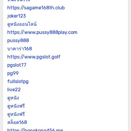
https://sagame168th.club
joker123
ดูหนังออนไลน์
https://www.pussy888play.com
pussy888
บาคาร่า168
https://www.pgslot.golf
pgslot77
pg99
fullslotpg
live22
ดูหนัง
ดูหนังฟรี
ดูหนังฟรี
สล็อต168
https://hongkong456.me