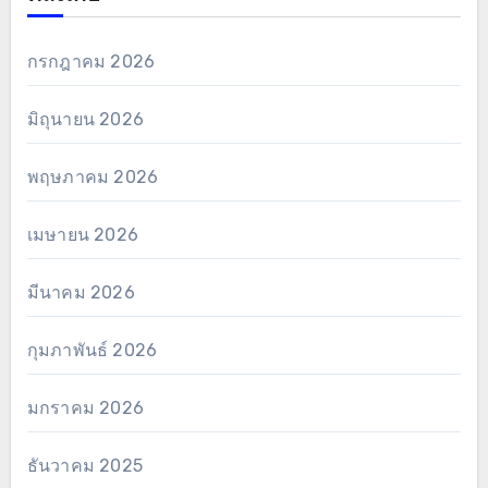
กรกฎาคม 2026
มิถุนายน 2026
พฤษภาคม 2026
เมษายน 2026
มีนาคม 2026
กุมภาพันธ์ 2026
มกราคม 2026
ธันวาคม 2025