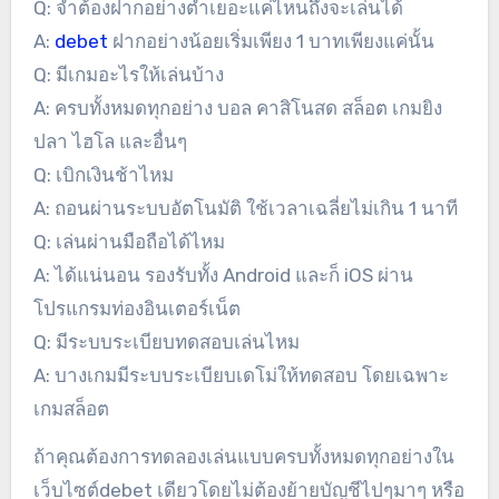
Q: จำต้องฝากอย่างต่ำเยอะแค่ไหนถึงจะเล่นได้
A:
debet
ฝากอย่างน้อยเริ่มเพียง 1 บาทเพียงแค่นั้น
Q: มีเกมอะไรให้เล่นบ้าง
A: ครบทั้งหมดทุกอย่าง บอล คาสิโนสด สล็อต เกมยิง
ปลา ไฮโล และอื่นๆ
Q: เบิกเงินช้าไหม
A: ถอนผ่านระบบอัตโนมัติ ใช้เวลาเฉลี่ยไม่เกิน 1 นาที
Q: เล่นผ่านมือถือได้ไหม
A: ได้แน่นอน รองรับทั้ง Android และก็ iOS ผ่าน
โปรแกรมท่องอินเตอร์เน็ต
Q: มีระบบระเบียบทดสอบเล่นไหม
A: บางเกมมีระบบระเบียบเดโม่ให้ทดสอบ โดยเฉพาะ
เกมสล็อต
ถ้าคุณต้องการทดลองเล่นแบบครบทั้งหมดทุกอย่างใน
เว็บไซต์debet เดียวโดยไม่ต้องย้ายบัญชีไปๆมาๆ หรือ