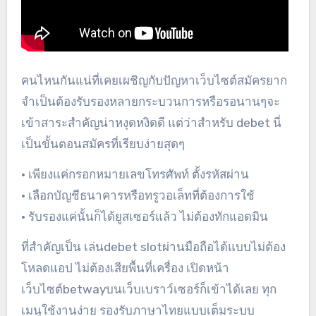
คนไหนกันแน่ที่เคยเผชิญกับปัญหาเว็บไซต์สมัครยาก
จำเป็นต้องรับรองหลายกระบวนการหรือรอนานๆจะ
เข้าสาระสำคัญน่าหงุดหงิดดี แต่ว่าสำหรับ debet นี่
เป็นขั้นตอนสมัครที่เรียบง่ายสุดๆ
• เพียงแค่กรอกหมายเลขโทรศัพท์ ตั้งรหัสผ่าน
• เลือกบัญชีธนาคารหรือทรูวอเล็ทที่ต้องการใช้
• รับรองแค่นั้นก็ได้ยูสเซอร์แล้ว ไม่ต้องทักแอดมิน
ที่สำคัญเป็น เล่นdebet slotผ่านมือถือได้แบบไม่ต้อง
โหลดแอป ไม่ต้องเสียพื้นที่เครื่อง เปิดหน้า
เว็บไซต์betwayบนเว็บเบราว์เซอร์ก็เข้าได้เลย ทุก
เมนูใช้งานง่าย รองรับภาษาไทยแบบเต็มระบบ