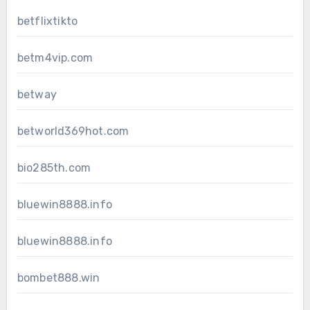
betflixtikto
betm4vip.com
betway
betworld369hot.com
bio285th.com
bluewin8888.info
bluewin8888.info
bombet888.win