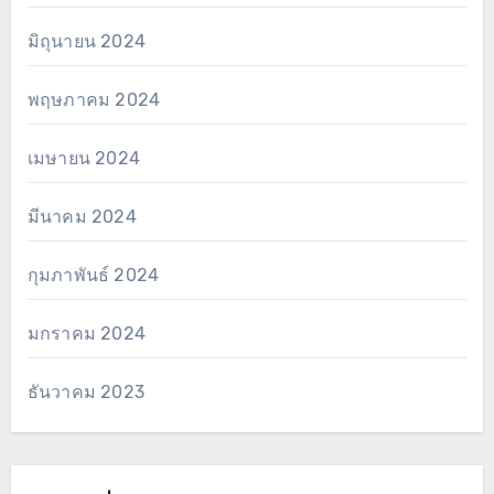
มิถุนายน 2024
พฤษภาคม 2024
เมษายน 2024
มีนาคม 2024
กุมภาพันธ์ 2024
มกราคม 2024
ธันวาคม 2023