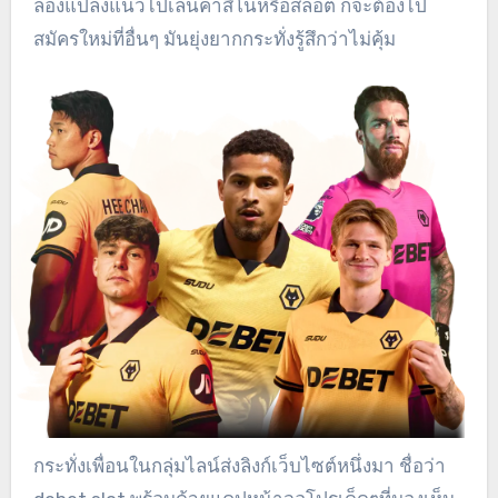
ลองแปลงแนวไปเล่นคาสิโนหรือสล็อต ก็จะต้องไป
สมัครใหม่ที่อื่นๆ มันยุ่งยากกระทั่งรู้สึกว่าไม่คุ้ม
กระทั่งเพื่อนในกลุ่มไลน์ส่งลิงก์เว็บไซต์หนึ่งมา ชื่อว่า