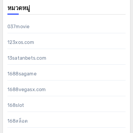
หมวดหมู่
037movie
123xos.com
13satanbets.com
1688sagame
1688vegasx.com
168slot
168สล็อต