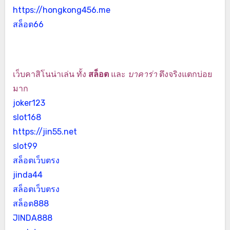
https://hongkong456.me
สล็อต66
เว็บคาสิโนน่าเล่น ทั้ง
สล็อต
และ
บาคาร่า
ตึงจริงแตกบ่อย
มาก
joker123
slot168
https://jin55.net
slot99
สล็อตเว็บตรง
jinda44
สล็อตเว็บตรง
สล็อต888
JINDA888