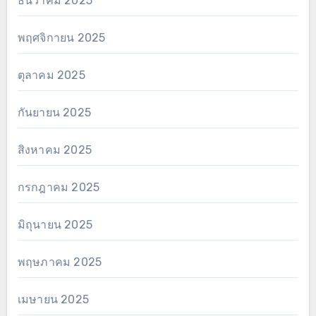
ธันวาคม 2025
พฤศจิกายน 2025
ตุลาคม 2025
กันยายน 2025
สิงหาคม 2025
กรกฎาคม 2025
มิถุนายน 2025
พฤษภาคม 2025
เมษายน 2025