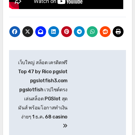
แนะแนว
เว็บใหญ่ สล็อต เครดิตฟรี
เรื่อง
Top 47 by Rico pgslot
pgslotfish3.com
pgslotfish เวปไซต์ตรง
เล่นสล็อต PGSlot สุด
มันส์ พร้อมโอกาสทำเงิน
ง่ายๆ 1 ธ.ค. 68 casino