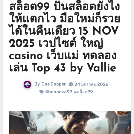
สล็อต99 ปั่นสล็อตยังไง
ให้แตกไว มือใหม่ก็รวย
ได้ในคืนเดียว 15 NOV
2025 เวปไซต์ ใหญ่
casino เว็บแม่ ทดลอง
เล่น Top 43 by Vallie
By
Joe Cooper
24 มกราคม 2026
#bonanza99
,
#สล็อต99