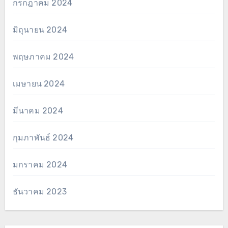
กรกฎาคม 2024
มิถุนายน 2024
พฤษภาคม 2024
เมษายน 2024
มีนาคม 2024
กุมภาพันธ์ 2024
มกราคม 2024
ธันวาคม 2023