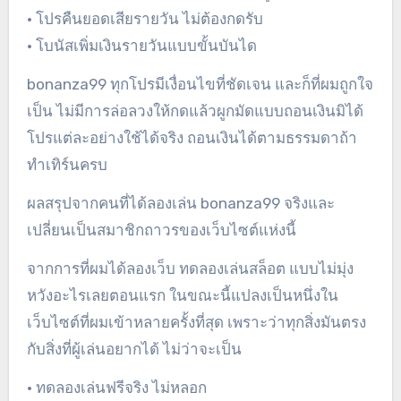
• โปรคืนยอดเสียรายวัน ไม่ต้องกดรับ
• โบนัสเพิ่มเงินรายวันแบบขั้นบันได
bonanza99 ทุกโปรมีเงื่อนไขที่ชัดเจน และก็ที่ผมถูกใจ
เป็น ไม่มีการล่อลวงให้กดแล้วผูกมัดแบบถอนเงินมิได้
โปรแต่ละอย่างใช้ได้จริง ถอนเงินได้ตามธรรมดาถ้า
ทำเทิร์นครบ
ผลสรุปจากคนที่ได้ลองเล่น bonanza99 จริงและ
เปลี่ยนเป็นสมาชิกถาวรของเว็บไซต์แห่งนี้
จากการที่ผมได้ลองเว็บ ทดลองเล่นสล็อต แบบไม่มุ่ง
หวังอะไรเลยตอนแรก ในขณะนี้แปลงเป็นหนึ่งใน
เว็บไซต์ที่ผมเข้าหลายครั้งที่สุด เพราะว่าทุกสิ่งมันตรง
กับสิ่งที่ผู้เล่นอยากได้ ไม่ว่าจะเป็น
• ทดลองเล่นฟรีจริง ไม่หลอก