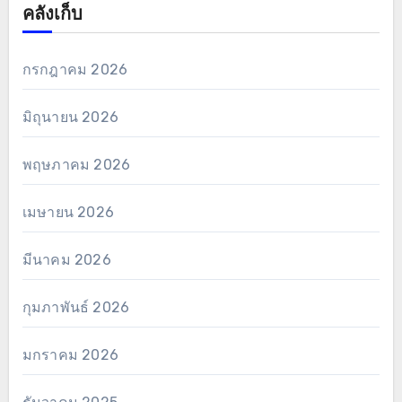
คลังเก็บ
กรกฎาคม 2026
มิถุนายน 2026
พฤษภาคม 2026
เมษายน 2026
มีนาคม 2026
กุมภาพันธ์ 2026
มกราคม 2026