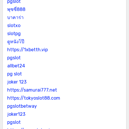
pgslot
พุซซี่888
บาคาร่า
slotxo
slotpg
ดูหนังโป๊
https://1xbetth.vip
pgslot
allbet24
pg slot
joker 123
https://samurai777.net
https://tokyoslot88.com
pgslotbetway
joker123
pgslot