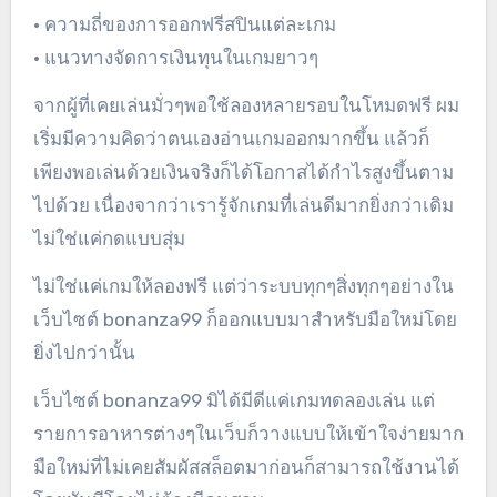
• ความถี่ของการออกฟรีสปินแต่ละเกม
• แนวทางจัดการเงินทุนในเกมยาวๆ
จากผู้ที่เคยเล่นมั่วๆพอใช้ลองหลายรอบในโหมดฟรี ผม
เริ่มมีความคิดว่าตนเองอ่านเกมออกมากขึ้น แล้วก็
เพียงพอเล่นด้วยเงินจริงก็ได้โอกาสได้กำไรสูงขึ้นตาม
ไปด้วย เนื่องจากว่าเรารู้จักเกมที่เล่นดีมากยิ่งกว่าเดิม
ไม่ใช่แค่กดแบบสุ่ม
ไม่ใช่แค่เกมให้ลองฟรี แต่ว่าระบบทุกๆสิ่งทุกๆอย่างใน
เว็บไซต์ bonanza99 ก็ออกแบบมาสำหรับมือใหม่โดย
ยิ่งไปกว่านั้น
เว็บไซต์ bonanza99 มิได้มีดีแค่เกมทดลองเล่น แต่
รายการอาหารต่างๆในเว็บก็วางแบบให้เข้าใจง่ายมาก
มือใหม่ที่ไม่เคยสัมผัสสล็อตมาก่อนก็สามารถใช้งานได้