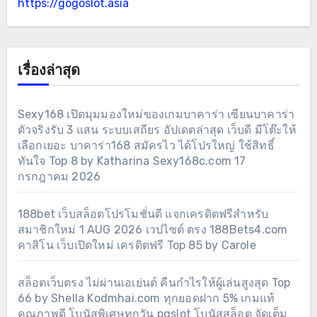
https://gogoslot.asia
เรื่องล่าสุด
Sexy168 เปิดมุมมองใหม่ของเกมบาคาร่า เซียนบาคาร่า
ตัวจริงรับ 3 แสน ระบบเสถียร อัปเดตล่าสุด เว็บดี มีโต๊ะให้
เลือกเยอะ บาคาร่า168 สมัครไว ได้โปรใหญ่ ใช้สิทธิ์
ทันใจ Top 8 by Katharina Sexy168c.com 17
กรกฎาคม 2026
188bet เว็บสล็อตโปรโมชั่นดี แจกเครดิตฟรีสำหรับ
สมาชิกใหม่ 1 AUG 2026 เวปไซต์ ตรง 188Bets4.com
คาสิโน เว็บเปิดใหม่ เครดิตฟรี Top 85 by Carole
สล็อตเว็บตรง ไม่ผ่านเอเย่นต์ คืนกำไรให้ผู้เล่นสูงสุด Top
66 by Shella Kodmhai.com ทุกยอดฝาก 5% เกมแท้
คุณภาพดี โบนัสพิเศษทุกวัน pgslot โบนัสสล็อต จัดเต็ม