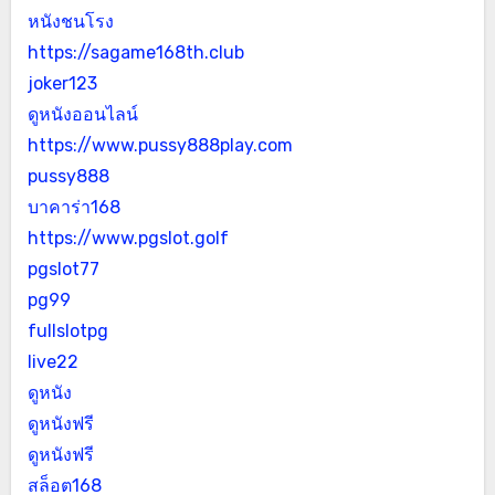
หนังชนโรง
https://sagame168th.club
joker123
ดูหนังออนไลน์
https://www.pussy888play.com
pussy888
บาคาร่า168
https://www.pgslot.golf
pgslot77
pg99
fullslotpg
live22
ดูหนัง
ดูหนังฟรี
ดูหนังฟรี
สล็อต168