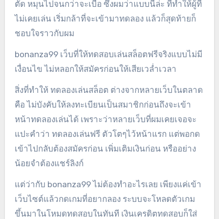
ตัด หมุนไปจนกว่าจะเบื่อ ซึ่งผมว่าแบบนี้ล่ะ ที่ทำให้ผู้ที่
ไม่เคยเล่น เริ่มกล้าที่จะเข้ามาทดลอง แล้วก็สุดท้ายก็
ชอบใจราวกับผม
bonanza99 เว็บที่ให้ทดสอบเล่นสล็อตฟรีจริงแบบไม่มี
เงื่อนไข ไม่หลอกให้สมัครก่อนให้เสียเวล่ำเวลา
สิ่งที่ทำให้ ทดลองเล่นสล็อต ต่างจากหลายเว็บในตลาด
คือ ไม่บังคับให้ลงทะเบียนเป็นสมาชิกก่อนถึงจะเข้า
หน้าทดลองเล่นได้ เพราะว่าหลายเว็บที่ผมเคยเจอจะ
แปะคำว่า ทดลองเล่นฟรี ตัวโตๆไว้หน้าแรก แต่พอกด
เข้าไปกลับต้องสมัครก่อน เพิ่มเติมเงินก่อน หรืออย่าง
น้อยจำต้องแชร์ลิงก์
แต่ว่ากับ bonanza99 ไม่ต้องทำอะไรเลย เพียงแค่เข้า
เว็บไซต์แล้วกดเกมที่อยากลอง ระบบจะโหลดตัวเกม
ขึ้นมาในโหมดทดสอบในทันที เงินเครดิตทดสอบก็ใส่