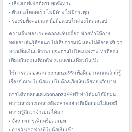
• เสียงเอฟเฟกต์ครบทุกจังหวะ
• ตัวเกมโหลดเร็ว ไม่มีค้าง ไม่มีกระตุก
• รองรับทั้งคอมและมือถือแบบไม่ต้องโหลดแอป
ความลื่นของเกมทดลองเล่นสล็อต ช่วยทำให้การ
ทดลองเล่นรู้สึกสนุก ไม่เสียอารมณ์ และไม่ต้องสงสัยว่า
หากเพิ่มเงินแล้วระบบจะต่างไปไหม เพราะเท่าที่ลอง
เทียบกับตอนเติมจริง ระบบเช่นเดียวกันเป๊ะ
ใช้การทดลองเล่น bonanza99 เพื่อฝึกอ่านเกมแล้วก็รู้
เรื่องจังหวะโบนัสแบบไม่ต้องเสียเงินเสียทองสักบาท
การได้ทดลองเล่นbonanza99ฟรี ทำให้ผมได้ฝึกฝน
ความสามารถหลายสิ่งหลายอย่างที่เมื่อก่อนไม่เคยมี
ความรู้สึกว่าจำเป็น ได้แก่
• จังหวะการเพิ่มหรือลดเบท
• การสังเกตช่วงที่โบนัสเริ่มเข้า