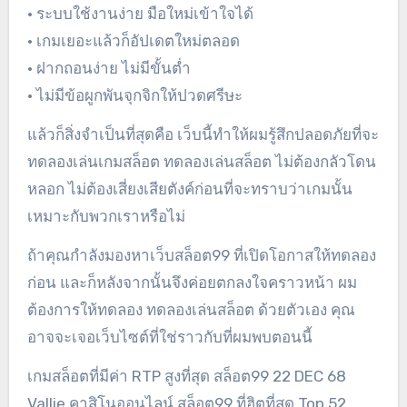
• ระบบใช้งานง่าย มือใหม่เข้าใจได้
• เกมเยอะแล้วก็อัปเดตใหม่ตลอด
• ฝากถอนง่าย ไม่มีขั้นต่ำ
• ไม่มีข้อผูกพันจุกจิกให้ปวดศรีษะ
แล้วก็สิ่งจำเป็นที่สุดคือ เว็บนี้ทำให้ผมรู้สึกปลอดภัยที่จะ
ทดลองเล่นเกมสล็อต ทดลองเล่นสล็อต ไม่ต้องกลัวโดน
หลอก ไม่ต้องเสี่ยงเสียตังค์ก่อนที่จะทราบว่าเกมนั้น
เหมาะกับพวกเราหรือไม่
ถ้าคุณกำลังมองหาเว็บสล็อต99 ที่เปิดโอกาสให้ทดลอง
ก่อน และก็หลังจากนั้นจึงค่อยตกลงใจคราวหน้า ผม
ต้องการให้ทดลอง ทดลองเล่นสล็อต ด้วยตัวเอง คุณ
อาจจะเจอเว็บไซต์ที่ใช่ราวกับที่ผมพบตอนนี้
เกมสล็อตที่มีค่า RTP สูงที่สุด สล็อต99 22 DEC 68
Vallie คาสิโนออนไลน์ สล็อต99 ที่ฮิตที่สุด Top 52