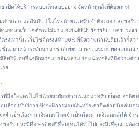
ทย เปิดให้บริการแบบเต็มแบบอย่าง จัดหนักทุกสิ่งที่ต้องการ!
ไม่ผ่านเอเย่นต์อันดับ 1 ในไทยด้วยนะครับ จำต้องบอกเลยขอรับ
ำลังมองหาเว็บไซต์ตรงไม่ผ่านเอเย่นต์ที่มีบริการดีแบบครบวงจร 
รงเท่านั้น เว็บไซต์ตรงแท้ 100% ที่มีความน่านับถือแล้วก็คว
มชั้นแนวหน้าระดับนานาชาติเพียบ มาพร้อมระบบทดสอบเล่น 
สิทธิพิเศษอื่นๆอีกมากมายล้นหลาม จัดหนักทุกสิ่งที่มีความต้อ
เลย!
น
นาที่มือใหม่คนไม่ใช่น้อยสงสัยอย่างแน่นอนขอรับ สล็อตเครดิตฟ
ณเลือกใช้บริการ ซึ่งจะมีการมอบเงินหรือเครดิตสำหรับเล่นเกม
อาจจะจำเป็นต้องฝากเงินก่อนไหมจำเป็นต้องฝากเงินก่อนก็ได้ จ
รับ และนี่คือเครดิตฟรีที่พบเห็นได้ทั่วไปและสิ่งที่คุณจะต้อ