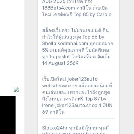
AUG 2026 เวปไซต์ ตรง
188Bets4.com คาสิโน เว็บเปิด
ใหม่ เครดิตฟรี Top 85 by Carole
สล็อตเว็บตรง ไม่ผ่านเอเย่นต์ คืน
กำไรให้ผู้เล่นสูงสุด Top 66 by
Shella Kodmhai.com ทุกยอดฝาก
5% เกมแท้คุณภาพดี โบนัสพิเศษ
ทุกวัน pgslot โบนัสสล็อต จัดเต็ม
14 August 2569
เว็บเปิดใหม่ joker123auto
websiteแตกง่าย สล็อตยอดนิยมที่
คนเล่นเยอะ เพราะอะไรถึงถูกพูด
ถึงไม่หยุด เครดิตฟรี Top 87 by
Irene joker123auto.shop 4 JUN
69 คาสิโน
Slotxo24hr ทุกบิลมีลุ้น ทุกทุนมี