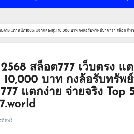
็บตรง แตกหนัก100% แจกกล่องสุ่ม 10,000 บาท กงล้อรับทรัพย์บาคาร่า สล็อต กีฬ
 2568 สล็อต777 เว็บตรง แ
 10,000 บาท กงล้อรับทรัพย
ต777 แตกง่าย จ่ายจริง Top 
7.world
รดิตฟรี