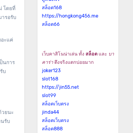
สล็อต168
 โดยที่
https://hongkong456.me
มารอรับ
สล็อต66
ยอะแค่
เว็บคาสิโนน่าเล่น ทั้ง
สล็อต
และ
บา
เป็นการ
คาร่า
ตึงจริงแตกบ่อยมาก
joker123
รับ
slot168
https://jin55.net
slot99
สล็อตเว็บตรง
ด้วยนะ
jinda44
สล็อตเว็บตรง
อนรับ
สล็อต888