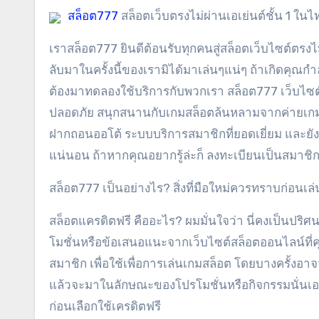
สล็อต777
สล็อตเว็บตรงไม่ผ่านเอเย่นต์ชั้น 1 ในไ
เราสล็อต777 ยินดีต้อนรับทุกคนสู่สล็อตเว็บไซต์ตรง
ลับมาในครั้งนี้ของเรามิได้มาเล่นๆแน่ๆ ถ้าเกิดคุณก
ต้องมาทดลองใช้บริการกับพวกเรา สล็อต777 เว็บไซต์ต
ปลอดภัย สนุกสนานกับเกมสล็อตล้นหลามจากค่ายเก
ฝากถอนออโต้ ระบบบริการสมาชิกที่ยอดเยี่ยม และยังมี
แน่นอน ถ้าหากคุณอยากรู้ล่ะก็ ลงทะเบียนเป็นสมาชิก
สล็อต777 เป็นอย่างไร? สิ่งที่มือใหม่ควรทราบก่อนเล่
สล็อตแครดิตฟรี คืออะไร? ผมมั่นใจว่า นี่คงเป็นปริศ
โมชั่นหรือข้อเสนอแนะจากเว็บไซต์สล็อตออนไลน์ที่คุ
สมาชิก เพื่อใช้เพื่อการเล่นเกมสล็อต โดยบางครั้ง
แล้วจะมาในลักษณะของโปรโมชั่นหรือกิจกรรมนั่นเองขอ
ก่อนเลือกใช้เครดิตฟรี