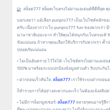
สล็อต777 สล็อตเว็บตรงไม่ผ่านเอเย่นต์ที่ดีที่สุ
บอกเลยว่า แม้เลือก punpro777 เป็นเว็บไซต์หลักของคุ
ครับ เนื่องจากว่าเว็บ punpro777 fun ของพวกเรา มี
นานาชาติเยอะมาก ทำให้คุณได้สนุกกับเว็บตรงแท้ 10
ข้อแน่นอน ถ้าหากคุณเลือกใช้บริการกับพวกเรา ค้ำป
ปลอดภัยแน่นอน
• ไม่เป็นอันตราย ไว้ใจได้: เว็บไซต์ตรงไม่ผ่านเอเย
100% มาพร้อมระบบปกป้องข้อมูลส่วนตัว รับประกันได
• ฝากถอนเร็วทันใจ:
สล็อต777
เราใช้ระบบฝากถอนออ
ก็ทำรายการได้อย่างสะดวกและเร็ว ไม่ต้องแจ้งสลิปผ
• ไม่มีการล็อกยูสเซอร์:
สล็อต777
หลายๆคนอาจรู้สึกว่
ที่ชนะบ่อยๆแน่นอน บอกเลยว่า ไม่มีจริงแน่นอนนะครั