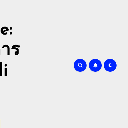
e:
การ
li
ง