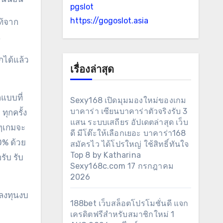
pgslot
https://gogoslot.asia
ท้จาก
น
กได้แล้ว
เรื่องล่าสุด
แบบที่
Sexy168 เปิดมุมมองใหม่ของเกม
บาคาร่า เซียนบาคาร่าตัวจริงรับ 3
ทุกครั้ง
แสน ระบบเสถียร อัปเดตล่าสุด เว็บ
กๆเกมจะ
ดี มีโต๊ะให้เลือกเยอะ บาคาร่า168
0% ด้วย
สมัครไว ได้โปรใหญ่ ใช้สิทธิ์ทันใจ
Top 8 by Katharina
รับ รับ
Sexy168c.com 17 กรกฎาคม
2026
7ลงทุนงบ
188bet เว็บสล็อตโปรโมชั่นดี แจก
เครดิตฟรีสำหรับสมาชิกใหม่ 1